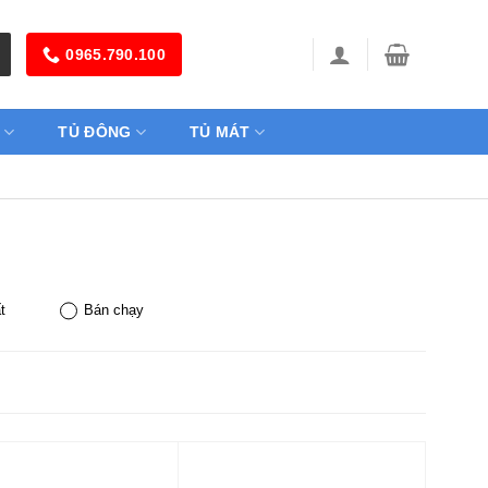
0965.790.100
TỦ ĐÔNG
TỦ MÁT
t
Bán chạy