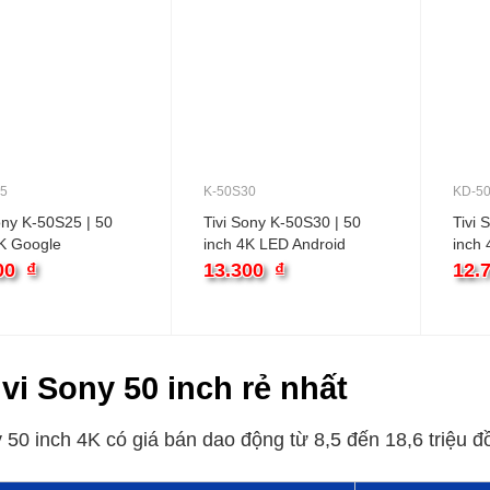
25
K-50S30
KD-5
ony K-50S25 | 50
Tivi Sony K-50S30 | 50
Tivi 
4K Google
inch 4K LED Android
inch 
00
₫
13.300
₫
12.
ivi Sony 50 inch rẻ nhất
y 50 inch 4K có giá bán dao động từ 8,5 đến 18,6 triệu 