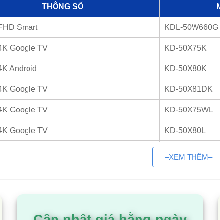
THÔNG SỐ
 FHD Smart
KDL-50W660G
 4K Google TV
KD-50X75K
4K Android
KD-50X80K
 4K Google TV
KD-50X81DK
 4K Google TV
KD-50X75WL
 4K Google TV
KD-50X80L
 4K Google TV
KD-50X85K
–XEM THÊM–
 4K Google TV
KD-50X77L
thiệu tivi Sony 50 inch
Cập nhật giá hằng ngày