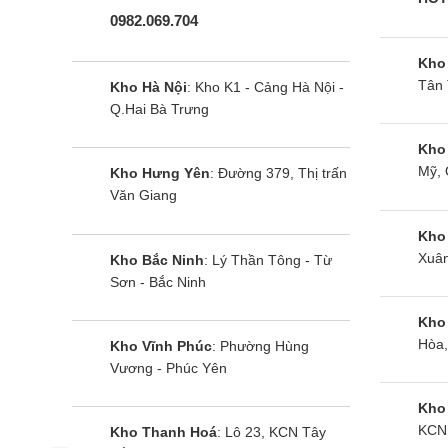
Với
0982.069.704
kiệ
Kho
Tân 
Kho Hà Nội
: Kho K1 - Cảng Hà Nội -
Thôn
Q.Hai Bà Trưng
Độ phâ
Kho
Mỹ, 
Kho Hưng Yên
: Đường 379, Thị trấn
Hầu hết 
Văn Giang
với tổng
Kho
inch FHD
Xuân
Kho Bắc Ninh
: Lý Thần Tông - Từ
Sơn - Bắc Ninh
Việc sở 
Kho
trải ngh
Hòa,
Kho Vĩnh Phúc
: Phường Hùng
Vương - Phúc Yên
Hệ điề
Kho
Tất cả c
KCN 
Kho Thanh Hoá
: Lô 23, KCN Tây