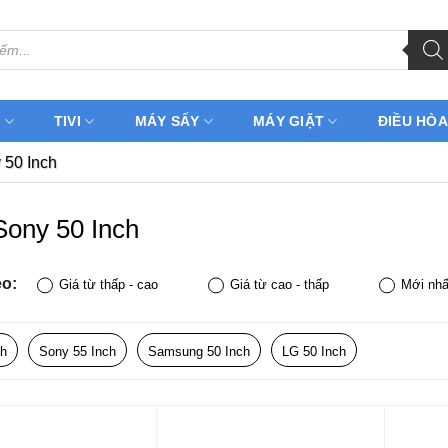
H
TIVI
MÁY SẤY
MÁY GIẶT
ĐIỀU HÒA
 50 Inch
 Sony 50 Inch
eo:
Giá từ thấp - cao
Giá từ cao - thấp
Mới nhấ
ch
Sony 55 Inch
Samsung 50 Inch
LG 50 Inch