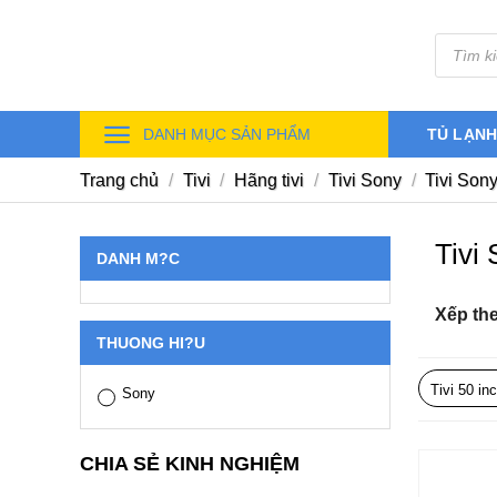
Skip
Tìm
to
kiếm
sản
content
phẩm
DANH MỤC SẢN PHẨM
TỦ LẠN
Trang chủ
/
Tivi
/
Hãng tivi
/
Tivi Sony
/
Tivi Sony
Tivi
DANH M?C
Xếp th
THUONG HI?U
Tivi 50 in
Sony
CHIA SẺ KINH NGHIỆM