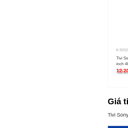
K-50S
Tivi S
inch 
12.2
Giá t
Tivi Son