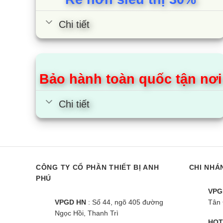
Thươn
Chi tiết
Sony là 
tại Toky
nổi bật 
Bảo hành toàn quốc tận nơi
Trong đó
Corporat
Chi tiết
Visual In
Hầu hết 
có nhà má
CÔNG TY CỔ PHẦN THIẾT BỊ ANH
CHI NHÁ
Bảo h
PHÚ
VPG
Với
VPGD HN
: Số 44, ngõ 405 đường
Tân 
hàn
Ngọc Hồi, Thanh Trì
HOT