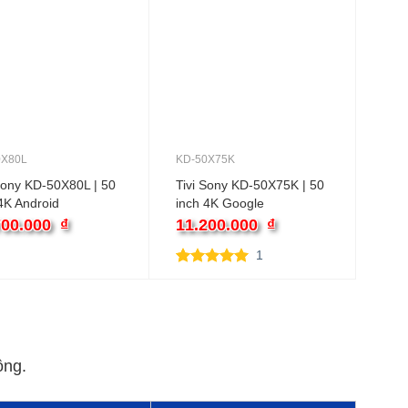
0X80L
KD-50X75K
Sony KD-50X80L | 50
Tivi Sony KD-50X75K | 50
4K Android
inch 4K Google
700.000
₫
11.200.000
₫
1
5.00
1
trên 5
dựa trên
đánh giá
đồng.