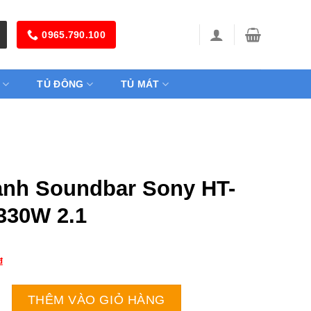
0965.790.100
TỦ ĐÔNG
TỦ MÁT
anh Soundbar Sony HT-
 330W 2.1
₫
undbar Sony HT-S400 | 330W 2.1 số lượng
THÊM VÀO GIỎ HÀNG