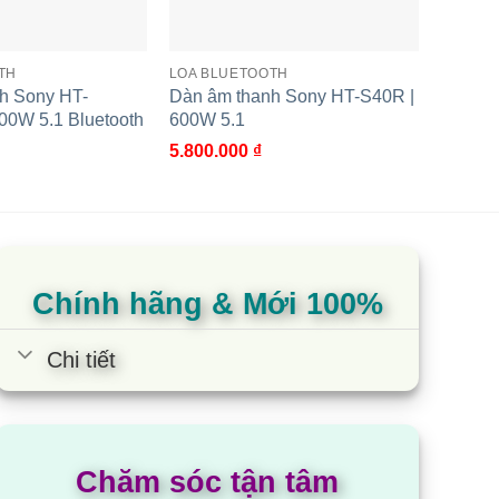
TH
LOA BLUETOOTH
LOA SO
h Sony HT-
Dàn âm thanh Sony HT-S40R |
Loa th
00W 5.1 Bluetooth
600W 5.1
S100F
hất lượng cao với công nghệ âm thanh vòm giả lập
5.800.000
₫
2.350.
yêu thích bằng cách mô phỏng âm thanh vòm theo
5.00
1
t
dựa t
đánh 
 tái tạo và giả lập trường âm thanh vòm, cho âm
Chính hãng & Mới 100%
Chi tiết
c công nghệ như X-Balanced Speaker Unit và Viền
bỏ sót lời thoại nào.
Chăm sóc tận tâm