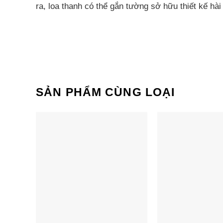
ra, loa thanh có thể gắn tường sở hữu thiết kế h
Loa Soundbar Sony HT-S400 có tông màu đen cổ đi
cho bạn nhanh chóng nắm bắt thông tin trạng th
Trường âm thanh, chế độ Thoại và chế độ Ban đêm. 
bằng áp suất trong thùng loa giúp âm trầm có độ n
SẢN PHẨM CÙNG LOẠI
Chất liệu bảo vệ bảo môi trường
Thiết kế sản phẩm không chỉ theo đuổi chất lư
Sony thiết kế từ đầu, thể hiện nỗ lực của Sony tr
Tổng công suất lên 300W
Loa Sony HT-S400 là sản phẩm thuộc phân khúc 
surround đầy đủ và ấn tượng. Bộ loa này có tổng
thể thấy, mức công suất này đủ để mang đến âm 