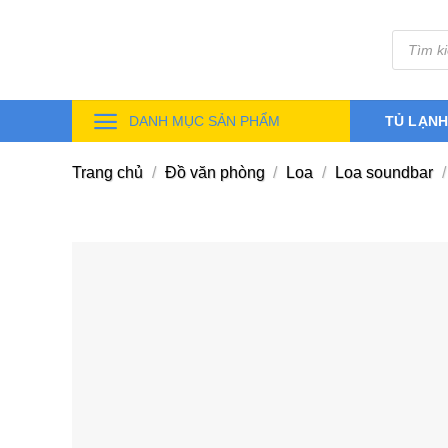
Skip
Tìm
to
kiếm
sản
content
phẩm
DANH MỤC SẢN PHẨM
TỦ LẠN
Trang chủ
/
Đồ văn phòng
/
Loa
/
Loa soundbar
/