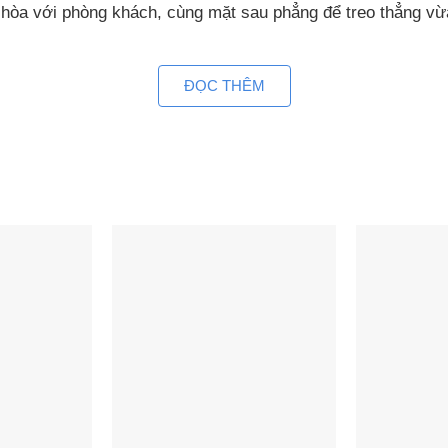
ài hòa với phòng khách, cùng mặt sau phẳng để treo thẳng vừ
ển dễ dàng hòa hợp với nhiều không gian nội thất. Nổi bậ
ĐỌC THÊM
ái của các chức năng trên điều khiển từ xa, bao gồm nguồ
Thiết kế nổi bật trên loa woofer mà khi nhìn vào đã có thể
ét và có chiều sâu trong từng chất âm.
ợng âm thanh mà còn lưu tâm đến môi trường. Mặt sau loa
ong việc giảm tác động của sản phẩm đối với môi trường.
bình dân nhưng thương hiệu Sony vẫn thiết kế để có th
 công suất là 330W trong đó chiếc loa soundbar sở hữu côn
thanh hoàn toàn mới so với những sản phẩm mà người dùng 