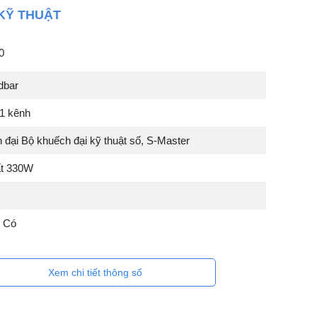
KỸ THUẬT
0
dbar
.1 kênh
 đại Bộ khuếch đại kỹ thuật số, S-Master
ất 330W
r Có
Xem chi tiết thông số