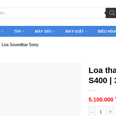
H
TIVI
MÁY SẤY
MÁY GIẶT
ĐIỀU HÒA
Loa Soundbar Sony
Loa th
S400 |
5.100.000
Loa thanh So