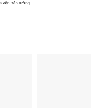
a vặn trên tường.
t với loa thanh là thiết kế màn hình OLED ở mặt
n vào, âm lượng và giá trị cài đặt âm thanh như
 thấy ngay là lỗ thông hơi, tính năng này giúp cân
 subwoofer của HT-S400 sử dụng nhựa tái chế do
ể mang đến cho người dùng trải nghiệm âm thanh
g suất lên đến 200W và loa subwoofer là 130W. Có
từng cảm nhận được ở loa tích hợp trên TV.