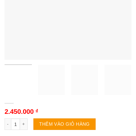
2.450.000
₫
Tủ lạnh Funiki FR-71DSU | 74L 1 cánh số lượng
THÊM VÀO GIỎ HÀNG