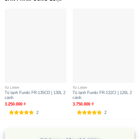
Tủ lạnh Funiki FR-71CD | 74L 1
cánh
TỦ LẠNH
TỦ LẠNH
Tủ lạnh Funiki FR-135CD | 130L 2
Tủ lạnh Funiki FR-132CI | 126L 2
cánh
cánh
3.250.000
₫
3.750.000
₫
2
2
5.00
2
trên 5
5.00
2
trên 5
dựa trên
dựa trên
đánh giá
đánh giá