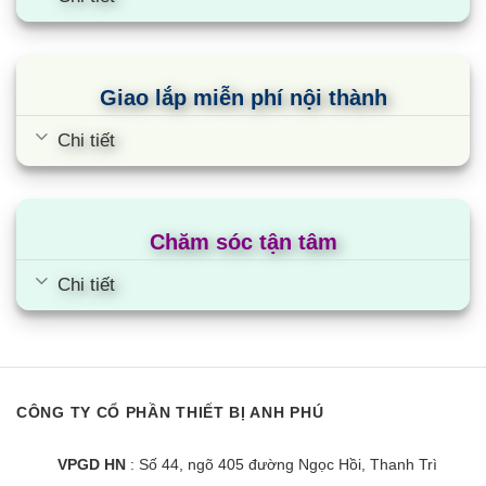
Tủ lạnh Funiki FR-91CD | 90L 1
cánh
Giao lắp miễn phí nội thành
Chi tiết
Chăm sóc tận tâm
Chi tiết
CÔNG TY CỔ PHẦN THIẾT BỊ ANH PHÚ
Tủ lạnh Funiki FR-91DSU | 91L 1
cánh
VPGD HN
: Số 44, ngõ 405 đường Ngọc Hồi, Thanh Trì