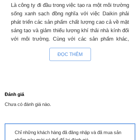
Là công ty đi đầu trong việc tạo ra một môi trường
sống xanh sạch đồng nghĩa với việc Daikin phải
phát triển các sản phẩm chất lượng cao cả về mặt
sáng tạo và giảm thiểu lượng khí thải nhà kính đối
với môi trường. Cùng với các sản phẩm khác,
Daikin FTKB60ZVMV góp phần làm nên bản sắc
ĐỌC THÊM
của Daikin: công nghệ tiên tiến, chất lượng vượt
trội, bền bỉ theo thời gian, thân thiện tối đa với môi
trường sống.
Daikin dòng Inverter FTKB ZVMV
Đánh giá
Chưa có đánh giá nào.
Chỉ những khách hàng đã đăng nhập và đã mua sản
phẩm này mới có thể để lại đánh giá.