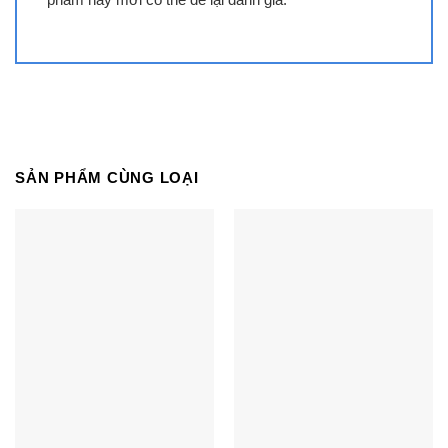
Là series điều hòa 1 chiều inverter tiêu chuẩn, giá
rẻ của Daikin, FTKB vẫn được trang bị những
công nghệ khiến nó trở thành series điều hòa bán
chạy nhất của Daikin trong vài năm trở lại đây.
SẢN PHẨM CÙNG LOẠI
Đặc trưng của dòng sản phẩm điều hòa inverter
Daikin FTKB 2025 là sự thay đổi trong thiết kế mặt
nạĐường nét cong bo tròn mềm mại ở cạnh bên
và mặt hông trắng nhám, kết hợp với viền miệng
gió, tạo nên vẻ ngoài thanh lịch và hiện đại, làm
nổi bật sự sống động của chiếc điều hòa ngay
trong không gian sống. Thật dễ dàng để kết hợp
Daikin FTKB60ZVMV với mọi không gian nội thất
khác nhau. Mặt khác, luồng gió comfort dễ chịu
cũng giúp phân bố gió đều khắp phòng mà không