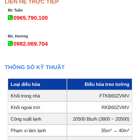
LIÊN HỆ TRỰC TIẾP
Mr. Tuấn
0965.790.100
Ms. Hương
0982.069.704
THÔNG SỐ KỸ THUẬT
Loại điều hòa
Điều hòa treo tường
Khối trong nhà
FTKB60ZVMV
Khối ngoài trời
RKB60ZVMV
Công suất lạnh
20500 Btu/h (3800 ~ 20500)
Phạm vi làm lạnh
35m² → 40m²