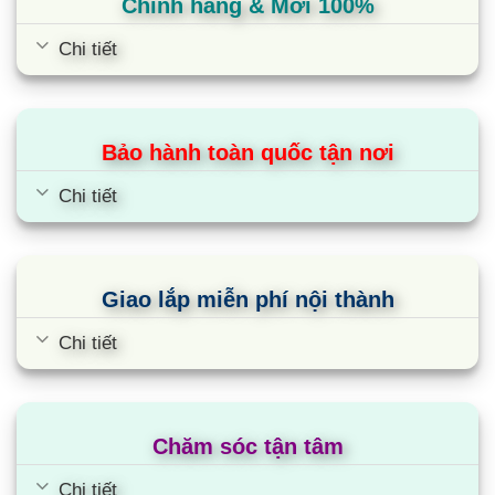
Chính hãng & Mới 100%
Chi tiết
Tiết kiệm điện vượt trội
Bảo hành toàn quốc tận nơi
Sự kết hợp giữa công nghệ biến tần (inverter) tiết
kiệm điện và máy nén Swing độc quyền, sử dụng
Chi tiết
môi chất làm lạnh thế hệ mới nhất gas R32, với
hiệu suất cao hơn nhiều lần so với gas R410A và
R22 khiến Daikin FTKB60ZVMV có hiệu suất năng
Giao lắp miễn phí nội thành
lượng vượt trội. Trong thực nghiệm của Quatest3
Chi tiết
(Trung tâm Kỹ thuật Tiêu chuẩn Đo lường Chất
lượng) với model FTKB25, điện năng tiêu thụ liên
tục trong 8 tiếng chỉ vào khoảng 0.822kWh (nghĩa
là chỉ tiêu tốn khoảng 2k VND trong 8 tiếng sử
Chăm sóc tận tâm
dụng)
Chi tiết