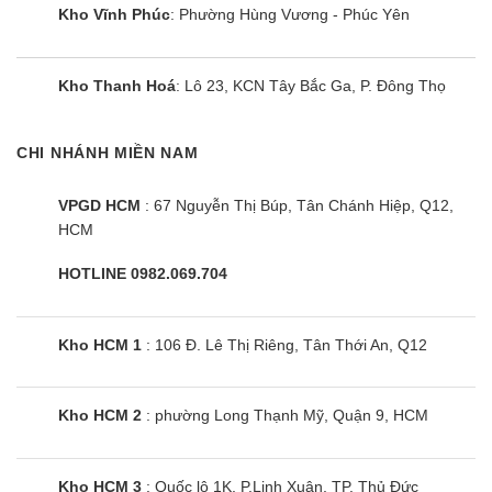
chạy 1h để làm khô bên trong dàn lạnh và dàn tản
Kho Vĩnh Phúc
: Phường Hùng Vương - Phúc Yên
nhiệt để hạn chế tới mức tối đa điều kiện sinh sôi
phát triển của nấm mốc, vi khuẩn, khiến không khí
Kho Thanh Hoá
: Lô 23, KCN Tây Bắc Ga, P. Đông Thọ
luôn trong lành và mặt khác cũng giúp tuổi thọ sản
phẩm được cao hơn.
CHI NHÁNH MIỀN NAM
VPGD HCM
: 67 Nguyễn Thị Búp, Tân Chánh Hiệp, Q12,
HCM
HOTLINE 0982.069.704
Kho HCM 1
: 106 Đ. Lê Thị Riêng, Tân Thới An, Q12
Hoạt đông êm ái với các công nghệ độc quyền
Kho HCM 2
: phường Long Thạnh Mỹ, Quận 9, HCM
Với những cái tiến không ngừng trong các thế hệ
FTKB gần đây thì năm 2025 đánh dấu việc Daikin
Kho HCM 3
: Quốc lộ 1K, P.Linh Xuân, TP. Thủ Đức