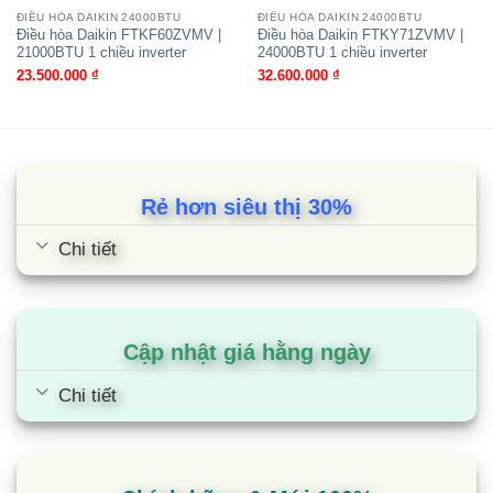
phả thẳng hơi lạnh vào người dùng.
ĐIỀU HÒA DAIKIN 24000BTU
ĐIỀU HÒA DAIKIN 24000BTU
Điều hòa Daikin FTKF60ZVMV |
Điều hòa Daikin FTKY71ZVMV |
21000BTU 1 chiều inverter
24000BTU 1 chiều inverter
Làm lạnh không khô họng, không khô da
23.500.000
₫
32.600.000
₫
Với công nghệ Humi Comfort hoàn toàn mới, điều
hòa FTKB có thể kiểm soát độ ẩm ở mức mục tiêu
65% nhờ việc ngăn chặn tình trạng mất ẩm bằng
cách kiểm soát kết hợp chế độ làm lạnh và chỉ
Rẻ hơn siêu thị 30%
chạy quạt. Bằng cách này, Daikin FTKB60ZVMV
hoàn toàn có thể giúp bạn làm lạnh nhưng hạn chế
Chi tiết
tối đa việc khô da, tóc, khô họng (vốn là những
tác dụng phụ không ai mong muốn khi sử dụng
điều hòa)
Cập nhật giá hằng ngày
Chi tiết