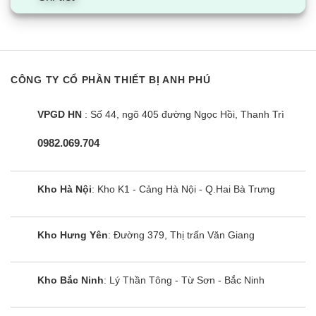
CÔNG TY CỔ PHẦN THIẾT BỊ ANH PHÚ
VPGD HN
: Số 44, ngõ 405 đường Ngọc Hồi, Thanh Trì
0982.069.704
Tinh lọc không khí và hạn chế ẩm mốc
FTKB series được tích hợp phin lọc khí 2 lớp gồm
Kho Hà Nội
: Kho K1 - Cảng Hà Nội - Q.Hai Bà Trưng
Enzyme Blue và PM2.5 giúp lọc bỏ bụi mịn và các
yếu tố gây mùi, chống vi khuẩn virus và nấm mốc,
Kho Hưng Yên
: Đường 379, Thị trấn Văn Giang
tăng chất lượng không khí trong phòng. Công
nghệ chống ẩm mốc Mold-Proof cũng giúp sản
Kho Bắc Ninh
: Lý Thần Tông - Từ Sơn - Bắc Ninh
phẩm phù hợp hơn cho môi trường khí hậu nhiệt
đới ẩm của Việt Nam. Bằng cách cho quạt gió