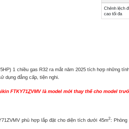
Chênh lệch đ
cao tối đa
HP) 1 chiều gas R32 ra mắt năm 2025 tích hợp những tính 
sử dụng đẳng cấp, tiện nghi.
aikin
là model mới thay thế cho model trư
FTKY71
Z
VMV
2
KY71ZVMV phù hợp lắp đặt cho diện tích dưới 45m
: Phòng