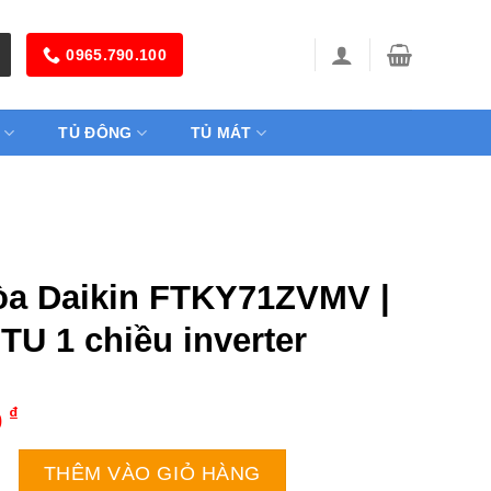
0965.790.100
TỦ ĐÔNG
TỦ MÁT
òa Daikin FTKY71ZVMV |
TU 1 chiều inverter
₫
0
in FTKY71ZVMV | 24000BTU 1 chiều inverter số lượng
THÊM VÀO GIỎ HÀNG