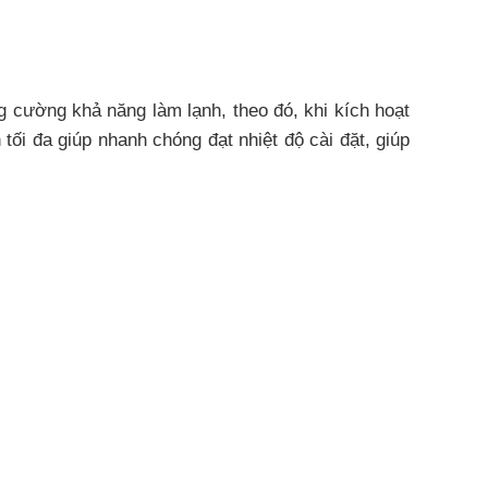
 cường khả năng làm lạnh, theo đó, khi kích hoạt
ối đa giúp nhanh chóng đạt nhiệt độ cài đặt, giúp
g phòng để làm mát đồng đều cả những không gian
hất tới người tiêu dùng:
ái vô cùng dễ chịu.