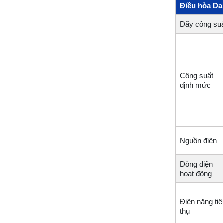
Điều hòa D
Dãy công su
Công suất
định mức
Nguồn điện
Dòng điện
hoạt động
Điện năng tiê
thụ