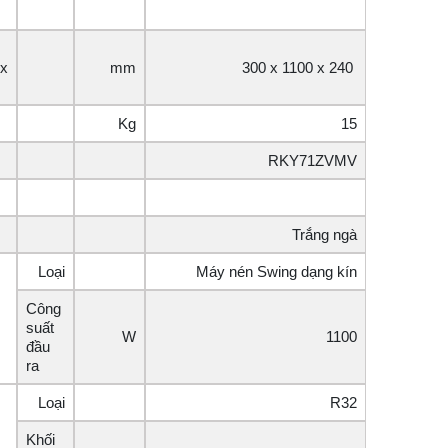
 x
mm
300 x 1100 x 240
Kg
15
RKY71ZVMV
Trắng ngà
Loại
Máy nén Swing dạng kín
Công
suất
W
1100
đầu
ra
Loại
R32
Khối