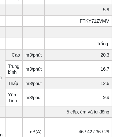
5.9
FTKY71ZVMV
Trắng
Cao
m3/phút
20.3
Trung
m3/phút
16.7
bình
ó
Thấp
m3/phút
12.6
Yên
m3/phút
9.9
Tĩnh
5 cấp, êm và tự động
dB(A)
46 / 42 / 36 / 29
ên