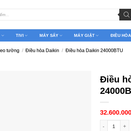
H
TIVI
MÁY SẤY
MÁY GIẶT
ĐIỀU HÒA
reo tường
/
Điều hòa Daikin
/
Điều hòa Daikin 24000BTU
Điều h
24000B
32.600.00
Điều hòa Daik