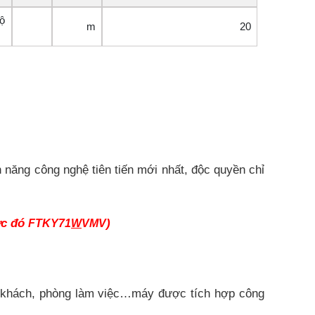
ộ
m
20
năng công nghệ tiên tiến mới nhất, độc quyền chỉ
ớc đó
)
FTKY71
W
VMV
 khách, phòng làm việc…máy được tích hợp công