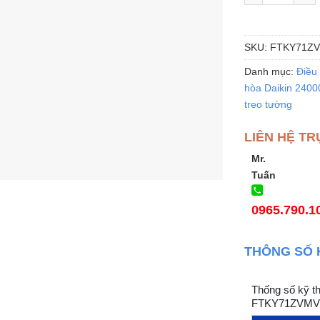
SKU:
FTKY71Z
Danh mục:
Điều 
hòa Daikin 240
treo tường
LIÊN HỆ TR
Mr.
Tuấn
0965.790.1
THÔNG SỐ 
Thống số kỹ th
FTKY71ZVMV