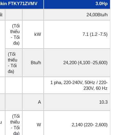
aikin FTKY71ZVMV
3.0Hp
ất
24,00Btu/h
(Tối
thiểu
kW
7.1 (1.2 -7.5)
- Tối
đa)
(Tối
thiểu
Btu/h
24,200 (4,100 -25,600)
- Tối
đa)
1 pha, 220-240V, 50Hz / 220-
230V, 60 Hz
A
10.3
(Tối
u
thiểu
W
2,140 (220- 2,600)
- Tối
đa)