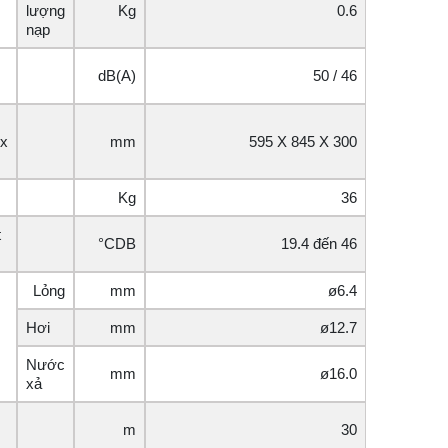
lượng
Kg
0.6
nạp
dB(A)
50 / 46
 x
mm
595 X 845 X 300
Kg
36
t
°CDB
19.4 đến 46
Lỏng
mm
ø6.4
Hơi
mm
ø12.7
Nước
mm
ø16.0
xả
m
30