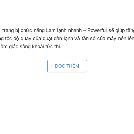
rang bị chức năng Làm lạnh nhanh – Powerful sẽ giúp tăng
tốc độ quay của quạt dàn lạnh và tần số của máy nén lên t
m giác sảng khoái tức thì.
hòng
ĐỌC THÊM
ống /Trái-Phải giúp lưu thông không khí đến mọi nơi tron
 lên đến 50%
 nghệ inverter tiên tiến nhất đem lại 3 lợi ích thiết thực n
0
dung sai rất thấp chỉ 0.5
C bạn sẽ thấy được sự thoải m