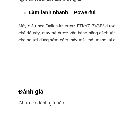
Làm lạnh nhanh – Powerful
Máy điều hòa Daikin inverterr FTKY71ZVMV được t
chế độ này, máy sẽ được vận hành bằng cách tăng 
cho người dùng sớm cảm thấy mát mẻ, mang lại cả
Luồng gió 3D làm mát khắp căn p
Sự phối hợp nhịp nhàng của các luồng gió Lên-Xu
rộng lớn tạo cảm giác thoải mái tối đa.
Công nghệ Inverter tiết kiệm điện
Đánh giá
Máy điều hòa Daikin FTKY71ZVMV được trang bị công
Chưa có đánh giá nào.
Máy sẽ duy trì ở nhiệt độ ổn định với mức 