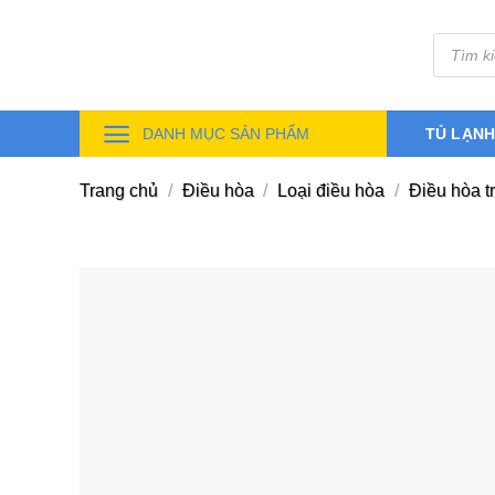
Skip
Tìm
to
kiếm
sản
content
phẩm
DANH MỤC SẢN PHẨM
TỦ LẠN
Trang chủ
/
Điều hòa
/
Loại điều hòa
/
Điều hòa t