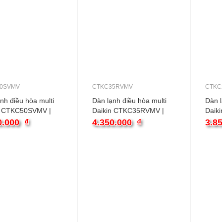
0SVMV
CTKC35RVMV
CTKC
nh điều hòa multi
Dàn lạnh điều hòa multi
Dàn l
n CTKC50SVMV |
Daikin CTKC35RVMV |
Daik
BTU treo tường
12000BTU treo tường
9000
0.000
₫
4.350.000
₫
3.8