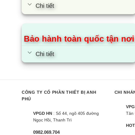
Chi tiết
chúng tô
nhất.
– Điện 
Bảo hành toàn quốc tận nơi
rộng
kho
cả phải
Chi tiết
CÔNG TY CỔ PHẦN THIẾT BỊ ANH
CHI NHÁ
PHÚ
VPG
VPGD HN
: Số 44, ngõ 405 đường
Tân 
Ngọc Hồi, Thanh Trì
HOT
0982.069.704