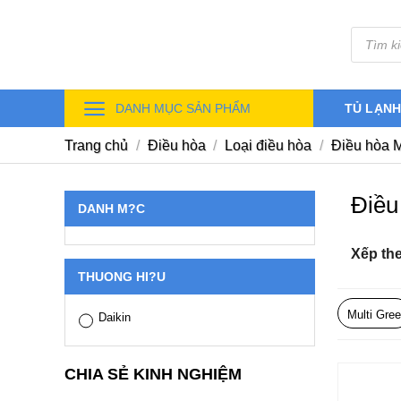
Skip
Tìm
to
kiếm
sản
content
phẩm
DANH MỤC SẢN PHẨM
TỦ LẠN
Trang chủ
/
Điều hòa
/
Loại điều hòa
/
Điều hòa M
Điều
DANH M?C
Xếp th
THUONG HI?U
Multi Gree
Daikin
CHIA SẺ KINH NGHIỆM