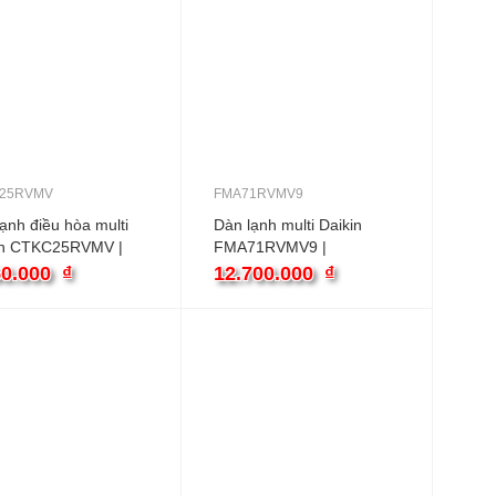
25RVMV
FMA71RVMV9
ạnh điều hòa multi
Dàn lạnh multi Daikin
in CTKC25RVMV |
FMA71RVMV9 |
BTU treo tường
24000BTU Ống gió
50.000
₫
12.700.000
₫