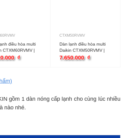
60RVMV
CTXM50RVMV
ạnh điều hòa multi
Dàn lạnh điều hòa multi
in CTXM60RVMV |
Daikin CTXM50RVMV |
0BTU 2 chiều treo
18000BTU 2 chiều treo
00.000
₫
7.650.000
₫
g
tường
hẩm)
IN gồm 1 dàn nóng cấp lạnh cho cùng lúc nhiều
à nào nhé.