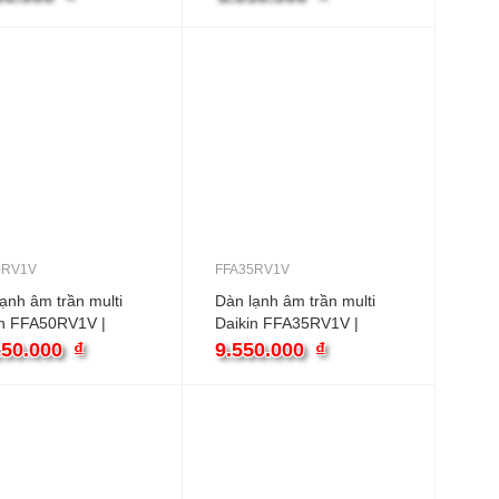
0RV1V
FFA35RV1V
ạnh âm trần multi
Dàn lạnh âm trần multi
in FFA50RV1V |
Daikin FFA35RV1V |
0BTU 1 chiều
12000BTU 1 chiều
250.000
₫
9.550.000
₫