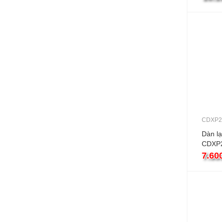
CDXP
Dàn lạ
CDXP
Ống g
7.60