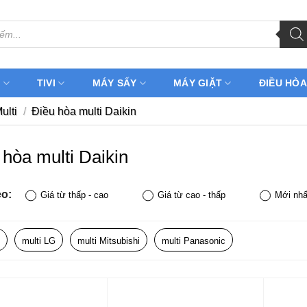
H
TIVI
MÁY SẤY
MÁY GIẶT
ĐIỀU HÒA
ulti
/
Điều hòa multi Daikin
 hòa multi Daikin
eo:
Giá từ thấp - cao
Giá từ cao - thấp
Mới nhấ
multi LG
multi Mitsubishi
multi Panasonic