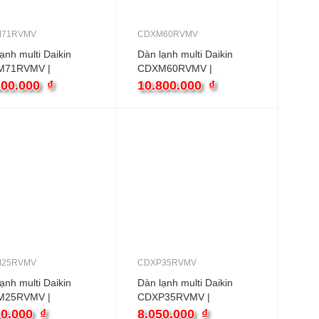
71RVMV
CDXM60RVMV
ạnh multi Daikin
Dàn lạnh multi Daikin
M71RVMV |
CDXM60RVMV |
0BTU Ống gió 2
21000BTU Ống gió
300.000
₫
10.800.000
₫
25RVMV
CDXP35RVMV
ạnh multi Daikin
Dàn lạnh multi Daikin
M25RVMV |
CDXP35RVMV |
BTU Ống gió
12000BTU Ống gió
00.000
₫
8.050.000
₫