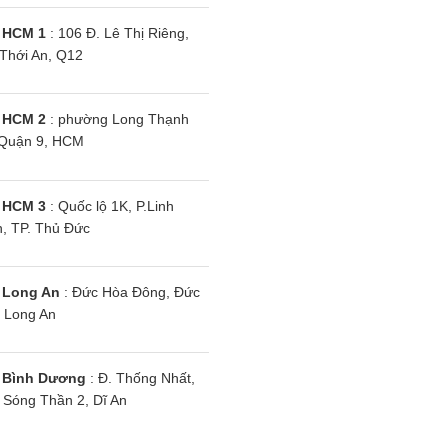
 HCM 1
: 106 Đ. Lê Thị Riêng,
Thới An, Q12
 HCM 2
: phường Long Thạnh
Quận 9, HCM
 HCM 3
: Quốc lộ 1K, P.Linh
, TP. Thủ Đức
 Long An
: Đức Hòa Đông, Đức
 Long An
 Máy Siêu Rẻ bán hàng online, g
 Bình Dương
: Đ. Thống Nhất,
thị trường
Sóng Thần 2, Dĩ An