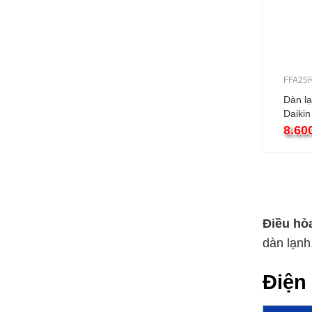
FFA25
Dàn lạ
Daiki
9000B
8.60
Điều hòa
dàn lạn
Điện 