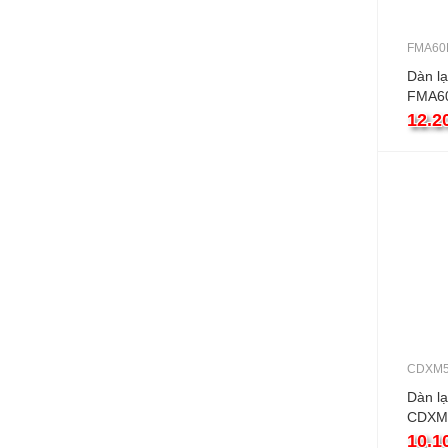
FMA60
Dàn lạ
FMA6
21000
12.2
CDXM
Dàn lạ
CDXM
18000
10.1