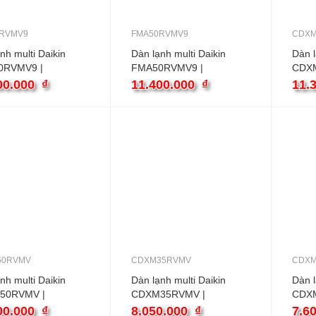
RVMV9
FMA50RVMV9
CDXM
nh multi Daikin
Dàn lạnh multi Daikin
Dàn l
0RVMV9 |
FMA50RVMV9 |
CDX
BTU Ống gió
18000BTU Ống gió
2400
00.000
₫
11.400.000
₫
11.
chiều
50RVMV
CDXM35RVMV
CDXM
nh multi Daikin
Dàn lạnh multi Daikin
Dàn l
50RVMV |
CDXM35RVMV |
CDX
BTU Ống gió
12000BTU Ống gió
9000
00.000
₫
8.050.000
₫
7.6