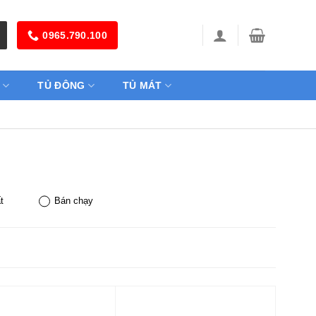
0965.790.100
TỦ ĐÔNG
TỦ MÁT
t
Bán chạy