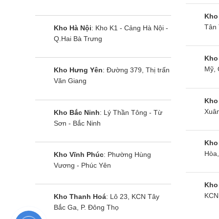
Kho
Tân 
Kho Hà Nội
: Kho K1 - Cảng Hà Nội -
Q.Hai Bà Trưng
Kho
Mỹ, 
Kho Hưng Yên
: Đường 379, Thị trấn
Văn Giang
Kho
Xuân
Kho Bắc Ninh
: Lý Thần Tông - Từ
Sơn - Bắc Ninh
Kho
Hòa,
Kho Vĩnh Phúc
: Phường Hùng
Vương - Phúc Yên
Điện
Kho
nhất 
KCN 
Kho Thanh Hoá
: Lô 23, KCN Tây
Bắc Ga, P. Đông Thọ