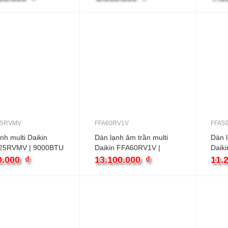
25RVMV
FFA60RV1V
FFA5
nh multi Daikin
Dàn lạnh âm trần multi
Dàn l
25RVMV | 9000BTU
Daikin FFA60RV1V |
Daik
ió
21000BTU 1 chiều
1800
0.000
₫
13.100.000
₫
11.