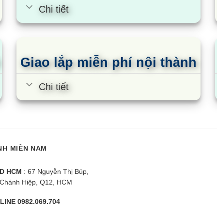
Chi tiết
i có mặt ở cả 2 miền Bắc- Nam, sẵn sàng phục vụ khá
Máy Siêu Rẻ không ngừng phấn đấu để có thể thể
Giao lắp miễn phí nội thành
 hàng trên toàn quốc
. Từ đó, tất cả khách hàng có t
 chăng
Chi tiết
NH MIỀN NAM
D HCM
: 67 Nguyễn Thị Búp,
Chánh Hiệp, Q12, HCM
LINE 0982.069.704