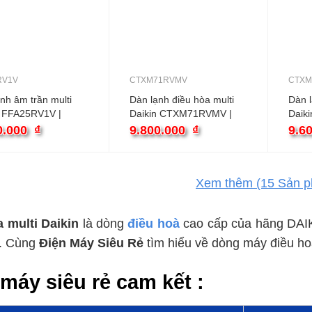
RV1V
CTXM71RVMV
CTXM
nh âm trần multi
Dàn lạnh điều hòa multi
Dàn l
n FFA25RV1V |
Daikin CTXM71RVMV |
Daik
TU 1 chiều
24000BTU 2 chiều treo
2100
0.000
₫
9.800.000
₫
9.6
tường
tườn
Xem thêm
(15
Sản p
 multi Daikin
là dòng
điều hoà
cao cấp của hãng DAIK
h. Cùng
Điện Máy Siêu Rẻ
tìm hiểu về dòng máy điều ho
máy siêu rẻ cam kết :