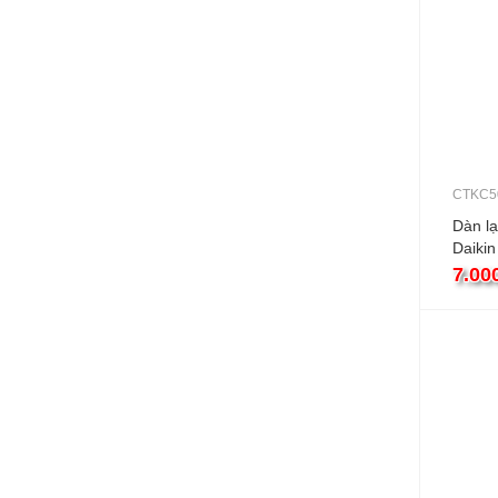
CTKC5
Dàn lạ
Daiki
18000
7.00