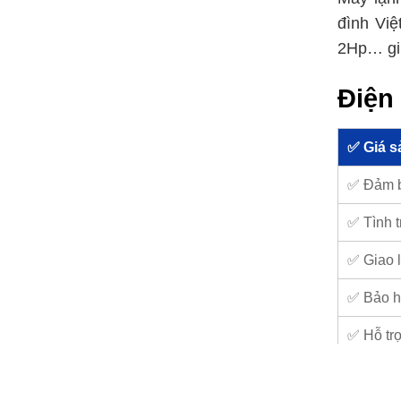
đình Việ
2Hp… giú
Điện 
✅ Giá s
✅ Đảm 
✅ Tình t
✅ Giao l
✅ Bảo h
✅ Hỗ trợ
1. Đi