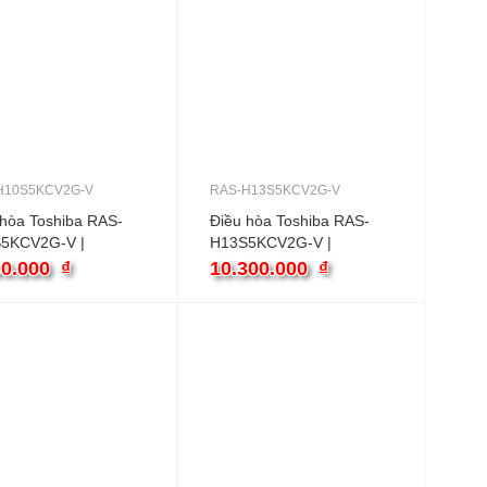
H10S5KCV2G-V
RAS-H13S5KCV2G-V
 hòa Toshiba RAS-
Điều hòa Toshiba RAS-
5KCV2G-V |
H13S5KCV2G-V |
TU 1 chiều inverter
12000BTU 1 chiều
00.000
₫
10.300.000
₫
inverter