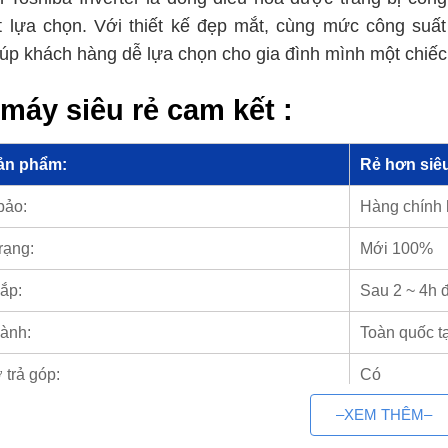
t lựa chọn. Với thiết kế đẹp mắt, cùng mức công suấ
p khách hàng dễ lựa chọn cho gia đình mình một chiế
máy siêu rẻ cam kết :
ản phẩm:
Rẻ hơn siêu
bảo:
Hàng chính
rạng:
Mới 100%
ắp:
Sau 2 ~ 4h 
ành:
Toàn quốc t
 trả góp:
Có
–XEM THÊM–
ện Máy Siêu Rẻ – Tổng kho máy l