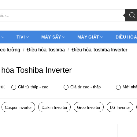
H
TIVI
MÁY SẤY
MÁY GIẶT
ĐIỀU HÒA
reo tường
/
Điều hòa Toshiba
/
Điều hòa Toshiba Inverter
 hòa Toshiba Inverter
eo:
Giá từ thấp - cao
Giá từ cao - thấp
Mới nhấ
Casper inverter
Daikin Inverter
Gree Inverter
LG Inverter