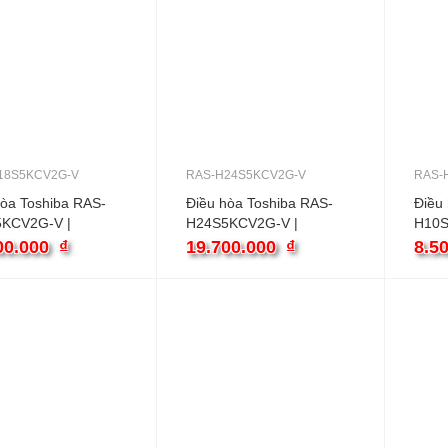
18S5KCV2G-V
RAS-H24S5KCV2G-V
RAS-
hòa Toshiba RAS-
Điều hòa Toshiba RAS-
Điều
KCV2G-V |
H24S5KCV2G-V |
H10S
BTU 1 chiều
24000BTU 1 chiều
9000B
00.000
₫
19.700.000
₫
8.5
er
inverter