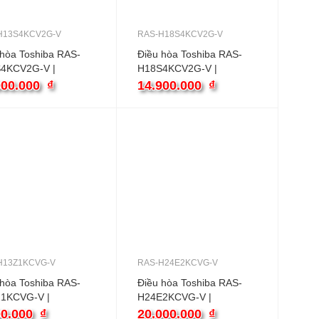
H13S4KCV2G-V
RAS-H18S4KCV2G-V
 hòa Toshiba RAS-
Điều hòa Toshiba RAS-
4KCV2G-V |
H18S4KCV2G-V |
0BTU 1 chiều
18000BTU 1 chiều
000.000
₫
14.900.000
₫
ter
inverter
H13Z1KCVG-V
RAS-H24E2KCVG-V
 hòa Toshiba RAS-
Điều hòa Toshiba RAS-
1KCVG-V |
H24E2KCVG-V |
0BTU 1 chiều
24000BTU 1 chiều
00.000
₫
20.000.000
₫