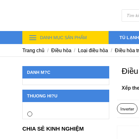
Skip
Tìm
to
kiếm
sản
content
phẩm
DANH MỤC SẢN PHẨM
TỦ LẠN
Trang chủ
/
Điều hòa
/
Loại điều hòa
/
Điều hòa t
Điều
DANH M?C
Xếp th
THUONG HI?U
Inverter
CHIA SẺ KINH NGHIỆM