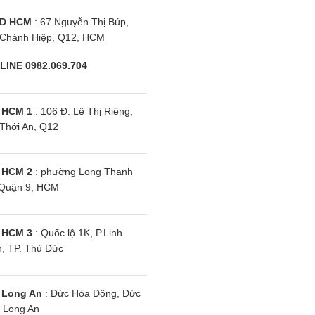
D HCM
: 67 Nguyễn Thị Búp,
Chánh Hiệp, Q12, HCM
LINE 0982.069.704
 HCM 1
: 106 Đ. Lê Thị Riêng,
Thới An, Q12
 HCM 2
: phường Long Thạnh
Quận 9, HCM
 HCM 3
: Quốc lộ 1K, P.Linh
, TP. Thủ Đức
 Long An
: Đức Hòa Đông, Đức
Cam kết điều hòa Toshiba Invert
 Long An