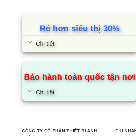
1.1. C
Hoạt độn
Rẻ hơn siêu thị 30%
nhất trê
Chi tiết
Máy
Hàn
Ngu
Bảo hành toàn quốc tận nơi
Đượ
Chi tiết
Nhờ vậy 
CÔNG TY CỔ PHẦN THIẾT BỊ ANH
CHI NHÁ