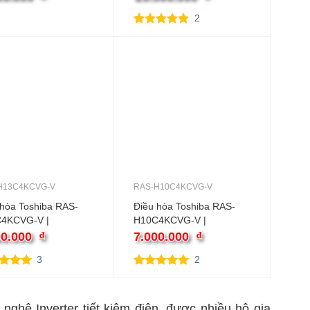
ter
inverter
2
5.00
2
trên 5
dựa trên
đánh giá
H13C4KCVG-V
RAS-H10C4KCVG-V
 hòa Toshiba RAS-
Điều hòa Toshiba RAS-
4KCVG-V |
H10C4KCVG-V |
0BTU 1 chiều
9000BTU 1 chiều inverter
00.000
₫
7.000.000
₫
ter
3
2
trên 5
5.00
2
trên 5
trên
dựa trên
 giá
đánh giá
nghệ Inverter tiết kiệm điện, được nhiều hộ gia