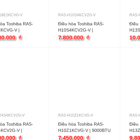
18E2KCVG-V
RAS-H10S4KCV2G-V
RAS-
hòa Toshiba RAS-
Điều hòa Toshiba RAS-
Điều
KCVG-V |
H10S4KCV2G-V |
H13S
BTU 1 chiều
9000BTU 1 chiều inverter
1200
00.000
₫
7.800.000
₫
10.
er
inver
24S4KCV2G-V
RAS-H10Z1KCVG-V
RAS-
hòa Toshiba RAS-
Điều hòa Toshiba RAS-
Điều
KCV2G-V |
H10Z1KCVG-V | 9000BTU
H13Z
BTU 1 chiều
1 chiều inverter
1200
00.000
₫
7.450.000
₫
9.8