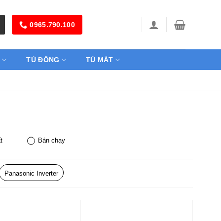
0965.790.100
TỦ ĐÔNG
TỦ MÁT
t
Bán chạy
Panasonic Inverter