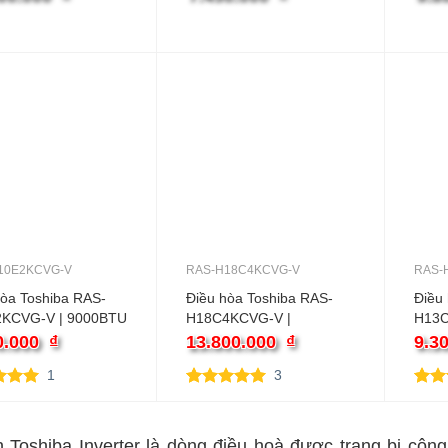
er
inver
10E2KCVG-V
RAS-H18C4KCVG-V
RAS-
hòa Toshiba RAS-
Điều hòa Toshiba RAS-
Điều
KCVG-V | 9000BTU
H18C4KCVG-V |
H13C
u inverter
18000BTU 1 chiều
1200
0.000
₫
13.800.000
₫
9.3
inverter
inver
1
3
rên 5
5.00
3
trên 5
5.00
3
rên
dựa trên
dựa 
giá
đánh giá
đánh
 Toshiba Inverter là dòng điều hoà được trang bị công 