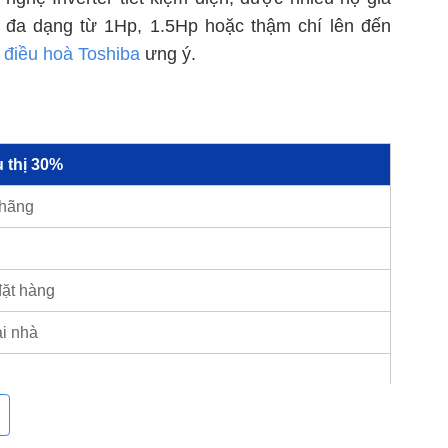
t đa dạng từ 1Hp, 1.5Hp hoặc thậm chí lên đến
c
điều hoà Toshiba
ưng ý.
 thị 30%
 hãng
đặt hàng
ại nhà
ạnh Toshiba Inverter giá rẻ