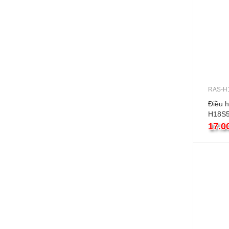
RAS-H
Điều 
H18S5
18000
17.0
invert