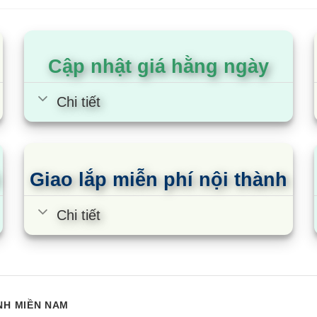
am kết máy điều hòa Toshiba Inverter chí
g hơn 10 năm trên thị trường, chúng tôi luôn mang đ
Cập nhật giá hằng ngày
n thị trường. Chúng tôi luôn cam kết rằng:
Chi tiết
 lạnh Toshiba Inverter xuất xứ rõ ràng
g chính hãng cao cấp 100%
yên đai nguyên kiện
Giao lắp miễn phí nội thành
c kiểm tra hàng trước khi thanh toán.
Chi tiết
mà chúng tôi luôn nhận được niềm tin yêu từ nhiều khá
NH MIỀN NAM