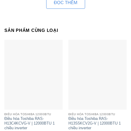
ĐỌC THÊM
SẢN PHẨM CÙNG LOẠI
Điều hòa Toshiba RAS-H13E2KCVG-
V | 12000BTU 1 chiều inverter
ĐIỀU HÒA TOSHIBA 12000BTU
ĐIỀU HÒA TOSHIBA 12000BTU
Điều hòa Toshiba RAS-
Điều hòa Toshiba RAS-
H13C4KCVG-V | 12000BTU 1
H13S5KCV2G-V | 12000BTU 1
chiều inverter
chiều inverter