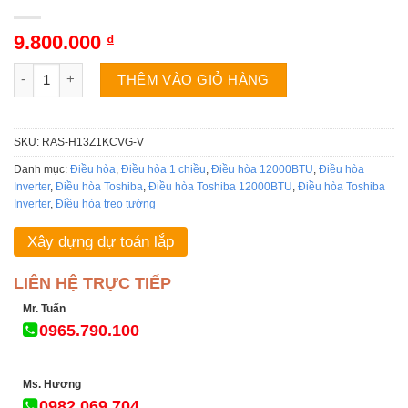
9.800.000
₫
Điều hòa Toshiba RAS-H13Z1KCVG-V | 12000BTU 1 chiều invert
THÊM VÀO GIỎ HÀNG
SKU:
RAS-H13Z1KCVG-V
Danh mục:
Điều hòa
,
Điều hòa 1 chiều
,
Điều hòa 12000BTU
,
Điều hòa
Inverter
,
Điều hòa Toshiba
,
Điều hòa Toshiba 12000BTU
,
Điều hòa Toshiba
Inverter
,
Điều hòa treo tường
Xây dựng dự toán lắp
LIÊN HỆ TRỰC TIẾP
Mr. Tuấn
0965.790.100
Ms. Hương
0982.069.704