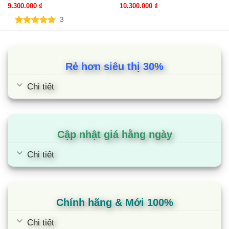
9.300.000
₫
10.300.000
₫
3
5.00
3
trên 5
dựa trên
đánh giá
Rẻ hơn siêu thị 30%
Chi tiết
Điều hòa Toshiba RAS-
H13S4KCV2G-V | 12000BTU 1 chiều
inverter
Cập nhật giá hằng ngày
Chi tiết
Chính hãng & Mới 100%
Chi tiết