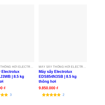
MÁY SẤY THÔNG HƠI ELECTROLUX
MÁY SẤY THÔNG HƠI ELECTROLUX
 Electrolux
Máy sấy Electrolux
Máy sấy
J3WB | 8.5 kg
EDS854N3SB | 8.5 kg
EDV754
ơi
thông hơi
thông 
00
₫
9.850.000
₫
7.300.
3
2
ên 5
5.00
2
trên 5
5.00
1
t
ên
dựa trên
dựa tr