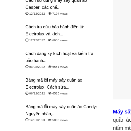
Cách sử dụng máy sấy quần áo
Casper: các chế...
12/12/2022
7104 views
Cách tra cứu bảo hành điện tử
Electrolux và kích...
12/12/2022
6630 views
Cách đăng ký kích hoạt và kiểm tra
bảo hành...
04/08/2022
6551 views
Bảng mã lỗi máy sấy quần áo
Electrolux: Cách sửa...
06/12/2022
6525 views
Bảng mã lỗi máy sấy quần áo Candy:
Máy sấ
Nguyên nhân,...
quần áo
14/01/2023
5835 views
nấm mố