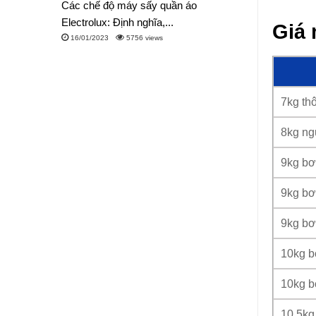
Các chế độ máy sấy quần áo
Electrolux: Định nghĩa,...
Giá 
16/01/2023
5756 views
7kg th
8kg ng
9kg bơ
9kg bơ
9kg bơ
10kg b
10kg b
10.5kg