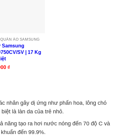
 QUẦN ÁO SAMSUNG
y Samsung
750CV/SV | 17 Kg
iệt
000
₫
tác nhân gây dị ứng như phấn hoa, lông chó
iệt là làn da của trẻ nhỏ.
ả năng tạo ra hơi nước nóng đến 70 độ C và
i khuẩn đến 99.9%.