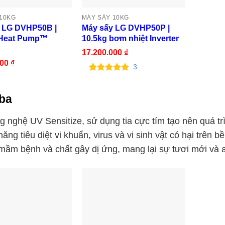
 10KG
MÁY SẤY 10KG
 LG DVHP50B |
Máy sấy LG DVHP50P |
 Heat Pump™
10.5kg bơm nhiệt Inverter
17.200.000
₫
000
₫
3
5.00
3
trên 5
dựa trên
đánh giá
ba
g nghệ UV Sensitize, sử dụng tia cực tím tạo nên quá t
năng tiêu diệt vi khuẩn, virus và vi sinh vật có hại trên 
mầm bệnh và chất gây dị ứng, mang lại sự tươi mới và 