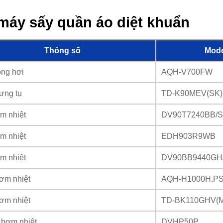
máy sấy quần áo diệt khuẩn
Thông số
Mode
ông hơi
AQH-V700FW
ưng tụ
TD-K90MEV(SK)
m nhiệt
DV90T7240BB/
m nhiệt
EDH903R9WB
m nhiệt
DV90BB9440GH
ơm nhiệt
AQH-H1000H.P
ơm nhiệt
TD-BK110GHV(
 bơm nhiệt
DVHP50P