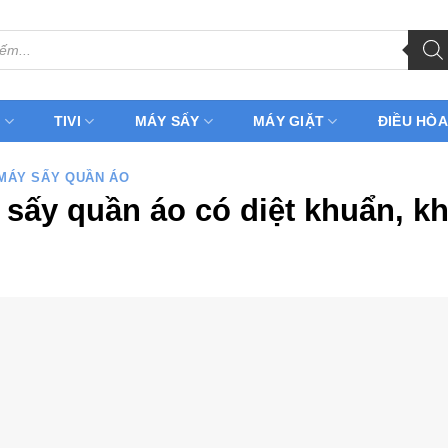
H
TIVI
MÁY SẤY
MÁY GIẶT
ĐIỀU HÒA
MÁY SẤY QUẦN ÁO
sấy quần áo có diệt khuẩn, k