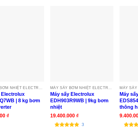
MÁY SẤY BƠM NHIỆT ELECTROLUX
MÁY SẤY BƠM NHIỆT ELECTROLUX
 Electrolux
Máy sấy Electrolux
Máy sấy
Q7WB | 8 kg bơm
EDH903R9WB | 9kg bơm
EDS854
verter
nhiệt
thông h
000
₫
19.400.000
₫
9.400.0
3
5.00
3
trên 5
5.00
3
tr
dựa trên
dựa tr