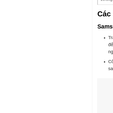
Các 
Sams
Tr
đế
ng
Cô
sa