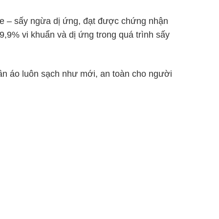
iá
đánh giá
đánh 
re – sấy ngừa dị ứng, đạt được chứng nhận
9,9% vi khuẩn và dị ứng trong quá trình sấy
ần áo luôn sạch như mới, an toàn cho người