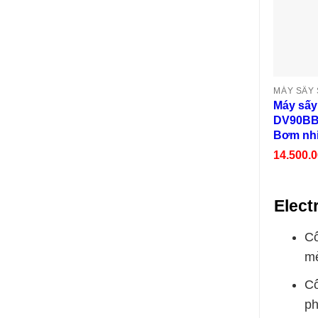
MÁY SẤY
Máy sấ
DV90BB
Bơm nhiệ
14.500.
Elect
Cô
mè
Cô
ph