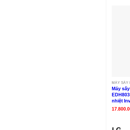
Máy sấy
EDH803
nhiệt In
17.800.
LG