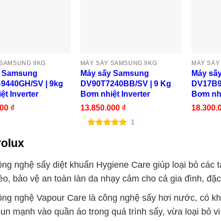
 SAMSUNG 9KG
MÁY SẤY SAMSUNG 9KG
MÁY SẤY
y Samsung
Máy sấy Samsung
Máy sấ
9440GH/SV | 9kg
DV90T7240BB/SV | 9 Kg
DV17B9
t Inverter
Bơm nhiệt Inverter
Bơm nh
000
₫
13.850.000
₫
18.300.
1
5.00
1
trên 5
rolux
dựa trên
đánh giá
ng nghệ sấy diệt khuẩn Hygiene Care giúp loại bỏ các 
o, bảo vệ an toàn làn da nhạy cảm cho cả gia đình, đặc b
ng nghệ Vapour Care là công nghệ sấy hơi nước, có kh
un mạnh vào quần áo trong quá trình sấy, vừa loại bỏ v