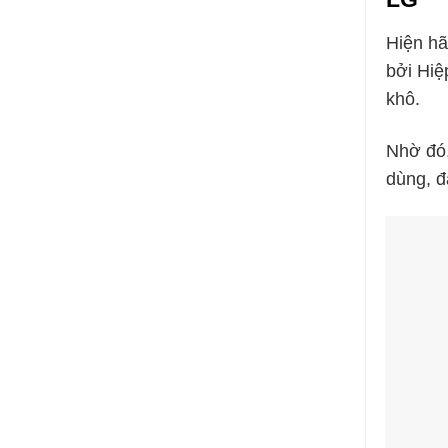
Hiện hã
bởi Hiệ
khô.
Nhờ đó,
dùng, đặ