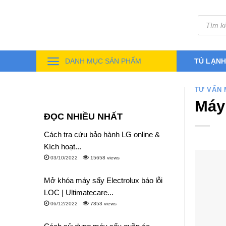
Skip
Tìm
to
kiếm
sản
content
phẩm
DANH MỤC SẢN PHẨM
TỦ LẠN
TƯ VẤN 
Máy 
ĐỌC NHIỀU NHẤT
Cách tra cứu bảo hành LG online &
Kích hoạt...
03/10/2022
15658 views
Mở khóa máy sấy Electrolux báo lỗi
LOC | Ultimatecare...
06/12/2022
7853 views