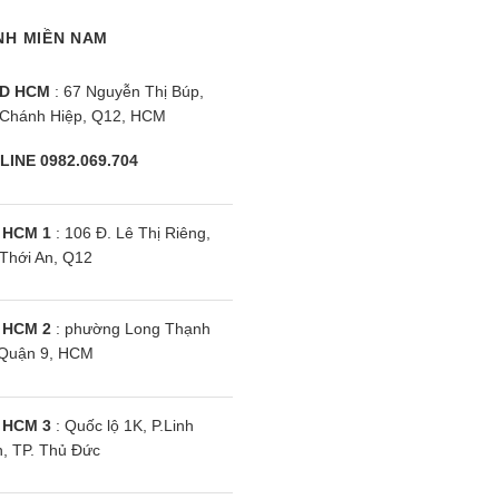
NH MIỀN NAM
 áo, phù hợp cho các loại vải mặc hàng ngày, vải cotton hoặ
D HCM
: 67 Nguyễn Thị Búp,
Chánh Hiệp, Q12, HCM
LINE 0982.069.704
à sử dụng
 HCM 1
: 106 Đ. Lê Thị Riêng,
ình sấy có thể khác nhau
Thới An, Q12
à 220-240V. Hãy đảm bảo bạn cắm đúng điện áp để không 
 HCM 2
: phường Long Thạnh
Quận 9, HCM
ong hai phía của thiết bị.
theo các quy định hiện hành.
 HCM 3
: Quốc lộ 1K, P.Linh
, TP. Thủ Đức
vật dụng dễ cháy vì nó dễ làm nóng chảy một phần máy hoặ