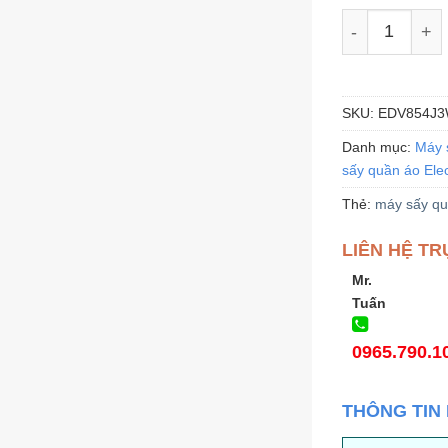
Máy sấy Elect
SKU:
EDV854J
Danh mục:
Máy 
sấy quần áo Elec
Thẻ:
máy sấy qu
LIÊN HỆ TR
Mr.
Tuấn
0965.790.1
THÔNG TIN