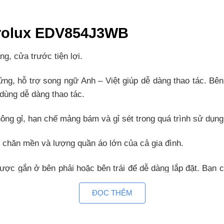
ctrolux EDV854J3WB
g, cửa trước tiện lợi.
g, hỗ trợ song ngữ Anh – Việt giúp dễ dàng thao tác. Bên
dùng dễ dàng thao tác.
ông gỉ, hạn chế mảng bám và gỉ sét trong quá trình sử dụn
n chăn mền và lượng quần áo lớn của cả gia đình.
ược gắn ở bên phải hoặc bên trái để dễ dàng lắp đặt. Bạn 
. Từ đó, giúp tiết kiệm không gian trong nhà.
ĐỌC THÊM