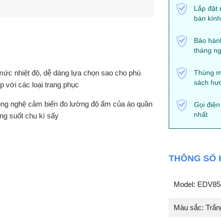
Lắp đặt 
bán kín
Bảo hàn
tháng ng
mức nhiệt độ, dễ dàng lựa chọn sao cho phù
Thùng má
sách hư
p với các loại trang phục
ng nghệ cảm biến đo lường độ ẩm của áo quần
Gọi điện
nhất
ong suốt chu kì sấy
THÔNG SỐ 
Model: EDV8
Màu sắc: Trắn