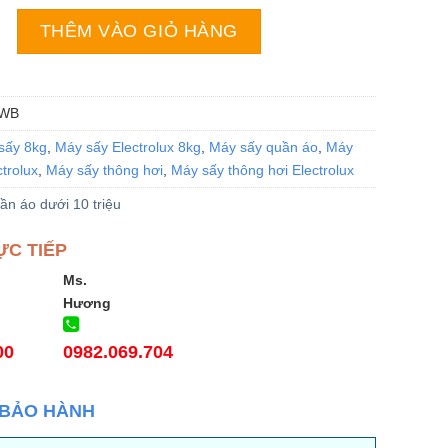
rolux EDV854J3WB | 8.5 kg thông hơi số lượng
THÊM VÀO GIỎ HÀNG
3WB
sấy 8kg
,
Máy sấy Electrolux 8kg
,
Máy sấy quần áo
,
Máy
trolux
,
Máy sấy thông hơi
,
Máy sấy thông hơi Electrolux
ần áo dưới 10 triệu
ỰC TIẾP
Ms.
Hương
00
0982.069.704
 BẢO HÀNH