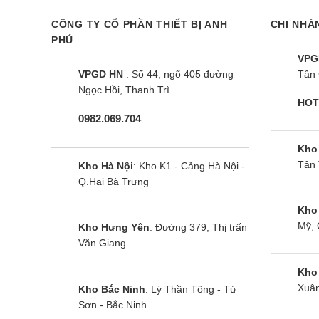
hàng ngày của gia đình.
CÔNG TY CỔ PHẦN THIẾT BỊ ANH
CHI NHÁ
PHÚ
– Sấy nhanh 40 phút: tiết kiệm thời gian sấy quần
VPG
VPGD HN
: Số 44, ngõ 405 đường
Tân 
Ngọc Hồi, Thanh Trì
HOT
0982.069.704
Một số lưu ý khi lắp đặt v
Kho
– Công suất tối đa khuyến nghị cho mỗi chương tr
Tân 
Kho Hà Nội
: Kho K1 - Cảng Hà Nội -
Q.Hai Bà Trưng
– Yêu cầu về điện áp của máy sấy EDV854J3WB l
Kho
Mỹ, 
Kho Hưng Yên
: Đường 379, Thị trấn
– Ổ điện phải nằm trong phạm vi 1,5m so với một tr
Văn Giang
– Kết nối thiết bị với ổ cắm được nối dất phù hợp 
Kho
Xuân
Kho Bắc Ninh
: Lý Thần Tông - Từ
– Để máy sấy nằm xa bếp và nguồn lửa hoặc các 
Sơn - Bắc Ninh