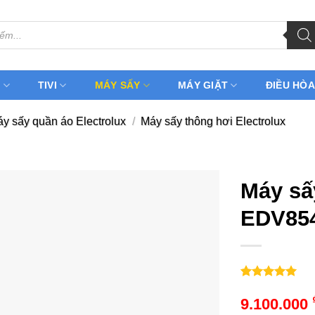
H
TIVI
MÁY SẤY
MÁY GIẶT
ĐIỀU HÒA
y sấy quần áo Electrolux
/
Máy sấy thông hơi Electrolux
Máy sấ
EDV854
5.00
2
trên 5
dựa trên
9.100.000
đánh giá