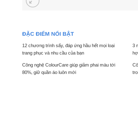
ĐẶC ĐIỂM NỔI BẬT
12 chương trình sấy, đáp ứng hầu hết mọi loại
3 
trang phục và nhu cầu của bạn
hợ
Công nghệ ColourCare giúp giảm phai màu tới
Cô
80%, giữ quần áo luôn mới
tr