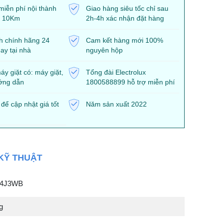
miễn phí nội thành
Giao hàng siêu tốc chỉ sau
h 10Km
2h-4h xác nhận đặt hàng
h chính hãng 24
Cam kết hàng mới 100%
ay tại nhà
nguyên hộp
y giặt có: máy giặt,
Tổng đài Electrolux
ớng dẫn
1800588899 hỗ trợ miễn phí
 để cập nhật giá tốt
Năm sản xuất 2022
KỸ THUẬT
54J3WB
g