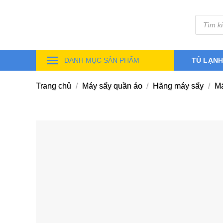
Skip
Tìm
to
kiếm
sản
content
phẩm
DANH MỤC SẢN PHẨM
TỦ LẠN
Trang chủ
/
Máy sấy quần áo
/
Hãng máy sấy
/
Má