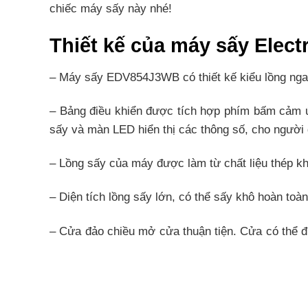
chiếc máy sấy này nhé!
Thiết kế của máy sấy Ele
– Máy sấy EDV854J3WB có thiết kế kiểu lồng ngan
– Bảng điều khiển được tích hợp phím bấm cảm ứn
sấy và màn LED hiển thị các thông số, cho người 
– Lồng sấy của máy được làm từ chất liệu thép kh
– Diện tích lồng sấy lớn, có thể sấy khô hoàn toà
– Cửa đảo chiều mở cửa thuận tiện. Cửa có thể đ
bộ kit xếp chồng để đặt máy sấy quần áo phía trên