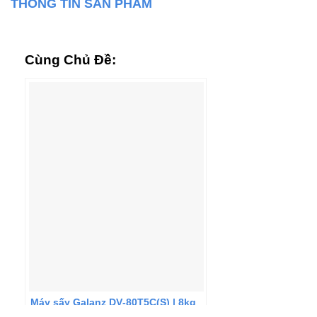
THÔNG TIN SẢN PHẨM
Cùng Chủ Đề:
Máy sấy Galanz DV‐80T5C(S) | 8kg
thông hơi