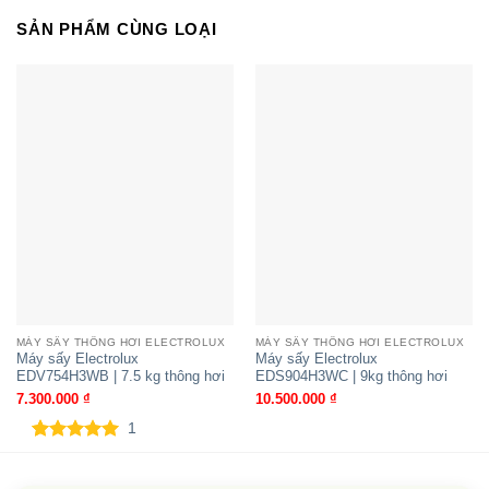
SẢN PHẨM CÙNG LOẠI
Máy sấy Funiki HD V680AW | 8kg
thông hơi
MÁY SẤY THÔNG HƠI ELECTROLUX
MÁY SẤY THÔNG HƠI ELECTROLUX
Máy sấy Electrolux
Máy sấy Electrolux
EDV754H3WB | 7.5 kg thông hơi
EDS904H3WC | 9kg thông hơi
7.300.000
₫
10.500.000
₫
1
5.00
1
trên 5
dựa trên