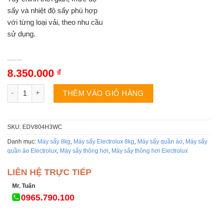
sấy và nhiệt độ sấy phù hợp
với từng loại vải, theo nhu cầu
sử dụng.
8.350.000
₫
Máy sấy Electrolux EDV804H3WC | 8kg thông hơi số lượng
THÊM VÀO GIỎ HÀNG
SKU:
EDV804H3WC
Danh mục:
Máy sấy 8kg
,
Máy sấy Electrolux 8kg
,
Máy sấy quần áo
,
Máy sấy
quần áo Electrolux
,
Máy sấy thông hơi
,
Máy sấy thông hơi Electrolux
LIÊN HỆ TRỰC TIẾP
Mr. Tuấn
0965.790.100