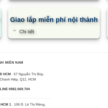
Giao lắp miễn phí nội thành
Chi tiết
per TD-80CGB |
Máy sấy Galanz DC-80S5C |
M
ụ
8KG Ngưng tụ
8
NH MIỀN NAM
D HCM
: 67 Nguyễn Thị Búp,
Chánh Hiệp, Q12, HCM
LINE 0982.069.704
 HCM 1
: 106 Đ. Lê Thị Riêng,