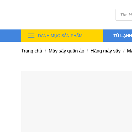
Skip
Tìm
to
kiếm
sản
content
phẩm
DANH MỤC SẢN PHẨM
TỦ LẠN
Trang chủ
/
Máy sấy quần áo
/
Hãng máy sấy
/
Má