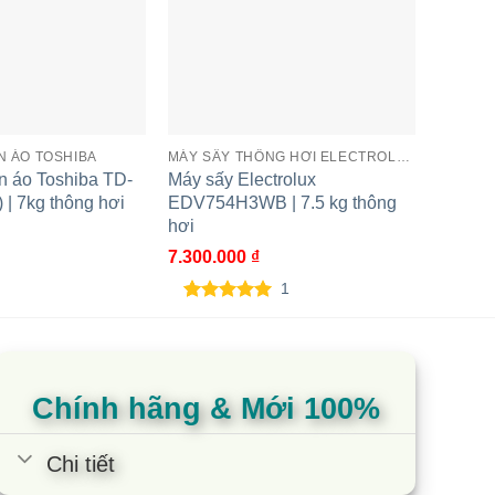
 cho đồ len vẫn mềm mại và mịn màng sau khi sấy,
ống tinh tế và thanh lịch.
N ÁO TOSHIBA
MÁY SẤY THÔNG HƠI ELECTROLUX
MÁY SẤ
n áo Toshiba TD-
Máy sấy Electrolux
Máy s
gia đình.
| 7kg thông hơi
EDV754H3WB | 7.5 kg thông
| 8kg t
hơi
6.200.
7.300.000
₫
1
5.00
1
trên 5
dựa trên
đánh giá
Chính hãng & Mới 100%
Chi tiết