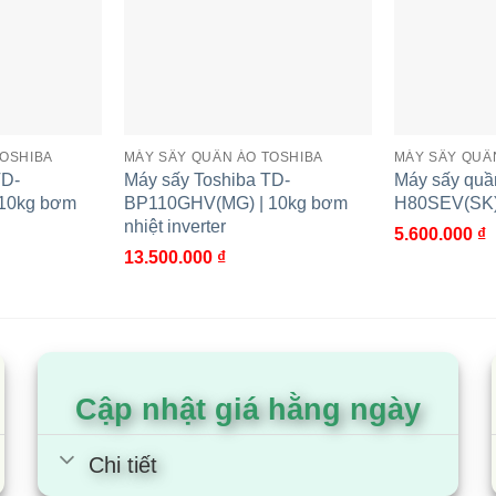
ệt để sấy chất liệu vải len, máy sấy TD-K90MEV(SK) sẽ giữ
hịu trên quần áo để trong tủ thời gian dài, mang lại cuộc s
TOSHIBA
MÁY SẤY QUẦN ÁO TOSHIBA
MÁY SẤY QUẦ
TD-
Máy sấy Toshiba TD-
Máy sấy quầ
sấy với thời gian mong muốn, phù hợp với lịch sinh hoạt của 
10kg bơm
BP110GHV(MG) | 10kg bơm
H80SEV(SK) 
nhiệt inverter
5.600.000
₫
y giúp việc đưa đồ sấy vào và lấy ra thuận tiện hơn.
13.500.000
₫
Cập nhật giá hằng ngày
Chi tiết