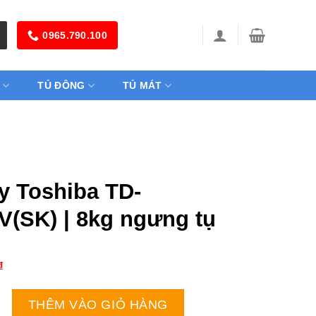
0965.790.100
TỦ ĐÔNG
TỦ MÁT
y Toshiba TD-
(SK) | 8kg ngưng tụ
₫
iba TD-K90MEV(SK) | 8kg ngưng tụ số lượng
THÊM VÀO GIỎ HÀNG