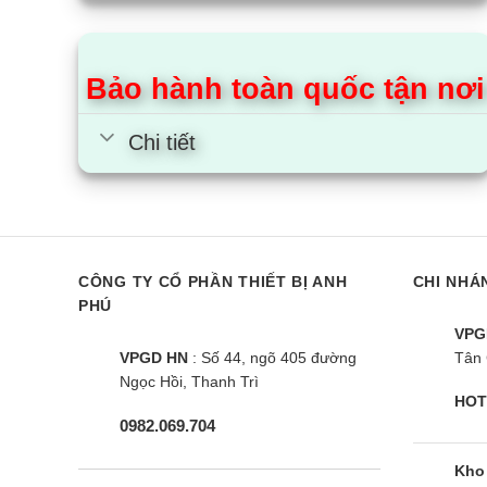
Bảo hành toàn quốc tận nơi
Chi tiết
Máy sấy quần áo Candy CSO
Máy sấy Cas
C8TE-S | 8kg ngưng tụ
8kg Ngưng t
CÔNG TY CỔ PHẦN THIẾT BỊ ANH
CHI NHÁ
PHÚ
VPG
VPGD HN
: Số 44, ngõ 405 đường
Tân 
Ngọc Hồi, Thanh Trì
HOT
0982.069.704
Kho