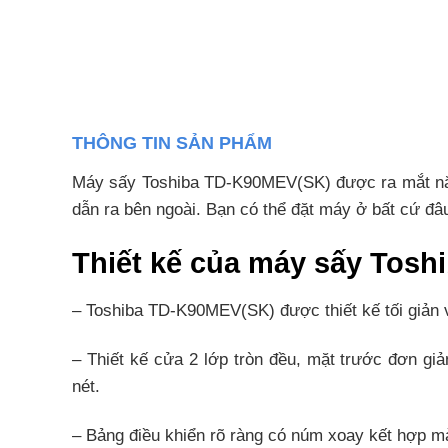
THÔNG TIN SẢN PHẨM
Máy sấy Toshiba TD-K90MEV(SK) được ra mắt năm 
dẫn ra bên ngoài. Bạn có thể đặt máy ở bất cứ đâu
Thiết kế của máy sấy Tos
– Toshiba TD-K90MEV(SK) được thiết kế tối giản v
– Thiết kế cửa 2 lớp tròn đều, mặt trước đơn gi
nét.
– Bảng điều khiển rõ ràng có núm xoay kết hợp mà