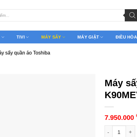
H
TIVI
MÁY SẤY
MÁY GIẶT
ĐIỀU HÒA
y sấy quần áo Toshiba
Máy sấ
K90MEV
7.950.000
Máy sấy Tosh