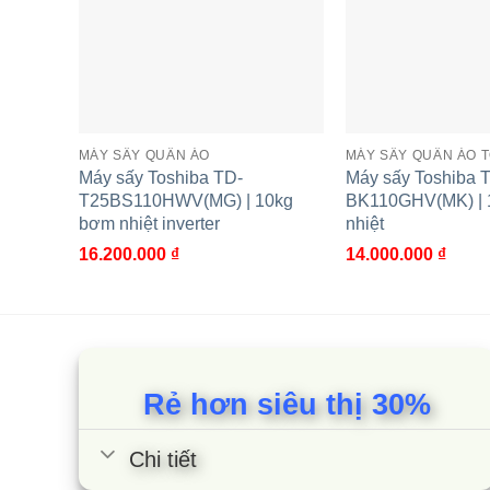
– Chương trình Sấy đồ len: được thiết kế đặc bi
ngăn ngừa co rút hay dãn.
– Chương trình làm mới: Khử mùi ẩm mốc, mùi khó c
MÁY SẤY QUẦN ÁO
MÁY SẤY QUẦN ÁO 
Máy sấy Toshiba TD-
Máy sấy Toshiba 
– Hẹn giờ hoàn tất: cho phép người dùng lên lịch 
T25BS110HWV(MG) | 10kg
BK110GHV(MK) | 
bơm nhiệt inverter
nhiệt
– Đèn chiếu sáng lồng sấy: Đèn chiếu sáng lồng sấ
16.200.000
₫
14.000.000
₫
Cùng Chủ Đề:
Rẻ hơn siêu thị 30%
Chi tiết