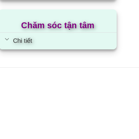
Chăm sóc tận tâm
Chi tiết
áy sấy Aqua AQH-V800H.SS |
kg thông hơi