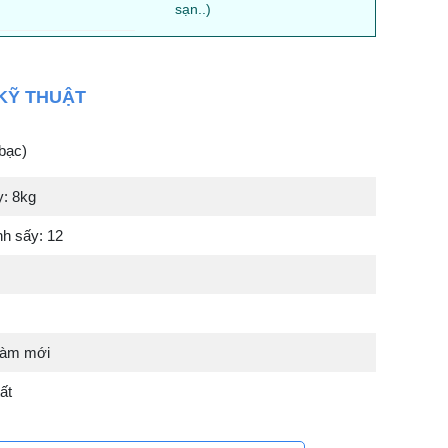
sạn..)
KỸ THUẬT
bạc)
y: 8kg
nh sấy: 12
làm mới
ất