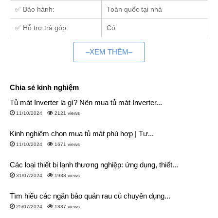
✅ Bảo hành:
Toàn quốc tại nhà
✅ Hỗ trợ trả góp:
Có
1. Đại lý điều hoà Đaikin 18000 lớn tại 2 miền
–XEM THÊM–
Bắc-Nam
Hệ thống kho hàng rộng, với đa dạng mẫu mã
Chia sẻ kinh nghiệm
Với nhiều năm kinh nghiệm trong lĩnh vực điện máy,
Điện Máy
Tủ mát Inverter là gì? Nên mua tủ mát Inverter...
Siêu Rẻ
tự hào là tổng kho điều hoà Daikin 18000btu lớn trên
11/10/2024
2121 views
cả nước.
Kinh nghiệm chọn mua tủ mát phù hợp | Tư...
Với 2 kho hàng lớn nhất tại Hà Nội và Tp HCM. Kho hàng luôn
11/10/2024
1671 views
sẵn số lượng lớn, đa dạng mẫu mã và luôn cập nhật mẫu
mới
cho khách hàng.
Các loại thiết bị lạnh thương nghiệp: ứng dụng, thiết...
31/07/2024
1938 views
Bên cạnh đó, chúng tôi còn cung cấp các sản phẩm Daikin
khác như:
điều hòa Daikin 9000
,
điều hoà Đaikin
Tìm hiểu các ngăn bảo quản rau củ chuyên dụng...
12000
,
Điều hòa âm trần Daikin
,
Điều hòa cây Đaikin
,
điều
25/07/2024
1837 views
hòa Đaikin Inverter
.