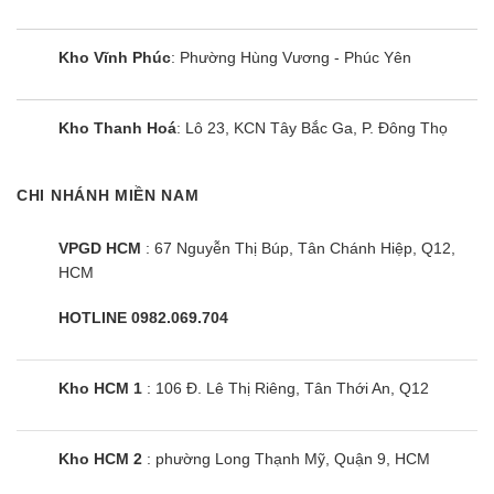
Hướng dẫn nhiệt tình, làm hài lòng khách hàng
Kho Vĩnh Phúc
: Phường Hùng Vương - Phúc Yên
Hotline hỗ trợ luôn trực 24/7 giải đáp mọi thắc mới tới
khách hàng
Kho Thanh Hoá
: Lô 23, KCN Tây Bắc Ga, P. Đông Thọ
CHI NHÁNH MIỀN NAM
VPGD HCM
: 67 Nguyễn Thị Búp, Tân Chánh Hiệp, Q12,
HCM
HOTLINE 0982.069.704
Kho HCM 1
: 106 Đ. Lê Thị Riêng, Tân Thới An, Q12
2. Tìm hiểu
Điều hòa Daikin 18.000 là gì?
Kho HCM 2
: phường Long Thạnh Mỹ, Quận 9, HCM
Điều hoà Đaikin 18000 là dòng máy điều hoà có
khả năng làm