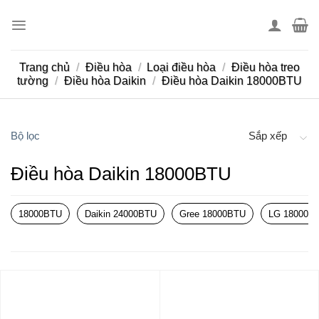
Skip
to
content
Trang chủ
/
Điều hòa
/
Loại điều hòa
/
Điều hòa treo
tường
/
Điều hòa Daikin
/
Điều hòa Daikin 18000BTU
Bộ lọc
Sắp xếp
Điều hòa Daikin 18000BTU
18000BTU
Daikin 24000BTU
Gree 18000BTU
LG 18000B