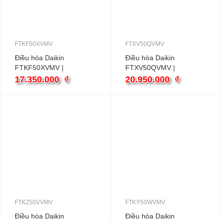
FTKF50XVMV
FTXV50QVMV
Điều hòa Daikin
Điều hòa Daikin
FTKF50XVMV |
FTXV50QVMV |
18000BTU 1 chiều
18000BTU 2 chiều
17.350.000
₫
20.950.000
₫
inverter
inverter
FTKZ50VVMV
FTKY50WVMV
Điều hòa Daikin
Điều hòa Daikin