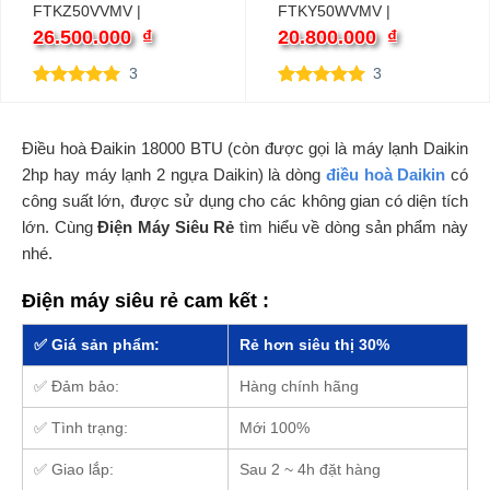
FTKZ50VVMV |
FTKY50WVMV |
18000BTU 1 chiều
18000BTU 1 chiều
26.500.000
₫
20.800.000
₫
inverter
inverter
3
3
5.00
3
trên 5
5.00
3
trên 5
dựa trên
dựa trên
đánh giá
đánh giá
Điều hoà Đaikin 18000 BTU (còn được gọi là máy lạnh Daikin
2hp hay máy lạnh 2 ngựa Daikin) là dòng
điều hoà Daikin
có
công suất lớn, được sử dụng cho các không gian có diện tích
lớn. Cùng
Điện Máy Siêu Rẻ
tìm hiểu về dòng sản phẩm này
nhé.
Điện máy siêu rẻ cam kết :
✅ Giá sản phẩm:
Rẻ hơn siêu thị 30%
✅ Đảm bảo:
Hàng chính hãng
✅ Tình trạng:
Mới 100%
✅ Giao lắp:
Sau 2 ~ 4h đặt hàng