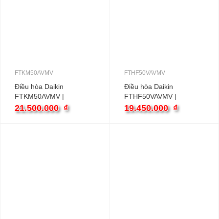
FTKM50AVMV
FTHF50VAVMV
Điều hòa Daikin
Điều hòa Daikin
FTKM50AVMV |
FTHF50VAVMV |
18000BTU 1 chiều
18000BTU 2 chiều
21.500.000
₫
19.450.000
₫
inverter
inverter