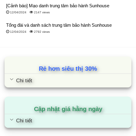
[Cảnh báo] Mạo danh trung tâm bảo hành Sunhouse
12/04/2024
2147 views
Tổng đài và danh sách trung tâm bảo hành Sunhouse
12/04/2024
2792 views
Rẻ hơn siêu thị 30%
Chi tiết
Bán hàng online, cam kết giá rẻ tại kho, thấp hơn 20-30%
Với hình thức
bán hàng trực tuyến,
chúng tôi
tối ưu được
rất nhiều chi phí
như chi phí thuê mặt bằng mở showroom,
Cập nhật giá hằng ngày
chi phí thuê nhân công quản lí,..
Chi tiết
Chính vì thế, giá bán của tất cả sản phẩm máy lạnh Daikin 2hp
đều có giá tại kho,
rẻ hơn so với các đơn vị khác tới 30%.