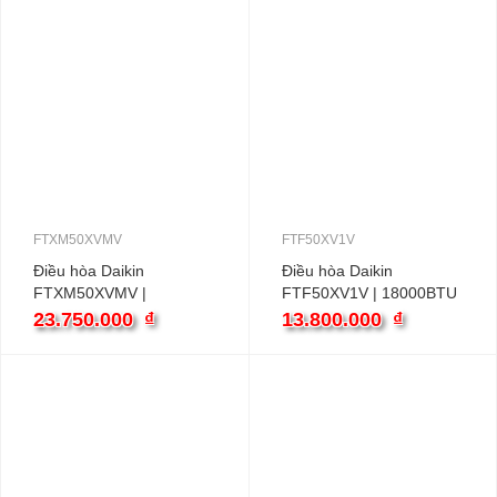
FTXM50XVMV
FTF50XV1V
Điều hòa Daikin
Điều hòa Daikin
FTXM50XVMV |
FTF50XV1V | 18000BTU
18000BTU 2 chiều
1 chiều
23.750.000
₫
13.800.000
₫
inverter