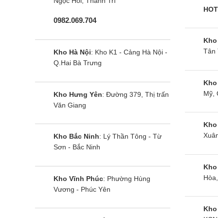
Ngọc Hồi, Thanh Trì
HOT
0982.069.704
Kho
Tân 
Kho Hà Nội
: Kho K1 - Cảng Hà Nội -
Q.Hai Bà Trưng
Kho
Mỹ, 
Kho Hưng Yên
: Đường 379, Thị trấn
Văn Giang
Điều hòa Daikin FTKY50WVMV
Điều hòa Da
| 18000BTU 1 chiều inverter
18000BTU 1 c
Kho
Xuân
Kho Bắc Ninh
: Lý Thần Tông - Từ
Sơn - Bắc Ninh
Kho
Hòa,
Kho Vĩnh Phúc
: Phường Hùng
Vương - Phúc Yên
Kho