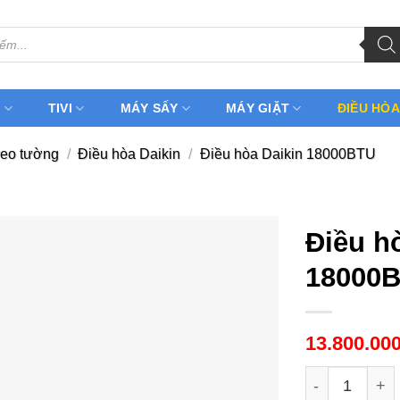
H
TIVI
MÁY SẤY
MÁY GIẶT
ĐIỀU HÒA
reo tường
/
Điều hòa Daikin
/
Điều hòa Daikin 18000BTU
Điều h
18000B
13.800.00
Điều hòa Daik