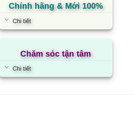
Chính hãng & Mới 100%
ộng bền bỉ
Chi tiết
lớp nhựa acrylic làm tăng cường khả năng chống
c đọng.
Chăm sóc tận tâm
Chi tiết
ệu suất làm lạnh cao (tiết kiệm chi phí tiện điên),