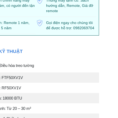
h chính hãng máy
Thùng máy lạnh có: Sách
ăm, có người đến tận
hướng dẫn, Remote, Giá đỡ
remote
h: Remote 1 năm,
Gọi điện ngay cho chúng tôi
 5 năm
để được hỗ trợ: 0982069704
KỸ THUẬT
 Điều hòa treo tường
à: FTF50XV1V
ời: RF50XV1V
h: 18000 BTU
ạnh: Từ 20 – 30 m²