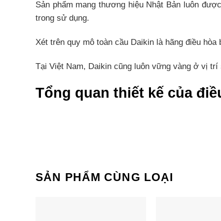
Sản phẩm mang thương hiệu Nhật Bản luôn được ng
trong sử dụng.
Xét trên quy mô toàn cầu Daikin là hãng điều hòa 
Tại Việt Nam, Daikin cũng luôn vững vàng ở vị trí
Tổng quan thiết kế của đi
Điều hòa Daikin FTF50XV1V sở hữu thiết kế đơn g
gió với độ ồn thấp mang đến cho bạn không gian t
Điều hoà Đaikin 18000 này là sự lựa chọn phù h
SẢN PHẨM CÙNG LOẠI
FTF50XV1V làm lạnh nhanh 
Điều hòa Daikin FTF50XV1V với thiết kế chắc chắn