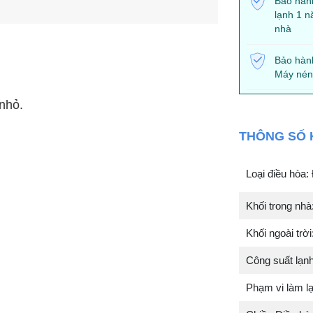
Bảo hàn
lạnh 1 n
nhà
Bảo hàn
Máy nén
nhỏ.
THÔNG SỐ 
Loại điều hòa:
Khối trong nh
Khối ngoài tr
Công suất lạn
Phạm vi làm l