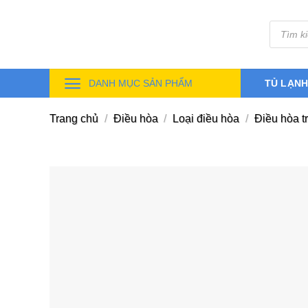
Skip
Tìm
to
kiếm
sản
content
phẩm
DANH MỤC SẢN PHẨM
TỦ LẠN
Trang chủ
/
Điều hòa
/
Loại điều hòa
/
Điều hòa t