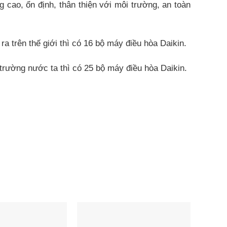
cao, ổn định, thân thiện với môi trường, an toàn
a trên thế giới thì có 16 bộ máy điều hòa Daikin.
 trường nước ta thì có 25 bộ máy điều hòa Daikin.
g. Chiếc máy lạnh này có thể kiểm soát lưu lượng
như phòng làm việc hay phòng khách…
h tức thì ngay khi nhấn nút điều khiển.