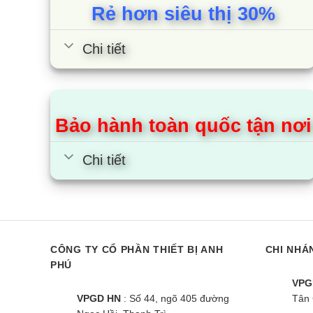
Rẻ hơn siêu thị 30%
Cánh tản nhiệt dàn nóng đ
Chi tiết
Dàn nóng máy điều hòa Daikin 1 chiều 18000BTU
lại mưa axít và hơi muối. Kế đến là lớp màng có 
Từ đó không chỉ giúp tăng hiệu suất làm lạnh mà c
Bảo hành toàn quốc tận nơi
FTF50XV1V sử dụng gas R3
Chi tiết
Daikin là hãng điều hòa tiên phong trong việc sử d
thân thiện hơn với môi trường so với các môi chấ
Cùng Chủ Đề:
CÔNG TY CỔ PHẦN THIẾT BỊ ANH
CHI NHÁ
PHÚ
VPG
VPGD HN
: Số 44, ngõ 405 đường
Tân 