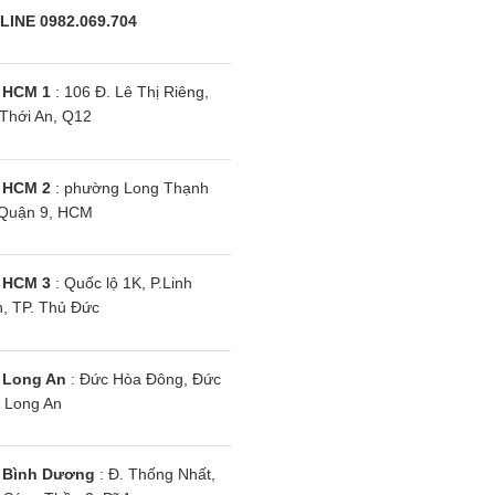
LINE 0982.069.704
 HCM 1
: 106 Đ. Lê Thị Riêng,
Thới An, Q12
 HCM 2
: phường Long Thạnh
Quận 9, HCM
ikin FTKZ50VVMV |
Điều hòa Daikin FTKF50XVMV |
Đ
hiều inverter
18000BTU 1 chiều inverter
|
 HCM 3
: Quốc lộ 1K, P.Linh
, TP. Thủ Đức
 Long An
: Đức Hòa Đông, Đức
 Long An
 Bình Dương
: Đ. Thống Nhất,