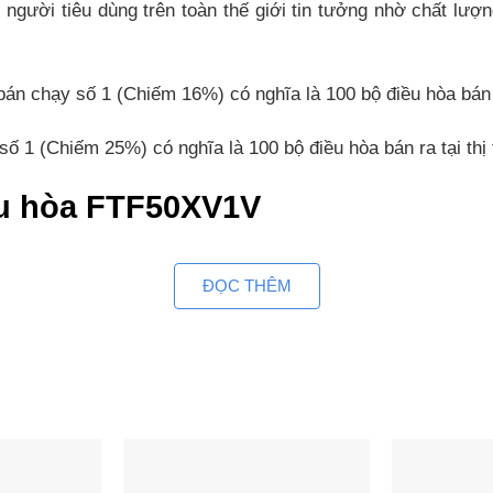
ười tiêu dùng trên toàn thế giới tin tưởng nhờ chất lượng 
bán chạy số 1 (Chiếm 16%) có nghĩa là 100 bộ điều hòa bán r
 số 1 (Chiếm 25%) có nghĩa là 100 bộ điều hòa bán ra tại thị
ều hòa FTF50XV1V
iản nhưng vẫn giữ được cho mình nét tinh tế hợp thời tran
ĐỌC THÊM
hoải mái nhất.
ợp với những căn phòng có diện tích từ 20 đến dưới 30m2 
chóng, tức thì
, làm lạnh nhanh chóng giúp bạn tận hưởng cảm giác mát lạn