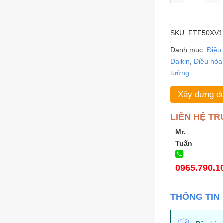
SKU:
FTF50XV1
Danh mục:
Điều
Daikin
,
Điều hòa 
tường
Xây dựng dự
LIÊN HỆ TR
Mr.
Tuấn
0965.790.1
THÔNG TIN