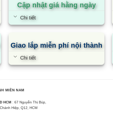
Cập nhật giá hằng ngày
ược xử lý chống ăn mòn, hoạt đ
Chi tiết
 FTF50XV1V bằng đồng, cánh tản nhiệt dàn nóng được phủ 
khả năng thấm nước có tác dụng chống rỉ sét gây ra do nướ
òn giúp máy điều hòa Daikin vận hành bền bỉ với thời gian.
Giao lắp miễn phí nội thành
2 nâng cao hiệu suất làm lạnh
Chi tiết
ụng môi chất lạnh gas R32. Điều hòa sử dụng gas R32 giúp hi
t làm lạnh trước đó R410a, R22.
NH MIỀN NAM
D HCM
: 67 Nguyễn Thị Búp,
Chánh Hiệp, Q12, HCM