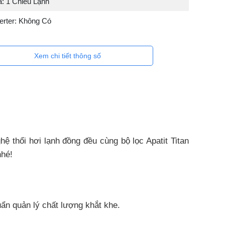
a: 1 Chiều Lạnh
erter: Không Có
Xem chi tiết thông số
thổi hơi lạnh đồng đều cùng bộ lọc Apatit Titan
nhé!
uẩn quản lý chất lượng khắt khe.