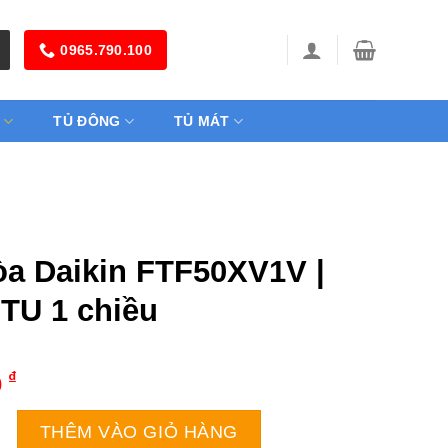
0965.790.100
TỦ ĐÔNG
TỦ MÁT
òa Daikin FTF50XV1V |
TU 1 chiều
₫
0
in FTF50XV1V | 18000BTU 1 chiều số lượng
THÊM VÀO GIỎ HÀNG