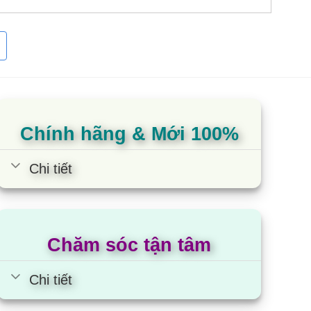
8000 toàn quốc
Chính hãng & Mới 100%
Chi tiết
Chăm sóc tận tâm
Chi tiết