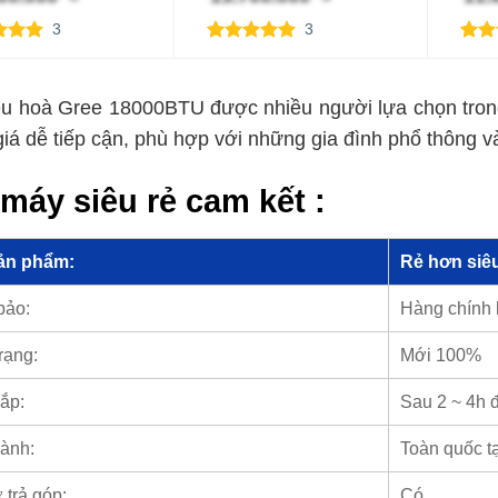
3
3
rên 5
5.00
3
trên 5
5.00
1
rên
dựa trên
dựa 
giá
đánh giá
đánh
u hoà Gree 18000BTU được nhiều người lựa chọn trong
iá dễ tiếp cận, phù hợp với những gia đình phổ thông và
máy siêu rẻ cam kết :
ản phẩm:
Rẻ hơn siêu
bảo:
Hàng chính
rạng:
Mới 100%
ắp:
Sau 2 ~ 4h 
ành:
Toàn quốc t
 trả góp:
Có