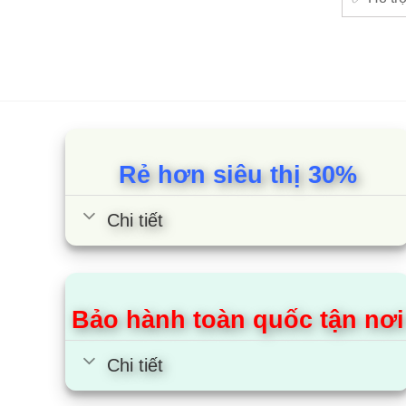
1. Đ
Bán đi
Rẻ hơn siêu thị 30%
Chi tiết
Bảo hành toàn quốc tận nơi
Chi tiết