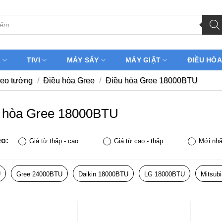
H
TIVI
MÁY SẤY
MÁY GIẶT
ĐIỀU HÒA
reo tường
/
Điều hòa Gree
/
Điều hòa Gree 18000BTU
 hòa Gree 18000BTU
eo:
Giá từ thấp - cao
Giá từ cao - thấp
Mới nhấ
U
Gree 24000BTU
Daikin 18000BTU
LG 18000BTU
Mitsub