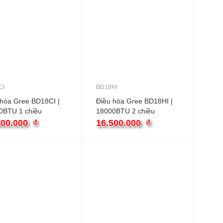
CI
BD18HI
 hòa Gree BD18CI |
Điều hòa Gree BD18HI |
0BTU 1 chiều
18000BTU 2 chiều
ter
inverter
400.000
₫
16.500.000
₫