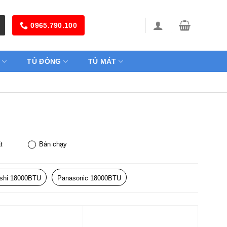
0965.790.100
TỦ ĐÔNG
TỦ MÁT
t
Bán chạy
ishi 18000BTU
Panasonic 18000BTU