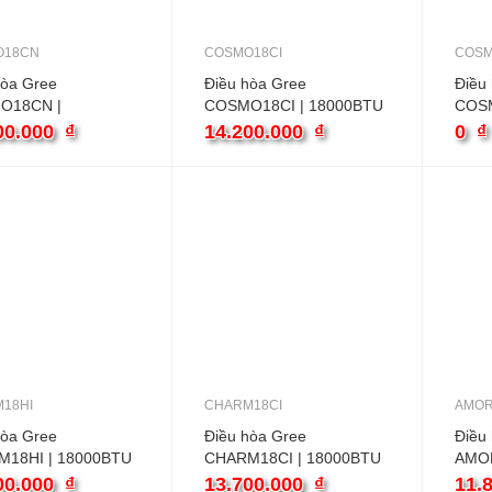
O18CN
COSMO18CI
COSM
hòa Gree
Điều hòa Gree
Điều
O18CN |
COSMO18CI | 18000BTU
COSM
BTU 1 chiều
1 chiều inverter
2 chi
00.000
₫
14.200.000
₫
0
₫
18HI
CHARM18CI
AMOR
hòa Gree
Điều hòa Gree
Điều
18HI | 18000BTU
CHARM18CI | 18000BTU
AMOR
u inverter
1 chiều inverter
1 chi
00.000
₫
13.700.000
₫
11.