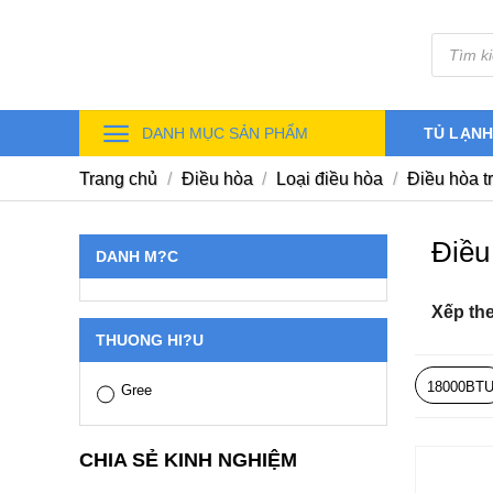
Skip
Tìm
to
kiếm
sản
content
phẩm
DANH MỤC SẢN PHẨM
TỦ LẠN
Trang chủ
/
Điều hòa
/
Loại điều hòa
/
Điều hòa t
Điều
DANH M?C
Xếp th
THUONG HI?U
18000BT
Gree
CHIA SẺ KINH NGHIỆM