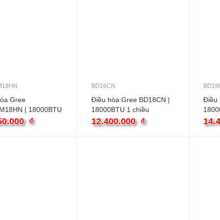
M18HN
BD18CN
BD18
hòa Gree
Điều hòa Gree BD18CN |
Điều
M18HN | 18000BTU
18000BTU 1 chiều
1800
u
inver
50.000
₫
12.400.000
₫
14.