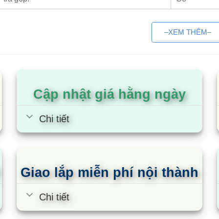
ơn vị phân phối điều hoà Gree 1
–XEM THÊM–
ều hoà Gree 18000 giá rẻ nhất
Cập nhật giá hằng ngày
Chi tiết
Giao lắp miễn phí nội thành
Chi tiết