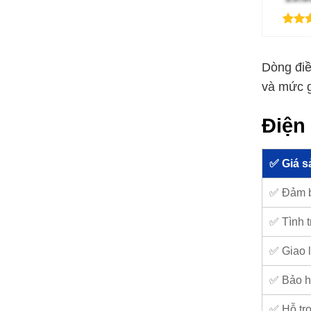
5.00
3
t
dựa t
đánh 
Dòng điề
và mức g
Điện 
✅ Giá s
✅ Đảm 
✅ Tình t
✅ Giao l
✅ Bảo h
✅ Hỗ trợ