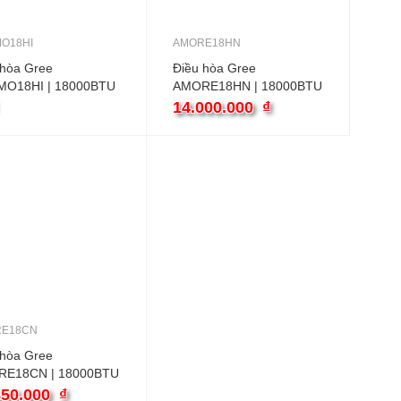
O18HI
AMORE18HN
 hòa Gree
Điều hòa Gree
O18HI | 18000BTU
AMORE18HN | 18000BTU
ều inverter
2 Chiều
14.000.000
₫
E18CN
 hòa Gree
E18CN | 18000BTU
ều
850.000
₫