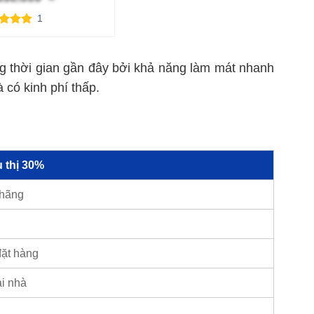
1
trên 5
trên
 giá
 thời gian gần đây bởi khả năng làm mát nhanh
 có kinh phí thấp.
 thị 30%
 hãng
đặt hàng
ại nhà