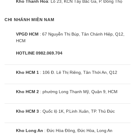
Kho Thanh Hoá
: Lô 23, KCN Tây Bắc Ga, P. Đông Thọ
CHI NHÁNH MIỀN NAM
VPGD HCM
: 67 Nguyễn Thị Búp, Tân Chánh Hiệp, Q12,
HCM
HOTLINE 0982.069.704
Kho HCM 1
: 106 Đ. Lê Thị Riêng, Tân Thới An, Q12
Kho HCM 2
: phường Long Thạnh Mỹ, Quận 9, HCM
Kho HCM 3
: Quốc lộ 1K, P.Linh Xuân, TP. Thủ Đức
Kho Long An
: Đức Hòa Đông, Đức Hòa, Long An