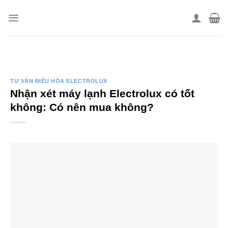
Skip
to
content
TƯ VẤN ĐIỀU HÒA ELECTROLUX
Nhận xét máy lạnh Electrolux có tốt
không: Có nên mua không?