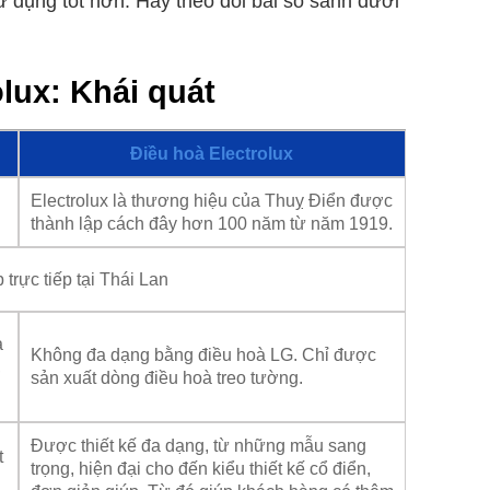
 dụng tốt hơn. Hãy theo dõi bài so sánh dưới
lux: Khái quát
Điều hoà Electrolux
Electrolux là thương hiệu của Thuỵ Điển được
thành lập cách đây hơn 100 năm từ năm 1919.
trực tiếp tại Thái Lan
à
Không đa dạng bằng điều hoà LG. Chỉ được
,
sản xuất dòng điều hoà treo tường.
Được thiết kế đa dạng, từ những mẫu sang
t
trọng, hiện đại cho đến kiểu thiết kế cổ điển,