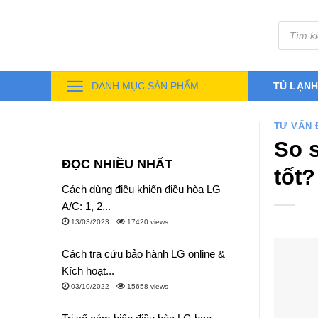
Skip
Tìm
to
kiếm
sản
content
phẩm
DANH MỤC SẢN PHẨM
TỦ LẠN
TƯ VẤN 
So 
ĐỌC NHIỀU NHẤT
tốt?
Cách dùng điều khiển điều hòa LG
A/C: 1, 2...
13/03/2023
17420 views
Cách tra cứu bảo hành LG online &
Kích hoạt...
03/10/2022
15658 views