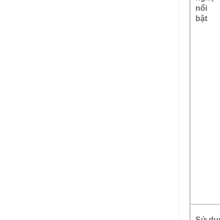
nổi
bật
Sử dụ