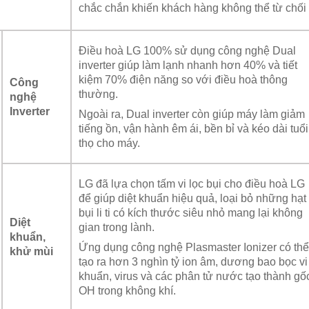
chắc chắn khiến khách hàng không thể từ chối
Điều hoà LG 100% sử dụng công nghệ Dual
inverter giúp làm lạnh nhanh hơn 40% và tiết
kiệm 70% điện năng so với điều hoà thông
Công
thường.
nghệ
Inverter
Ngoài ra, Dual inverter còn giúp máy làm giảm
tiếng ồn, vận hành êm ái, bền bỉ và kéo dài tuổi
thọ cho máy.
LG đã lựa chọn tấm vi lọc bụi cho điều hoà LG
để giúp diệt khuẩn hiệu quả, loại bỏ những hạt
bụi li ti có kích thước siêu nhỏ mang lại không
Diệt
gian trong lành.
khuẩn,
Ứng dụng công nghệ Plasmaster Ionizer có thể
khử mùi
tạo ra hơn 3 nghìn tỷ ion âm, dương bao bọc vi
khuẩn, virus và các phân tử nước tạo thành gố
OH trong không khí.