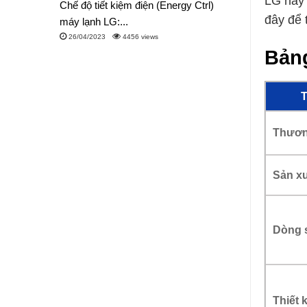
LG hay 
Chế độ tiết kiệm điện (Energy Ctrl)
đây để 
máy lạnh LG:...
26/04/2023
4456 views
Bảng
T
Thươn
Sản xu
Dòng 
Thiết 