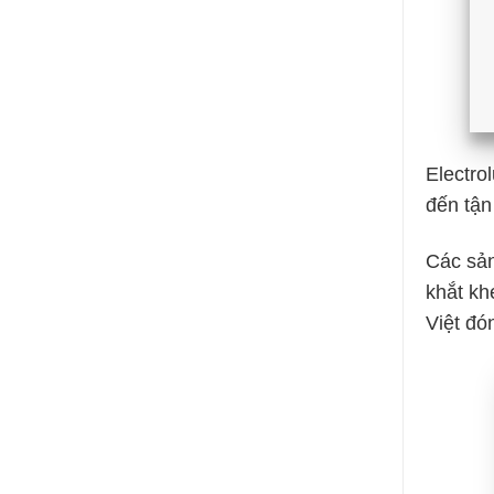
Electro
đến tận
Các sản
khắt kh
Việt đó