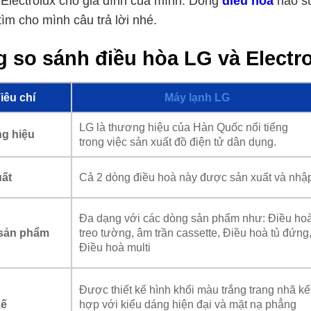
Electrolux cho gia đình của mình. Dòng
điều hòa
nào sử
tìm cho mình câu trả lời nhé.
 so sánh điều hòa LG và Electro
iêu chí
Máy lạnh LG
LG là thương hiệu của Hàn Quốc nổi tiếng
g hiệu
trong việc sản xuất đồ điện tử dân dụng.
Cả 2 dòng điều hoà này được sản xuất và nhập 
ất
Đa dạng với các dòng sản phẩm như: Điều ho
sản phẩm
treo tường, âm trần cassette, Điều hoà tủ đứng
Điều hoà multi
Được thiết kế hình khối màu trắng trang nhã kế
kế
hợp với kiểu dáng hiện đại và mặt nạ phẳng