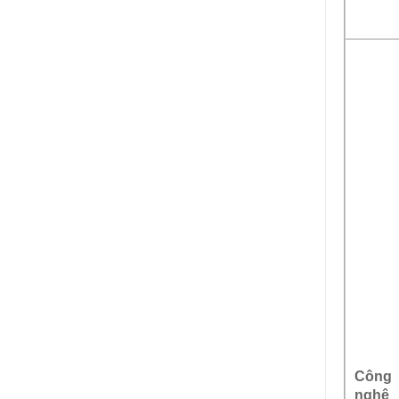
Công
nghệ