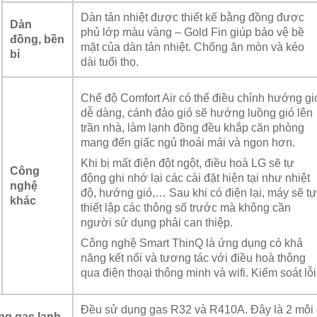
Dàn tản nhiệt được thiết kế bằng đồng được
Dàn
phủ lớp màu vàng – Gold Fin giúp bảo vệ bề
đồng, bền
mặt của dàn tản nhiệt. Chống ăn mòn và kéo
bỉ
dài tuổi thọ.
Chế độ Comfort Air có thể điều chỉnh hướng gi
dễ dàng, cánh đảo gió sẽ hướng luồng gió lên
trần nhà, làm lạnh đồng đều khắp căn phòng
mang đến giấc ngủ thoái mái và ngon hơn.
Khi bị mất điện đột ngột, điều hoà LG sẽ tự
Công
động ghi nhớ lại các cài đặt hiện tại như nhiệt
nghệ
độ, hướng gió,… Sau khi có điện lại, máy sẽ tự
khác
thiết lập các thông số trước mà không cần
người sử dụng phải can thiệp.
Công nghệ Smart ThinQ là ứng dụng có khả
năng kết nối và tương tác với điều hoà thông
qua điện thoại thông minh và wifi. Kiểm soát lỗi
Đều sử dụng gas R32 và R410A. Đây là 2 môi 
ng gas lạnh