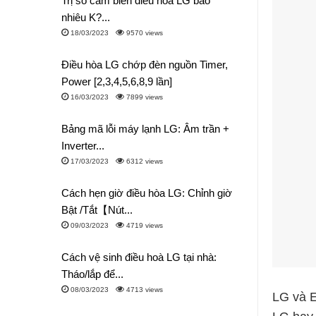
Trị số cảm biến điều hòa LG bao
nhiêu K?...
18/03/2023
9570 views
Điều hòa LG chớp đèn nguồn Timer,
Power [2,3,4,5,6,8,9 lần]
16/03/2023
7899 views
Bảng mã lỗi máy lạnh LG: Âm trần +
Inverter...
17/03/2023
6312 views
Cách hẹn giờ điều hòa LG: Chỉnh giờ
Bật /Tắt【Nút...
09/03/2023
4719 views
Cách vệ sinh điều hoà LG tại nhà:
Tháo/lắp để...
08/03/2023
4713 views
LG và E