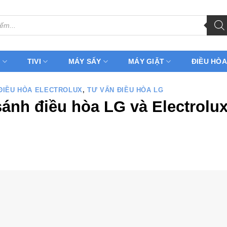
H
TIVI
MÁY SẤY
MÁY GIẶT
ĐIỀU HÒA
ĐIỀU HÒA ELECTROLUX
,
TƯ VẤN ĐIỀU HÒA LG
sánh điều hòa LG và Electrolu