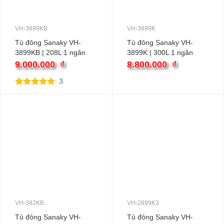
VH-3899KB
VH-3899K
Tủ đông Sanaky VH-
Tủ đông Sanaky VH-
3899KB | 208L 1 ngăn
3899K | 300L 1 ngăn
9.000.000
₫
8.800.000
₫
3
5.00
3
trên 5
dựa trên
đánh giá
VH-382KB
VH-2899K3
Tủ đông Sanaky VH-
Tủ đông Sanaky VH-