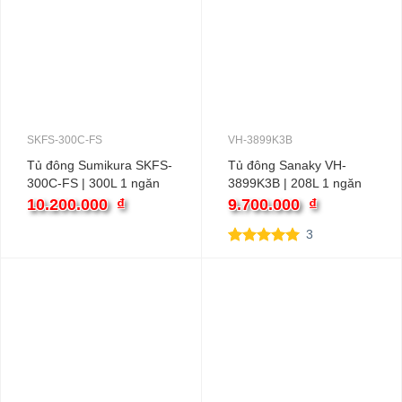
SKFS-300C-FS
VH-3899K3B
Tủ đông Sumikura SKFS-
Tủ đông Sanaky VH-
300C-FS | 300L 1 ngăn
3899K3B | 208L 1 ngăn
inverter
10.200.000
₫
9.700.000
₫
3
5.00
3
trên 5
dựa trên
đánh giá