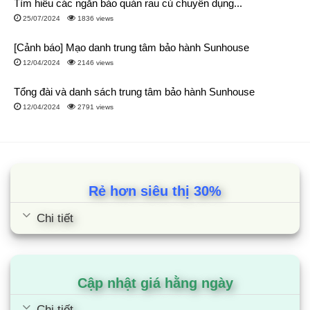
Tìm hiểu các ngăn bảo quản rau củ chuyên dụng...
Dù bán hàng với giá rẻ hơn các siêu thị điện máy đến 30%,
25/07/2024
1836 views
chúng tôi vẫn cung cấp đầy đủ các dịch vụ CSKH cực kỳ chu
đáo:
[Cảnh báo] Mạo danh trung tâm bảo hành Sunhouse
12/04/2024
2146 views
Hỗ trợ trả góp lãi 0%. Thanh toán tiện lợi.
Tổng đài và danh sách trung tâm bảo hành Sunhouse
Đội ngũ nhân viên chuyên nghiệp, tận tâm.
12/04/2024
2791 views
Giao hàng thần tốc chỉ sau 2-4h đặt hàng.
Giao hàng và lắp đặt miễn phí.
Chính sách ưu đãi riêng cho khách hàng mua từ sản
phẩm thứ 2.
Rẻ hơn siêu thị 30%
Chi tiết
Cập nhật giá hằng ngày
Chi tiết