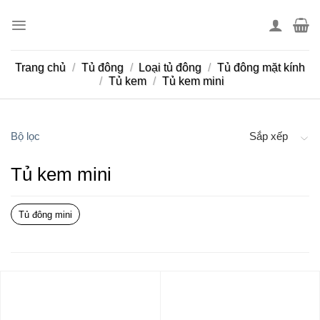
Skip
to
content
Trang chủ
/
Tủ đông
/
Loại tủ đông
/
Tủ đông mặt kính
/
Tủ kem
/
Tủ kem mini
Bộ lọc
Sắp xếp
Tủ kem mini
Tủ đông mini