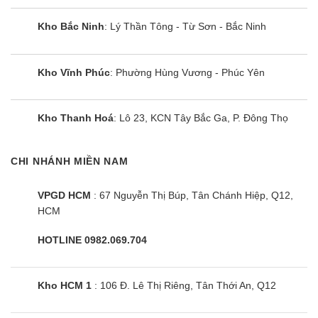
chung đặc điểm là:
Kho Bắc Ninh
: Lý Thần Tông - Từ Sơn - Bắc Ninh
Bảo hành tận nhà với những lỗi không quá nghiêm trọng.
Thời gian bảo hành từ 24~30 tháng.
Kho Vĩnh Phúc
: Phường Hùng Vương - Phúc Yên
Hỗ trợ kích hoạt bảo hành điện tử qua nhiều cách, hỗ
trợ tra thông tin bảo hành của sản phẩm qua website
Kho Thanh Hoá
: Lô 23, KCN Tây Bắc Ga, P. Đông Thọ
chính hãng.
2.2. Tủ kem mini là gì?
CHI NHÁNH MIỀN NAM
Tủ kem mini (hay còn gọi là tủ kem nhỏ, tủ đông mặt kính nhỏ)
VPGD HCM
: 67 Nguyễn Thị Búp, Tân Chánh Hiệp, Q12,
là một loại
tủ đông
chuyên dùng để trưng bày hàng hóa tại tạp
HCM
hóa, quán ăn nhỏ. Nó có thiết kế gần giống những chiếc tủ
đông mini với cửa mở phía trên, chỉ khác là phần cửa được
HOTLINE 0982.069.704
làm bằng kính trong suốt.
Kho HCM 1
: 106 Đ. Lê Thị Riêng, Tân Thới An, Q12