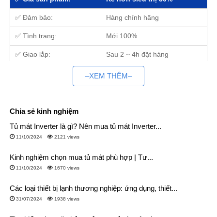
✅ Đảm bảo:
Hàng chính hãng
✅ Tình trạng:
Mới 100%
✅ Giao lắp:
Sau 2 ~ 4h đặt hàng
✅ Bảo hành:
Toàn quốc tại nhà
–XEM THÊM–
✅ Hỗ trợ trả góp:
Có
Chia sẻ kinh nghiệm
1. Điện máy Siêu rẻ – Nhà phân phối tủ kem
mini chính hãng giá rẻ
Tủ mát Inverter là gì? Nên mua tủ mát Inverter...
11/10/2024
2121 views
1.1. Mô hình kinh doanh online giá rẻ hơn siêu thị
Điện máy Siêu rẻ
là tổng kho chuyên phân phối các sản
Kinh nghiệm chọn mua tủ mát phù hợp | Tư...
phẩm tủ kem mini chính hãng với 2 kho lớn ở Hà Nội và
11/10/2024
1670 views
HCM. Nhờ tinh thần phục vụ tận tâm, chúng tôi luôn nhận về
Các loại thiết bị lạnh thương nghiệp: ứng dụng, thiết...
nhiều phản hồi tích cực và sự ủng hộ của người dùng trong
31/07/2024
1938 views
suốt quãng đường kinh doanh hơn 10 năm qua.