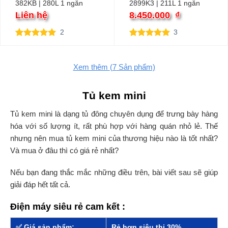
382KB | 280L 1 ngăn
2899K3 | 211L 1 ngăn
inverter
Liên hệ
8.450.000
₫
2
3
5.00
2
trên 5
5.00
3
trên 5
dựa trên
dựa trên
đánh giá
đánh giá
Xem thêm
(7
Sản phẩm)
Tủ kem mini
Tủ kem mini là dạng tủ đông chuyên dụng để trưng bày hàng
hóa với số lượng ít, rất phù hợp với hàng quán nhỏ lẻ. Thế
nhưng nên mua tủ kem mini của thương hiệu nào là tốt nhất?
Và mua ở đâu thì có giá rẻ nhất?
Nếu bạn đang thắc mắc những điều trên, bài viết sau sẽ giúp
giải đáp hết tất cả.
Điện máy siêu rẻ cam kết :
✅ Giá sản phẩm:
Rẻ hơn siêu thị 30%