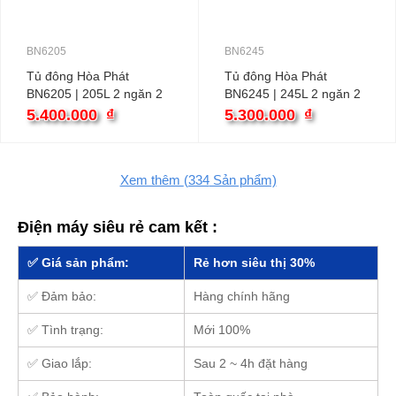
BN6205
BN6245
Tủ đông Hòa Phát
Tủ đông Hòa Phát
BN6205 | 205L 2 ngăn 2
BN6245 | 245L 2 ngăn 2
cánh
cánh
5.400.000
₫
5.300.000
₫
Xem thêm
(334
Sản phẩm)
Điện máy siêu rẻ cam kết :
✅ Giá sản phẩm:
Rẻ hơn siêu thị 30%
✅ Đảm bảo:
Hàng chính hãng
✅ Tình trạng:
Mới 100%
✅ Giao lắp:
Sau 2 ~ 4h đặt hàng