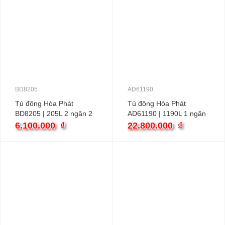
BD8205
AD61190
Tủ đông Hòa Phát
Tủ đông Hòa Phát
BD8205 | 205L 2 ngăn 2
AD61190 | 1190L 1 ngăn
cánh inverter
3 cánh
6.100.000
₫
22.800.000
₫