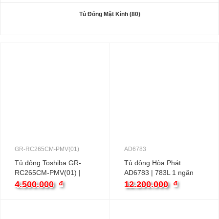
Tủ Đông Mặt Kính (80)
GR-RC265CM-PMV(01)
AD6783
Tủ đông Toshiba GR-
Tủ đông Hòa Phát
RC265CM-PMV(01) |
AD6783 | 783L 1 ngăn
221L 1 cánh inverter
4.500.000
₫
12.200.000
₫