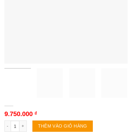
9.750.000
₫
Tủ đông Sanaky VH-482K | 324L 1 ngăn số lượng
THÊM VÀO GIỎ HÀNG