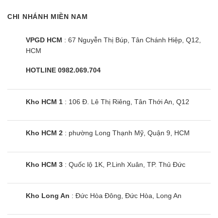
CHI NHÁNH MIỀN NAM
VPGD HCM
: 67 Nguyễn Thị Búp, Tân Chánh Hiệp, Q12,
Tủ đông Sanaky VH-6899K | 437L 1
HCM
ngăn
HOTLINE 0982.069.704
Kho HCM 1
: 106 Đ. Lê Thị Riêng, Tân Thới An, Q12
Kho HCM 2
: phường Long Thạnh Mỹ, Quận 9, HCM
Kho HCM 3
: Quốc lộ 1K, P.Linh Xuân, TP. Thủ Đức
Kho Long An
: Đức Hòa Đông, Đức Hòa, Long An
Tủ đông Sanaky VH-6899K3 | 437L 1