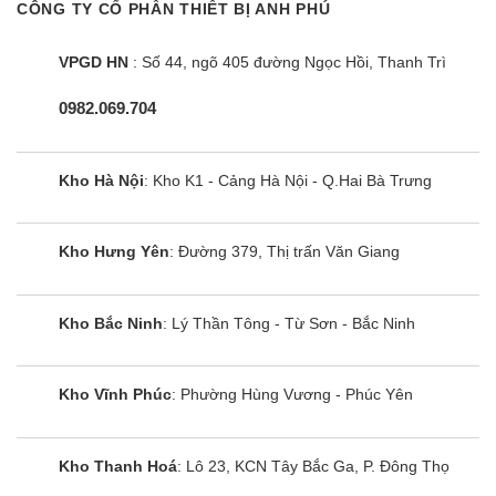
CÔNG TY CỔ PHẦN THIẾT BỊ ANH PHÚ
VPGD HN
: Số 44, ngõ 405 đường Ngọc Hồi, Thanh Trì
0982.069.704
Kho Hà Nội
: Kho K1 - Cảng Hà Nội - Q.Hai Bà Trưng
Tủ đông Sanaky VH-899K3A | 500L
1 ngăn inverter
Kho Hưng Yên
: Đường 379, Thị trấn Văn Giang
Kho Bắc Ninh
: Lý Thần Tông - Từ Sơn - Bắc Ninh
Kho Vĩnh Phúc
: Phường Hùng Vương - Phúc Yên
Kho Thanh Hoá
: Lô 23, KCN Tây Bắc Ga, P. Đông Thọ