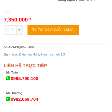
7.350.000
₫
Điều hòa multi LG AMNQ09GTUA0 âm trần 1 chiều 9000BTU số
THÊM VÀO GIỎ HÀNG
SKU:
AMNQ09GTUA0
Danh mục:
Điều hòa Multi
,
Điều hòa multi LG
LIÊN HỆ TRỰC TIẾP
Mr. Tuấn
0965.790.100
Ms. Hương
0982.069.704