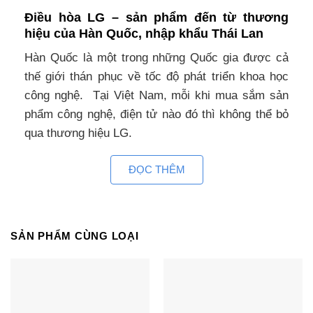
Điều hòa LG – sản phẩm đến từ thương
hiệu của Hàn Quốc, nhập khẩu Thái Lan
Hàn Quốc là một trong những Quốc gia được cả
thế giới thán phục về tốc độ phát triển khoa học
công nghệ. Tại Việt Nam, mỗi khi mua sắm sản
phẩm công nghệ, điện tử nào đó thì không thể bỏ
qua thương hiệu LG.
Điều hòa multi LG âm trần AMNQ09GTUA0 chính
ĐỌC THÊM
hãng được sản xuất tại Thái Lan -Đất nước quy tụ
rất nhiều nhà máy sản xuất của các hãng điều hòa
có thể kể đến gương mặt sáng giá như Daikin,
SẢN PHẨM CÙNG LOẠI
Mitsubishi Heavy, LG, Casper…
Thiết kế điều hòa Multi LG AMNQ09GTUA0
hiện đại