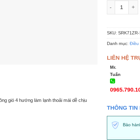
Điều hòa Mult
SKU:
SRK71ZR-
Danh mục:
Điều 
LIÊN HỆ TR
Mr.
Tuấn
0965.790.1
ồng gió 4 hướng làm lạnh thoải mái dễ chịu
THÔNG TIN
Bảo hàn