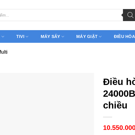
H
TIVI
MÁY SẤY
MÁY GIẶT
ĐIỀU HÒA
ulti
Điều hò
24000B
chiều
10.550.00