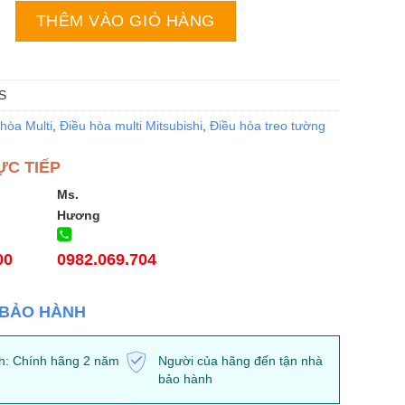
i Mitsubishi 24000BTU SRK71ZR-S inverter 2 chiều số lượn
THÊM VÀO GIỎ HÀNG
S
hòa Multi
,
Điều hòa multi Mitsubishi
,
Điều hòa treo tường
ỰC TIẾP
Ms.
Hương
00
0982.069.704
 BẢO HÀNH
h: Chính hãng 2 năm
Người của hãng đến tận nhà
bảo hành