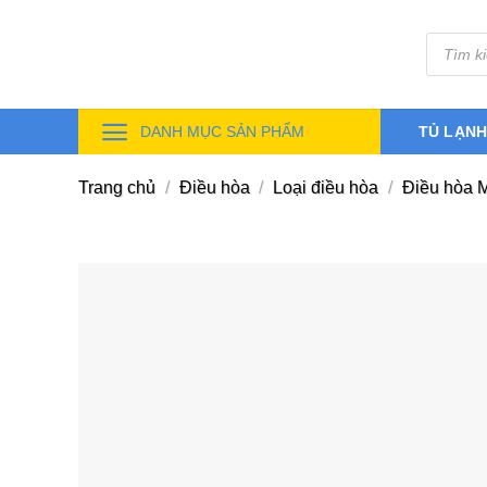
Skip
Tìm
to
kiếm
sản
content
phẩm
DANH MỤC SẢN PHẨM
TỦ LẠN
Trang chủ
/
Điều hòa
/
Loại điều hòa
/
Điều hòa M