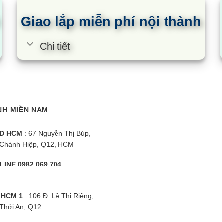
Giao lắp miễn phí nội thành
dưỡng dễ dàng
Chi tiết
m máy điều hòa multi treo tường nói chung và điều hòa Mi
 dàn lạnh treo tường.
h hãng điều hòa Mitsubishi SRK
NH MIỀN NAM
D HCM
: 67 Nguyễn Thị Búp,
avy SRK71ZR-S cho toàn bộ sản phẩm 24 tháng (2 năm), cùn
Chánh Hiệp, Q12, HCM
ng, kĩ thuật viên chuyên nghiệp được đào tạo theo chuẩn 5
LINE 0982.069.704
 HCM 1
: 106 Đ. Lê Thị Riêng,
Thới An, Q12