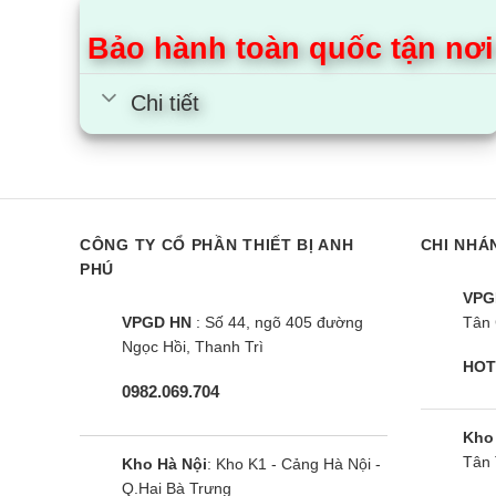
Bảo hành toàn quốc tận nơi
Cho phép lắp đặt và bảo 
Chi tiết
Chi phí lắp đặt, việc bảo dưỡng định kỳ sản phẩ
treo tường cục bộ.
Đây chính là lợi thế và ưu điểm của điều hòa multi
Chính sách bảo hành chín
CÔNG TY CỔ PHẦN THIẾT BỊ ANH
CHI NHÁ
PHÚ
VPG
Thời gian bảo hành điều hòa multi Mitsubishi He
VPGD HN
: Số 44, ngõ 405 đường
Tân 
hotline, qua mail, với đội ngũ chăm sóc khách hà
Ngọc Hồi, Thanh Trì
đến người tiêu dùng.
HOT
0982.069.704
Cùng Chủ Đề:
Kho
Tân 
Kho Hà Nội
: Kho K1 - Cảng Hà Nội -
Q.Hai Bà Trưng