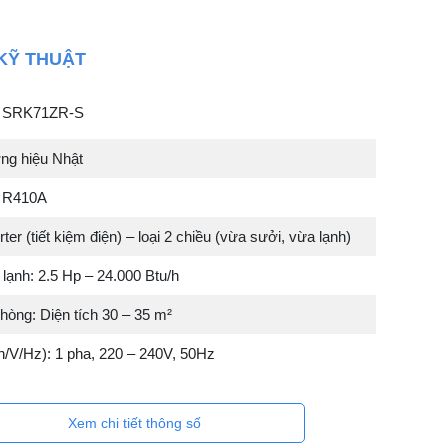
KỸ THUẬT
: SRK71ZR-S
ng hiệu Nhật
: R410A
ter (tiết kiệm điện) – loại 2 chiều (vừa sưởi, vừa lạnh)
lạnh: 2.5 Hp – 24.000 Btu/h
òng: Diện tích 30 – 35 m²
h/V/Hz): 1 pha, 220 – 240V, 50Hz
Xem chi tiết thông số