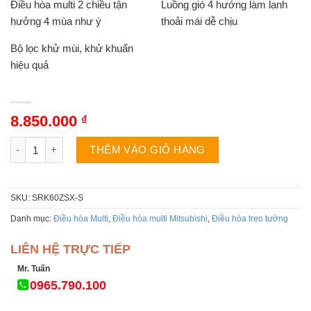
Điều hòa multi 2 chiều tận
Luồng gió 4 hướng làm lạnh
hưởng 4 mùa như ý
thoải mái dễ chịu
Bộ lọc khử mùi, khử khuẩn
hiệu quả
8.850.000
₫
Điều hòa Multi Mitsubishi SRK60ZSX-S | 21000BTU 2 chiều inve
THÊM VÀO GIỎ HÀNG
SKU:
SRK60ZSX-S
Danh mục:
Điều hòa Multi
,
Điều hòa multi Mitsubishi
,
Điều hòa treo tường
LIÊN HỆ TRỰC TIẾP
Mr. Tuấn
0965.790.100