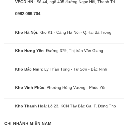
công nghệ Inverter
VPGD HN
: Số 44, ngõ 405 đường Ngọc Hồi, Thanh Trì
Điều hòa multi có tốn điện không? Với điều hòa
0982.069.704
multi Mitsubishi Heavy thì Bạn chẳng phải lo tiền
điện hàng tháng bởi vì máy được trang bị công
Kho Hà Nội
: Kho K1 - Cảng Hà Nội - Q.Hai Bà Trưng
nghệ Inverter đây là công nghệ tiên tiến nhất.
Hơn nữa: Không chỉ tiết kiệm điện, điều hòa
Kho Hưng Yên
: Đường 379, Thị trấn Văn Giang
Mitsubishi Heavy còn giúp máy vận hành êm ái
cùng mức chênh lệch nhiệt độ thấp mang lại sự
Kho Bắc Ninh
: Lý Thần Tông - Từ Sơn - Bắc Ninh
thoải mái dễ chịu cho người tiêu dùng.
Máy lạnh âm trần Mitsubishi SRK60ZSX-S
Kho Vĩnh Phúc
: Phường Hùng Vương - Phúc Yên
sử dụng gas R410A an toàn cho môi trường
Dàn lạnh treo tường multi Mitsubishi Heavy
Kho Thanh Hoá
: Lô 23, KCN Tây Bắc Ga, P. Đông Thọ
SRK60ZSX-S sử dụng môi chất làm lạnh là Gas
R410A có hiệu suất làm lạnh cao, giảm điện năng
tiêu thụ, thân thiện với môi trường và không gây
CHI NHÁNH MIỀN NAM