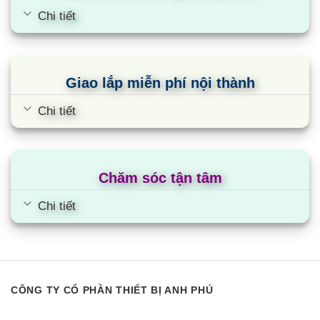
khả năng làm lạnh vào mùa hè, vừa có khả năng
Chi tiết
sưởi ấm vào mùa đông. Do đó, chiếc điều hòa này
phù hợp với những vùng có khí hậu nóng và mùa
hè và lạnh vào mùa đông.
Giao lắp miễn phí nội thành
Điều hòa SRK60ZSX-S bảo vệ sức khỏe tốt
Chi tiết
hơn với bộ lọc khuẩn Enzyme
Máy được trang bị bộ lọc Enzyme với enzyme
tính kiềm tự nhiên sẽ tiêu diệt các loại vi khuẩn, vi
trùng nhờ tấn công vào giáp bào của vi khuẩn và
Chăm sóc tận tâm
tiêu diệt chúng. Bộ lọc khử mùi giữ không khí
Chi tiết
trong lành bằng cách loại bỏ các mùi hôi khó chịu,
khử các tác nhân dị ứng như phấn hoa, lông vật
nuôi, bụi bẩn, trả lại bầu không khí trong lành, bảo
vệ sức khỏe gia đình bạn.
CÔNG TY CỔ PHẦN THIẾT BỊ ANH PHÚ
Máy vận hành êm ái và tiết kiệm điện nhờ