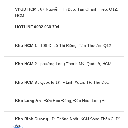
hiệu ứng nhà kính.
VPGD HCM
: 67 Nguyễn Thị Búp, Tân Chánh Hiệp, Q12,
HCM
Lắp đặt và bảo dưỡng dễ dàng
Chi phí lắp đặt, việc bảo dưỡng định kỳ sản phẩm
HOTLINE 0982.069.704
máy điều hòa multi treo tường nói chung và điều
hòa Mitsubishi Heavy chỉ tương đương với máy
Kho HCM 1
: 106 Đ. Lê Thị Riêng, Tân Thới An, Q12
điều hòa treo tường cục bộ.
Đây chính là lợi thế và ưu điểm của điều hòa
Kho HCM 2
: phường Long Thạnh Mỹ, Quận 9, HCM
multi dàn lạnh treo tường.
Kho HCM 3
: Quốc lộ 1K, P.Linh Xuân, TP. Thủ Đức
Chính sách bảo hành chính hãng điều hòa
Mitsubishi SRK60ZSX-S
Kho Long An
: Đức Hòa Đông, Đức Hòa, Long An
Thời gian bảo hành điều hòa multi Mitsubishi
Heavy SRK60ZSX-S cho toàn bộ sản phẩm 24
tháng (2 năm) tại nhà.
Kho Bình Dương
: Đ. Thống Nhất, KCN Sóng Thần 2, Dĩ
An