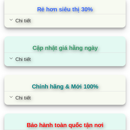
cho căn phòng có diện tích 35m2: Phòng khách,
Rẻ hơn siêu thị 30%
phòng họp, nhà hàng…
Chi tiết
Điều hòa Mitsubishi 2 chiều thiết bị sử dụng
quanh năm với khả năng làm mát và sưởi
ấm
Cập nhật giá hằng ngày
Điều hòa 2 chiều Mitsubishi SRK60ZSX-S mang
đến cho Bạn tận hưởng cuộc sống 4 mùa như ý:
Chi tiết
Mát lạnh sảng khoái vào mùa hè, ấm áp dễ chiụ
khi mùa đông.
Chính hãng & Mới 100%
Luồng gió thổi 4 hướng (Trên/dưới, Trái / Phải) hơi
lạnh trải rộng phủ khắp căn phòng giúp bạn tận
Chi tiết
hưởng không gian sống lý tưởng.
Điều hòa Multi Mitsubishi Heavy Heavy 2 chiều
SRK60ZSX-S thuộc dòng điều hòa 2 chiều vừa có
Bảo hành toàn quốc tận nơi