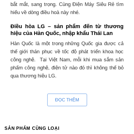
bắt mắt, sang trọng. Cùng Điện Máy Siêu Rẻ tìm
hiểu về dòng điều hoà này nhé.
Điều hòa LG – sản phẩm đến từ thương
hiệu của Hàn Quốc, nhập khẩu Thái Lan
Hàn Quốc là một trong những Quốc gia được cả
thế giới thán phục về tốc độ phát triển khoa học
công nghệ. Tại Việt Nam, mỗi khi mua sắm sản
phẩm công nghệ, điện tử nào đó thì không thể bỏ
qua thương hiệu LG.
Điều hòa multi LG âm trần AMNQ09GL1A0 chính
hãng được sản xuất tại Thái Lan -Đất nước quy tụ
ĐỌC THÊM
rất nhiều nhà máy sản xuất của các hãng điều hòa
có thể kể đến gương mặt sáng giá như Daikin,
Mitsubishi Heavy, LG, Casper…
SẢN PHẨM CÙNG LOẠI