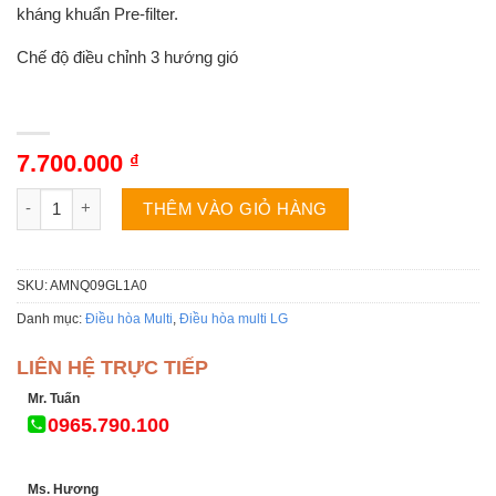
kháng khuẩn Pre-filter.
Chế độ điều chỉnh 3 hướng gió
7.700.000
₫
Điều hòa Multi LG AMNQ09GL1A0 inverter âm trần ống nối gió 
THÊM VÀO GIỎ HÀNG
SKU:
AMNQ09GL1A0
Danh mục:
Điều hòa Multi
,
Điều hòa multi LG
LIÊN HỆ TRỰC TIẾP
Mr. Tuấn
0965.790.100
Ms. Hương