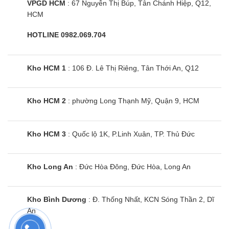
VPGD HCM
: 67 Nguyễn Thị Búp, Tân Chánh Hiệp, Q12,
kết nối wifi.
HCM
Điều hoà Multi LG AMNQ09GL1A0 sử dụng
HOTLINE 0982.069.704
môi chất gas R4101
Máy điều hòa ống gió LG 1 chiều AMNQ09GL1A0
Kho HCM 1
: 106 Đ. Lê Thị Riêng, Tân Thới An, Q12
sử dụng gas R410A
Kho HCM 2
: phường Long Thạnh Mỹ, Quận 9, HCM
Gas R410A đạt hiệu suất làm lạnh cao hơn khoảng
1.6 lần so với gas R22
khả năng làm lạnh nhanh và sâu hơn cho căn
Kho HCM 3
: Quốc lộ 1K, P.Linh Xuân, TP. Thủ Đức
phòng.
tiết kiệm năng lượng hơn, khá thân thiện với môi
Kho Long An
: Đức Hòa Đông, Đức Hòa, Long An
trường.
Điều hoà multi giải pháp hoàn hảo cho
Kho Bình Dương
: Đ. Thống Nhất, KCN Sóng Thần 2, Dĩ
nhiều căn phòng
An
Hệ thống Multi Split có thể làm lạnh tất cả căn