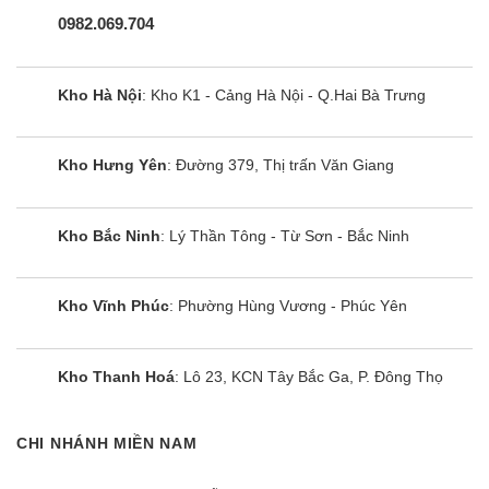
Điều hòa LG AMNQ09GL1A0 1 chiều lọc bụi,
0982.069.704
kháng khuẩn hiệu quả
Điều hòa multi treo tường LG AMNQ09GL1A0
Kho Hà Nội
: Kho K1 - Cảng Hà Nội - Q.Hai Bà Trưng
được LG trang bị công nghệ lọc bụi, kháng khuẩn
Pre-filter.
Kho Hưng Yên
: Đường 379, Thị trấn Văn Giang
giúp loại bỏ bụi bẩn, vi khuẩn trong phòng tối ưu để
trả lại cho bạn bầu không khí tinh khiết, trong sạch
Kho Bắc Ninh
: Lý Thần Tông - Từ Sơn - Bắc Ninh
bảo vệ sức khỏe gia đình tốt hơn.
Điều khiển máy lạnh multi LG 9000btu
Kho Vĩnh Phúc
: Phường Hùng Vương - Phúc Yên
AMNQ09GL1A0 thông minh
Với điều hòa multi LG 9000btu AMNQ09GL1A0
Kho Thanh Hoá
: Lô 23, KCN Tây Bắc Ga, P. Đông Thọ
người dùng có thể bạn có thể bật/tắt, điều chỉnh
nhiệt độ bằng những câu lệnh đơn giản nhờ được
CHI NHÁNH MIỀN NAM
ứng dụng công nghệ thông minh giúp người dùng
có thể điều khiển điều hòa bằng điện thoại di động