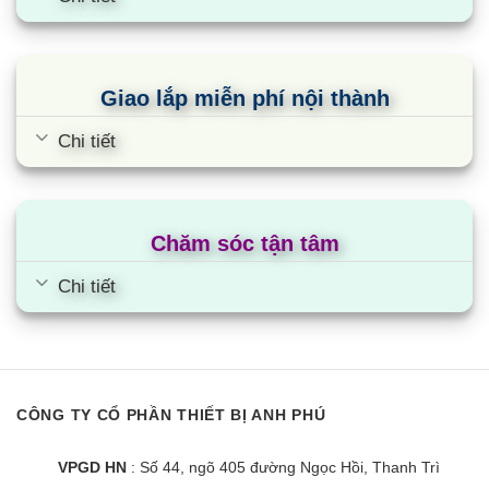
đạt nhiệt độ làm lạnh cài đặt bằng cách tăng công
suất quạt “hạ” nhanh 5°C chỉ trong 3 phút, mang
lại không gian mát lành, dễ chịu tức thì.
Giao lắp miễn phí nội thành
Công nghệ tiết kiệm điện trên máy lạnh
Chi tiết
multi LG AMNQ09GL1A0
Máy điều hoà multi LG AMNQ09GL1A0 được tích
hợp công nghệ Smart Inverter
Chăm sóc tận tâm
Điều chỉnh vòng quay máy nén để duy trì nhiệt độ
Chi tiết
ổn định cho căn phòng
Đồng thời hỗ trợ máy lạnh kiểm soát năng lượng
tiêu thụ để mang lại hiệu quả tiết kiệm điện
Giúp máy vận hành êm ái, với độ ồn khoảng 26 dB
CÔNG TY CỔ PHẦN THIẾT BỊ ANH PHÚ
Thiết bị có công suất tiêu thụ điện năng 1.2 kW/h.
VPGD HN
: Số 44, ngõ 405 đường Ngọc Hồi, Thanh Trì