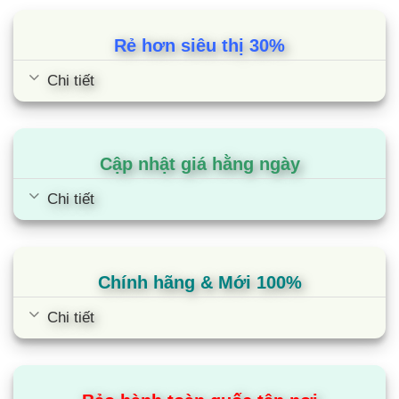
Máy lạnh Multi LG 1 chiều AMNQ24GTTA0
Rẻ hơn siêu thị 30%
công suất hoạt động 24000btu
Công suất 24000btu, dàn lạnh điều hòa LG đáp
Chi tiết
ứng nhu cầu làm mát cho những căn phòng có
diện tích từ 30 – 40m² (từ 80 đến 120m³) như:
phòng khách, phòng ngủ, phòng họp,… Vì vậy,
Cập nhật giá hằng ngày
mang lại hiệu quả làm mát tối ưu nhất mà không
Chi tiết
làm ảnh hưởng đến độ bền của máy lạnh khi hoạt
động.
Cơ chế thổi gió của Multi LG 1 chiều
Chính hãng & Mới 100%
AMNQ24GTTA0
Điều hòa multi LG này được trang bị Cơ chế thổi
Chi tiết
gió lên xuống tự động để làm mát căn phòng
Cánh đảo gió rộng, cùng quạt gió mạnh mẽ giúp