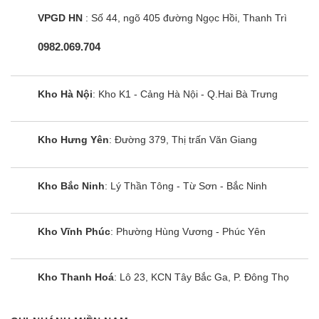
VPGD HN
: Số 44, ngõ 405 đường Ngọc Hồi, Thanh Trì
Công nghệ tiết kiệm điện trên máy lạnh
multi LG AMNQ24GTTA0
0982.069.704
Máy điều hoà multi LG AMNQ24GTTA0 được tích
hợp công nghệ Inverter.
Kho Hà Nội
: Kho K1 - Cảng Hà Nội - Q.Hai Bà Trưng
Điều chỉnh vòng quay máy nén để duy trì nhiệt độ
Kho Hưng Yên
: Đường 379, Thị trấn Văn Giang
ổn định cho căn phòng
Đồng thời hỗ trợ máy lạnh kiểm soát năng lượng
tiêu thụ để mang lại hiệu quả tiết kiệm điện
Kho Bắc Ninh
: Lý Thần Tông - Từ Sơn - Bắc Ninh
Giúp máy vận hành êm ái, với độ ồn khoảng 34 dB,
Kho Vĩnh Phúc
: Phường Hùng Vương - Phúc Yên
Hiệu suất sử dụng điện khoảng 0.72 kW/h.
Điều hòa LG AMNQ24GTTA0 1 chiều lọc bụi,
Kho Thanh Hoá
: Lô 23, KCN Tây Bắc Ga, P. Đông Thọ
kháng khuẩn hiệu quả
Điều hòa multi âm trần LG AMNQ24GTTA0 được