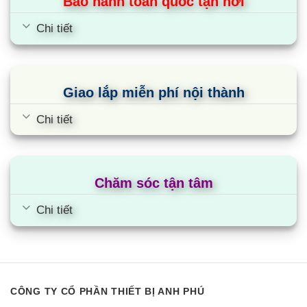
Bảo hành toàn quốc tận nơi
căn phòng của bạn sẽ được làm mát nhanh hơn.
Bên cạnh đó, cánh đảo gió có thể tự đông đảo gió
Chi tiết
mang đến luồng gió dễ chịu và vô cùng thoải mái.
Điều hòa multi LG AMNQ24GTTA0 được trang bị 1
Giao lắp miễn phí nội thành
cửa thổi gió 4 hướng: Trên / Dưới / Trái / Phải.
Chi tiết
Mang đến luồng không khí mát lạnh chỉ sau vài phút
kể từ khi bật máy điều hòa.
Cho bạn được tận hưởng cảm giác mát lạnh trong
căn phòng của mình.
Chăm sóc tận tâm
Điều hòa 24000 multi LG AMNQ24GTTA0
Chi tiết
làm lạnh nhanh và dễ chịu
Công nghệ làm lạnh nhanh Jet Cool nhanh chóng
đạt nhiệt độ làm lạnh cài đặt bằng cách tăng công
suất quạt “hạ” nhanh 5°C chỉ trong 3 phút, mang
CÔNG TY CỔ PHẦN THIẾT BỊ ANH PHÚ
lại không gian mát lành, dễ chịu tức thì.