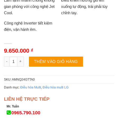
Làm lạnh nhanh chóng không
Điều khiển hướng gió lên
gian phòng với công nghệ Jet
xuống tự động, trái phải tùy
Cool.
chỉnh tay.
Công nghệ Inverter tiết kiệm
điện, vận hành êm.
9.650.000
₫
Điều hòa multi âm trần LG AMNQ24GTTA0 âm trần 1 chiều 240
THÊM VÀO GIỎ HÀNG
SKU:
AMNQ24GTTA0
Danh mục:
Điều hòa Multi
,
Điều hòa multi LG
LIÊN HỆ TRỰC TIẾP
Mr. Tuấn
0965.790.100