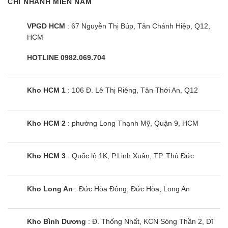
CHI NHÁNH MIỀN NAM
LG trang bị tấm lọc bụi.
VPGD HCM
: 67 Nguyễn Thị Búp, Tân Chánh Hiệp, Q12,
Có khả năng giữ lại các hạt bụi có kích thước lớn
HCM
hơn 10 nm trong không khí.
HOTLINE 0982.069.704
Ngoài ra, tấm vi lọc này còn rất dễ dàng tháo lắp và
vệ sinh.
Kho HCM 1
: 106 Đ. Lê Thị Riêng, Tân Thới An, Q12
Điều hòa multi treo tường LG AMNQ24GTTA0
được LG tích hợp công nghệ công nghệ Plasma
Kho HCM 2
: phường Long Thạnh Mỹ, Quận 9, HCM
Ion
Công nghệ này phát ra ion giúp loại bỏ các phần tử
Kho HCM 3
: Quốc lộ 1K, P.Linh Xuân, TP. Thủ Đức
gây hại.
khử trùng và trung hòa mùi một cách hiệu quả trong
Kho Long An
: Đức Hòa Đông, Đức Hòa, Long An
không khí
tăng cường độ ẩm hạn chế trình trạng khô da khi
sử dụng điều hòa.
Kho Bình Dương
: Đ. Thống Nhất, KCN Sóng Thần 2, Dĩ