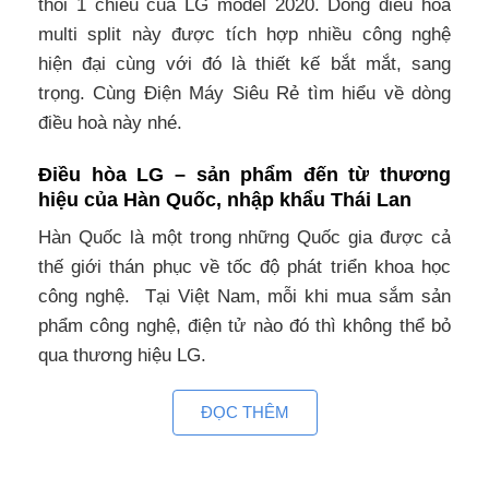
thổi 1 chiều của LG model 2020. Dòng điều hoà
multi split này được tích hợp nhiều công nghệ
hiện đại cùng với đó là thiết kế bắt mắt, sang
trọng. Cùng Điện Máy Siêu Rẻ tìm hiểu về dòng
điều hoà này nhé.
Điều hòa LG – sản phẩm đến từ thương
hiệu của Hàn Quốc, nhập khẩu Thái Lan
Hàn Quốc là một trong những Quốc gia được cả
thế giới thán phục về tốc độ phát triển khoa học
công nghệ. Tại Việt Nam, mỗi khi mua sắm sản
phẩm công nghệ, điện tử nào đó thì không thể bỏ
qua thương hiệu LG.
Điều hòa multi LG âm trần AMNQ24GTTA0 chính
ĐỌC THÊM
hãng được sản xuất tại Thái Lan -Đất nước quy tụ
rất nhiều nhà máy sản xuất của các hãng điều hòa