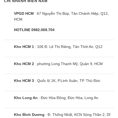
Có khả năng giữ lại các hạt bụi có kích thước lớn
CHI NHÁNH MIỀN NAM
hơn 10 nm trong không khí.
VPGD HCM
: 67 Nguyễn Thị Búp, Tân Chánh Hiệp, Q12,
Ngoài ra, tấm vi lọc này còn rất dễ dàng tháo lắp và
HCM
vệ sinh.
HOTLINE 0982.069.704
Điều hòa multi treo tường LG AMNQ18GTTA0
được LG tích hợp công nghệ công nghệ Plasma
Kho HCM 1
: 106 Đ. Lê Thị Riêng, Tân Thới An, Q12
Ion
Công nghệ này phát ra ion giúp loại bỏ các phần tử
Kho HCM 2
: phường Long Thạnh Mỹ, Quận 9, HCM
gây hại.
khử trùng và trung hòa mùi một cách hiệu quả trong
Kho HCM 3
: Quốc lộ 1K, P.Linh Xuân, TP. Thủ Đức
không khí
tăng cường độ ẩm hạn chế trình trạng khô da khi
sử dụng điều hòa.
Kho Long An
: Đức Hòa Đông, Đức Hòa, Long An
Điều khiển máy lạnh multi LG 18000btu
AMNQ18GTTA0 thông minh
Kho Bình Dương
: Đ. Thống Nhất, KCN Sóng Thần 2, Dĩ