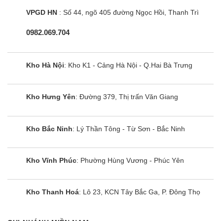
multi LG AMNQ18GTTA0
VPGD HN
: Số 44, ngõ 405 đường Ngọc Hồi, Thanh Trì
Máy điều hoà multi LG AMNQ18GTTA0 được tích
hợp công nghệ Inverter.
0982.069.704
Điều chỉnh vòng quay máy nén để duy trì nhiệt độ
Kho Hà Nội
: Kho K1 - Cảng Hà Nội - Q.Hai Bà Trưng
ổn định cho căn phòng
Đồng thời hỗ trợ máy lạnh kiểm soát năng lượng
tiêu thụ để mang lại hiệu quả tiết kiệm điện
Kho Hưng Yên
: Đường 379, Thị trấn Văn Giang
Giúp máy vận hành êm ái, với độ ồn khoảng 34 dB,
Kho Bắc Ninh
: Lý Thần Tông - Từ Sơn - Bắc Ninh
Hiệu suất sử dụng điện khoảng 0.72 kW/h.
Điều hòa LG AMNQ18GTTA0 1 chiều lọc bụi,
Kho Vĩnh Phúc
: Phường Hùng Vương - Phúc Yên
kháng khuẩn hiệu quả
Điều hòa multi âm trần LG AMNQ18GTTA0 được
Kho Thanh Hoá
: Lô 23, KCN Tây Bắc Ga, P. Đông Thọ
LG trang bị tấm lọc bụi.