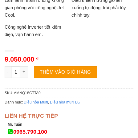
Làm lạnh nhanh chóng không
Điều khiển hướng gió lên
gian phòng với công nghệ Jet
xuống tự động, trái phải tùy
Cool.
chỉnh tay.
Công nghệ Inverter tiết kiệm
điện, vận hành êm.
9.050.000
₫
Điều hòa multi âm trần LG AMNQ18GTTA0 âm trần 1 chiều 180
THÊM VÀO GIỎ HÀNG
SKU:
AMNQ18GTTA0
Danh mục:
Điều hòa Multi
,
Điều hòa multi LG
LIÊN HỆ TRỰC TIẾP
Mr. Tuấn
0965.790.100