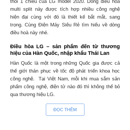
thổi 1 chiều của LG model 2020. Dòng điều hoà
multi split này được tích hợp nhiều công nghệ
hiện đại cùng với đó là thiết kế bắt mắt, sang
trọng. Cùng Điện Máy Siêu Rẻ tìm hiểu về dòng
điều hoà này nhé.
Điều hòa LG – sản phẩm đến từ thương
hiệu của Hàn Quốc, nhập khẩu Thái Lan
Hàn Quốc là một trong những Quốc gia được cả
thế giới thán phục về tốc độ phát triển khoa học
công nghệ. Tại Việt Nam, mỗi khi mua sắm sản
phẩm công nghệ, điện tử nào đó thì không thể bỏ
qua thương hiệu LG.
Điều hòa multi LG âm trần AMNQ18GTTA0 chính
ĐỌC THÊM
hãng được sản xuất tại Thái Lan -Đất nước quy tụ
rất nhiều nhà máy sản xuất của các hãng điều hòa