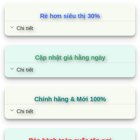
Công suất 18000btu, dàn lạnh điều hòa LG đáp
Rẻ hơn siêu thị 30%
ứng nhu cầu làm mát cho những căn phòng có
diện tích từ 20 – 30m² (từ 60 đến 80m³).
Chi tiết
Vì vậy, mang lại hiệu quả làm mát tối ưu nhất mà
không làm ảnh hưởng đến độ bền của máy lạnh
Cập nhật giá hằng ngày
khi hoạt động.
Chi tiết
Cơ chế thổi gió của Multi LG 1 chiều
AMNQ18GTTA0
Điều hòa multi LG này được trang bị Cơ chế thổi
Chính hãng & Mới 100%
gió lên xuống tự động để làm mát căn phòng
Chi tiết
Cánh đảo gió rộng, cùng quạt gió mạnh mẽ giúp
căn phòng của bạn sẽ được làm mát nhanh hơn.
Bên cạnh đó, cánh đảo gió có thể tự đông đảo gió