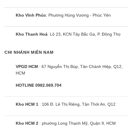
Là dòng gas được sử dụng rộng rãi trên các dòng
điều hoà cao cấp, một số ưu điểm của dòng gas
Kho Vĩnh Phúc
: Phường Hùng Vương - Phúc Yên
này phải kể đến như:
Có năng suất làm lạnh cao hơn gas R22 1,6 lần.
Kho Thanh Hoá
: Lô 23, KCN Tây Bắc Ga, P. Đông Thọ
Cho hơi lạnh sâu hơn, tiết kiệm điện năng
An toàn cho sức khoẻ người tiêu dùng
CHI NHÁNH MIỀN NAM
Không gây ô nhiễm môi trường
VPGD HCM
: 67 Nguyễn Thị Búp, Tân Chánh Hiệp, Q12,
HCM
Multi LG AMNC24GTTA0 vận hành êm ái,
tiết kiệm điện
HOTLINE 0982.069.704
Nhờ có công nghệ Inverter tiên tiến, mà điều
hoà AMNC24GTTA0 có thể tiết kiệm điện năng lên
Kho HCM 1
: 106 Đ. Lê Thị Riêng, Tân Thới An, Q12
đến 35% so với các dòng điều hoà thông thường.
Ưu điểm vượt trội của công nghệ này không chỉ
Kho HCM 2
: phường Long Thạnh Mỹ, Quận 9, HCM
tiết kiệm điện hiệu quả mà còn giúp cho điều