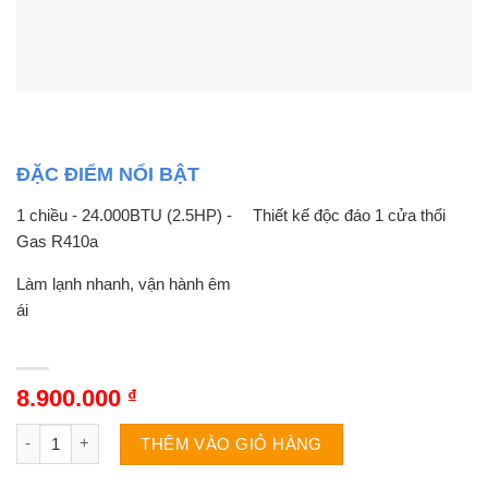
ĐẶC ĐIỂM NỔI BẬT
1 chiều - 24.000BTU (2.5HP) -
Thiết kế độc đáo 1 cửa thổi
Gas R410a
Làm lạnh nhanh, vận hành êm
ái
8.900.000
₫
Dàn lạnh âm trần điều hòa Multi LG AMNC24GTTA0 | 24000BTU 
THÊM VÀO GIỎ HÀNG