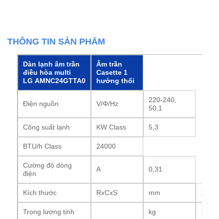
THÔNG TIN SẢN PHẨM
Dàn lạnh âm trần
Âm trần
điều hòa multi
Casette 1
LG AMNC24GTTA0
hướng thổi
220-240,
Điện nguồn
V/Φ/Hz
50,1
Công suất lạnh
KW Class
5,3
BTU/h Class
24000
Cường độ dòng
A
0,31
điện
Kích thước
RxCxS
mm
1180
Trọng lượng tịnh
kg
14,5