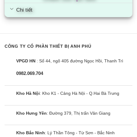
Khả năng làm lạnh mạnh mẽ
Chi tiết
Thổi gió theo 4 hướng
Điều hòa Multi LG AMNC24GTTA0 còn được trang
bị chế độ thổi gió theo 4 hướng mang giúp hơi
lạnh phân tán đều khắp không gian, hạn chế khả
CÔNG TY CỔ PHẦN THIẾT BỊ ANH PHÚ
năng thổi khí lạnh trực tiếp vào người, không gây
cảm giác khó chịu cho người dùng.
VPGD HN
: Số 44, ngõ 405 đường Ngọc Hồi, Thanh Trì
Công suất 24000BTU
0982.069.704
Cùng với đó là công suất làm lạnh tối đa của điều
hòa là 24000BTU nên sử dụng hiệu quả cho những
Kho Hà Nội
: Kho K1 - Cảng Hà Nội - Q.Hai Bà Trưng
căn phòng có diện tích 35m2 đến 40m2 như phòng
ngủ, phòng đọc sách ….. giúp bạn tận hưởng
Kho Hưng Yên
: Đường 379, Thị trấn Văn Giang
không gian mát lạnh và trọn vẹn nhất.
Sử dụng Gas lạnh R410A
Kho Bắc Ninh
: Lý Thần Tông - Từ Sơn - Bắc Ninh