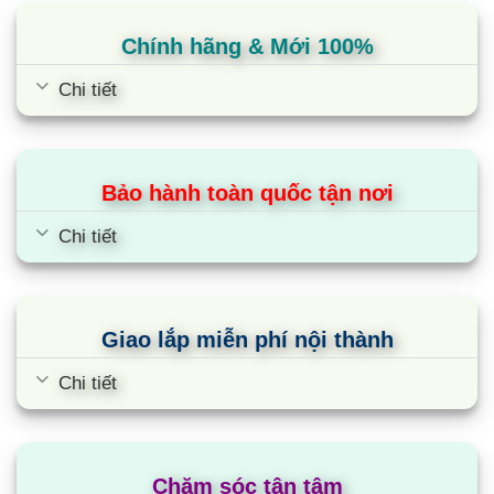
LG AMNC24GTTA0
Chính hãng & Mới 100%
Đầu tiên, gây ấn tượng với người dùng bởi thiết
kế tinh tế và hiện đại, điều hòa âm trần multi LG
Chi tiết
AMNC24GTTA0 phù hợp với mọi không gian nhờ
vỏ ngoài có màu trắng nhã nhặn tạo nên điểm
nhấn cho căn phòng.
Bảo hành toàn quốc tận nơi
Điểm độc đáo và để lại ấn tượng cho người tiêu
Chi tiết
dùng trên chiếc điều hoà LG AMNC24GTTA0 này
là chỉ có 1 cửa thổi.
Giao lắp miễn phí nội thành
Độ cao của dàn lạnh điều hòa multi âm trần
cassette chỉ là 132mm, mỏng hơn bất kể với hãng
Chi tiết
điều hòa nào khác đang có trên thị trường. Vì thế
đây là lựa chọn tuyệt vời với không gian trần thấp,
hẹp.
Chăm sóc tận tâm