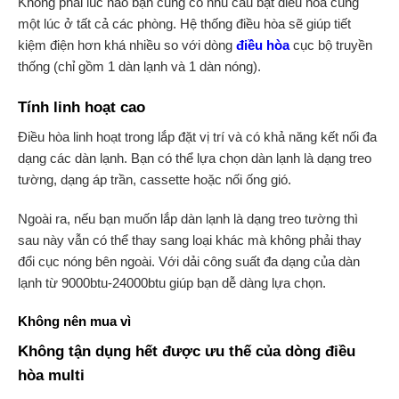
Không phải lúc nào bạn cũng có nhu cầu bật điều hòa cùng
một lúc ở tất cả các phòng. Hệ thống điều hòa sẽ giúp tiết
kiệm điện hơn khá nhiều so với dòng
điều hòa
cục bộ truyền
thống (chỉ gồm 1 dàn lạnh và 1 dàn nóng).
Tính linh hoạt cao
Điều hòa linh hoạt trong lắp đặt vị trí và có khả năng kết nối đa
dạng các dàn lạnh. Bạn có thể lựa chọn dàn lạnh là dạng treo
tường, dạng áp trần, cassette hoặc nối ống gió.
Ngoài ra, nếu bạn muốn lắp dàn lạnh là dạng treo tường thì
sau này vẫn có thể thay sang loại khác mà không phải thay
đổi cục nóng bên ngoài. Với dải công suất đa dạng của dàn
lạnh từ 9000btu-24000btu giúp bạn dễ dàng lựa chọn.
Không nên mua vì
Không tận dụng hết được ưu thế của dòng điều
hòa multi