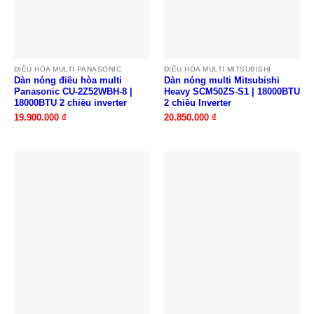
ĐIỀU HÒA MULTI PANASONIC
ĐIỀU HÒA MULTI MITSUBISHI
Dàn nóng điều hòa multi
Dàn nóng multi Mitsubishi
Panasonic CU-2Z52WBH-8 |
Heavy SCM50ZS-S1 | 18000BTU
18000BTU 2 chiều inverter
2 chiều Inverter
19.900.000
₫
20.850.000
₫