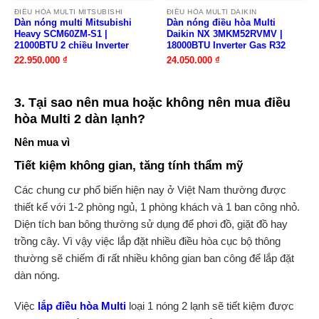
ĐIỀU HÒA MULTI MITSUBISHI
ĐIỀU HÒA MULTI DAIKIN
Dàn nóng multi Mitsubishi
Dàn nóng điều hòa Multi
Heavy SCM60ZM-S1 |
Daikin NX 3MKM52RVMV |
21000BTU 2 chiều Inverter
18000BTU Inverter Gas R32
22.950.000
₫
24.050.000
₫
3. Tại sao nên mua hoặc không nên mua điều
hòa Multi 2 dàn lạnh?
Nên mua vì
Tiết kiệm không gian, tăng tính thẩm mỹ
Các chung cư phổ biến hiện nay ở Việt Nam thường được
thiết kế với 1-2 phòng ngủ, 1 phòng khách và 1 ban công nhỏ.
Diện tích ban bông thường sử dụng để phơi đồ, giặt đồ hay
trồng cây. Vì vậy việc lắp đặt nhiều điều hòa cục bộ thông
thường sẽ chiếm đi rất nhiều không gian ban công để lắp đặt
dàn nóng.
Việc
lắp điều hòa Multi
loại 1 nóng 2 lạnh sẽ tiết kiệm được