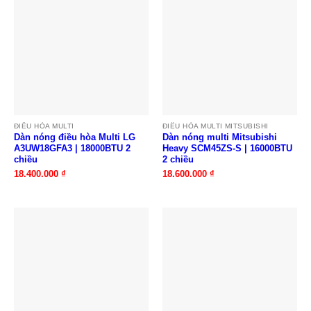
ĐIỀU HÒA MULTI
ĐIỀU HÒA MULTI MITSUBISHI
Dàn nóng điều hòa Multi LG
Dàn nóng multi Mitsubishi
A3UW18GFA3 | 18000BTU 2
Heavy SCM45ZS-S | 16000BTU
chiều
2 chiều
18.400.000
₫
18.600.000
₫