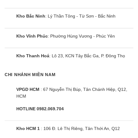
Tùy theo điều kiện phòng, hướng gió được điều
khiển độc lập 4 hướng bởi hệ thống điều khiển
Kho Bắc Ninh
: Lý Thần Tông - Từ Sơn - Bắc Ninh
cánh đảo gió riêng biệt trên điều hòa Mitsubishi
FDT50VG/SRC50ZSX-S.
Kho Vĩnh Phúc
: Phường Hùng Vương - Phúc Yên
Các tiện ích và tính năng nổi bật
Chế độ hẹn giờ ngủ tiện lợi
Kho Thanh Hoá
: Lô 23, KCN Tây Bắc Ga, P. Đông Thọ
Điều hòa Mitsubishi Heavy cho phép người dùng
cài đặt khoảng thời gian từ lúc mở đến lúc tắt.
CHI NHÁNH MIỀN NAM
Khoảng thời gian điều chỉnh được từ 30 đến 240
phút (mỗi bước chỉnh 10 phút).
VPGD HCM
: 67 Nguyễn Thị Búp, Tân Chánh Hiệp, Q12,
HCM
Lắp đặt dễ dàng hơn với bơm nước xả 850mm
HOTLINE 0982.069.704
Bơm thoát nước xả được lắp sẵn với độ nâng
850mm tính từ bề mặt trần, cho phép bố trí hệ
Kho HCM 1
: 106 Đ. Lê Thị Riêng, Tân Thới An, Q12
thống ống xả dễ dàng hơn. Tùy vào vị trí lắp đặt,