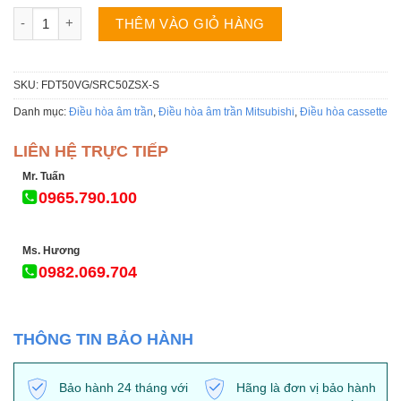
Điều hòa âm trần Mitsubishi 18000BTU FDT50VG/SRC50ZSX-S in
THÊM VÀO GIỎ HÀNG
SKU:
FDT50VG/SRC50ZSX-S
Danh mục:
Điều hòa âm trần
,
Điều hòa âm trần Mitsubishi
,
Điều hòa cassette
LIÊN HỆ TRỰC TIẾP
Mr. Tuấn
0965.790.100
Ms. Hương
0982.069.704
THÔNG TIN BẢO HÀNH
Bảo hành 24 tháng với
Hãng là đơn vị bảo hành