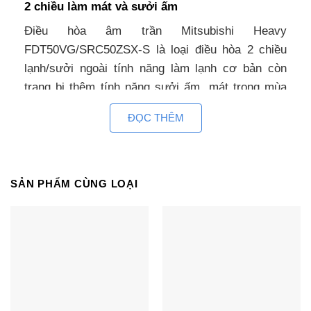
2 chiều làm mát và sưởi ấm
Điều hòa âm trần Mitsubishi Heavy
FDT50VG/SRC50ZSX-S là loại điều hòa 2 chiều
lạnh/sưởi ngoài tính năng làm lạnh cơ bản còn
trang bị thêm tính năng sưởi ấm, mát trong mùa
hè và sưởi ấm trong mùa đông. Đây là lựa chọn lý
ĐỌC THÊM
tưởng để lắp đặt cho nhu cầu sử dụng đa dạng,
giúp chống lại sự khắc nghiệt của thời tiết ở Việt
Nam.
SẢN PHẨM CÙNG LOẠI
Công suất 18000BTU dùng cho phòng 20~30m2
Với công suất 18000btu, điều hòa âm trần
cassette FDT50VG/SRC50ZSX-S sẽ phù hợp với
những công trình có không gian rộng 20~30m2
như phòng họp, hội trường, văn phòng làm việc….
Nếu phòng có diện tích lớn hơn hoặc có khả năng