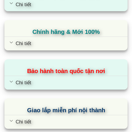
Chi tiết
kế linh hoạt đã được cải tiến cho chiều dài đường
ống đến 100m.
Cảm biến chuyển động
Chính hãng & Mới 100%
Cảm biến chuyển động được trang bị ở góc panel
Chi tiết
và phát hiện sự có mặt/vắng mặt và hoạt động
của con người trong phòng để cải thiện sự thoải
mái và tiết kiệm năng lượng của thiết bị.
Bảo hành toàn quốc tận nơi
Tính đến thời điểm hiện tại, công nghệ này chỉ có
Chi tiết
ở điều hòa âm trần Mitsubishi và Daikin.
Khả năng làm mát/sưởi ấm của FDT50VG/SRC50ZSX-
S
Giao lắp miễn phí nội thành
Tối ưu công suất sưởi ấm mạnh mẽ
Chi tiết
Nhờ sự tối ưu hóa sự điều khiển môi chất lạnh