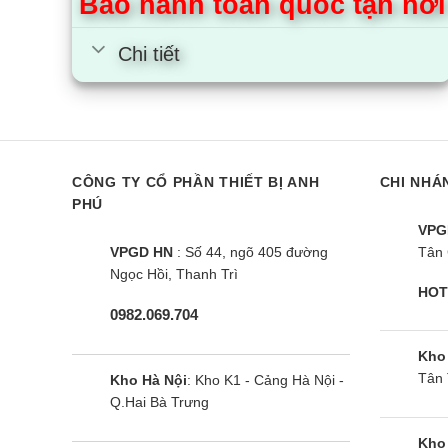
Bảo hành toàn quốc tận nơi
Chi tiết
CÔNG TY CỔ PHẦN THIẾT BỊ ANH
CHI NHÁ
PHÚ
VPG
VPGD HN
: Số 44, ngõ 405 đường
Tân 
Ngọc Hồi, Thanh Trì
HOT
0982.069.704
Kho
Tân 
Kho Hà Nội
: Kho K1 - Cảng Hà Nội -
Q.Hai Bà Trưng
Kho