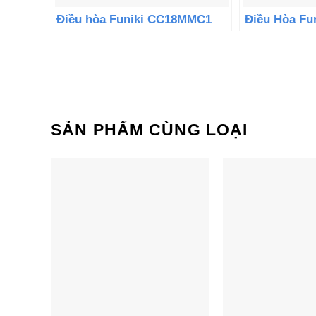
Điều hòa Funiki CC18MMC1
Điều Hòa F
âm trần 18000BTU 1 chiều
âm trần 500
SẢN PHẨM CÙNG LOẠI