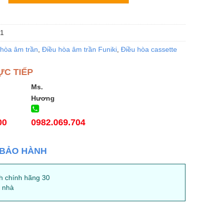
1
 hòa âm trần
,
Điều hòa âm trần Funiki
,
Điều hòa cassette
ỰC TIẾP
Ms.
Hương
00
0982.069.704
 BẢO HÀNH
h chính hãng 30
i nhà