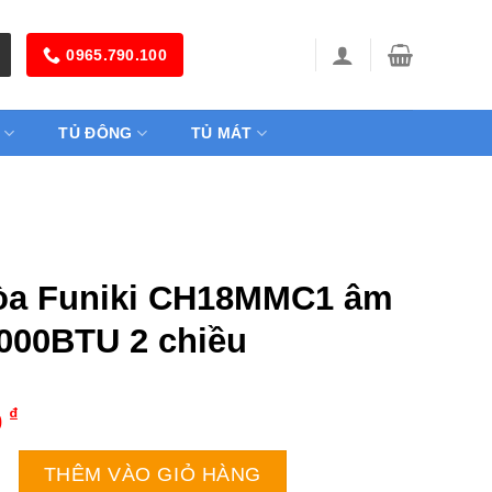
0965.790.100
TỦ ĐÔNG
TỦ MÁT
òa Funiki CH18MMC1 âm
8000BTU 2 chiều
₫
0
iki CH18MMC1 âm trần 18000BTU 2 chiều số lượng
THÊM VÀO GIỎ HÀNG