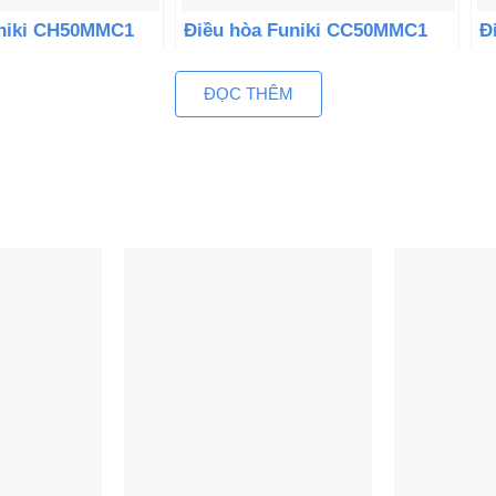
uniki CH50MMC1
Điều hòa Funiki CC50MMC1
Đ
00BTU 2 chiều
âm trần 50000BTU 1 chiều
â
ĐỌC THÊM