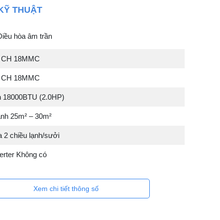
KỸ THUẬT
Điều hòa âm trần
hà CH 18MMC
ời CH 18MMC
h 18000BTU (2.0HP)
ạnh 25m² – 30m²
 2 chiều lạnh/sưởi
erter Không có
Xem chi tiết thông số