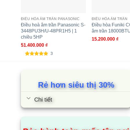
ĐIỀU HÒA ÂM TRẦN PANASONIC
ĐIỀU HÒA ÂM TRẦN
Điều hoà âm trần Panasonic S-
Điều hòa Funiki
3448PU3H/U-48PR1H5 | 1
âm trần 18000BTU
chiều 5HP
15.200.000
₫
51.400.000
₫
3
5.00
3
trên 5
dựa trên
đánh giá
Rẻ hơn siêu thị 30%
Chi tiết