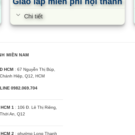
Giao lắp miễn phí nội thành
Chi tiết
NH MIỀN NAM
D HCM
: 67 Nguyễn Thị Búp,
Chánh Hiệp, Q12, HCM
LINE 0982.069.704
 HCM 1
: 106 Đ. Lê Thị Riêng,
Thới An, Q12
 HCM 2
: phường Long Thạnh