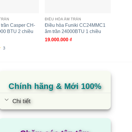
 TRẦN
ĐIỀU HÒA ÂM TRẦN
ĐIỀU H
 trần Casper CH-
Điều hòa Funiki CC24MMC1
Điều h
000 BTU 2 chiều
âm trần 24000BTU 1 chiều
3448PU
chiều I
19.000.000
₫
43.600
3
5.00
2
t
dựa t
đánh 
Chính hãng & Mới 100%
Chi tiết