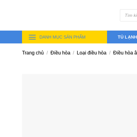
Skip
Tìm
to
kiếm
sản
content
phẩm
DANH MỤC SẢN PHẨM
TỦ LẠN
Trang chủ
/
Điều hòa
/
Loại điều hòa
/
Điều hòa â