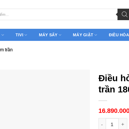
H
TIVI
MÁY SẤY
MÁY GIẶT
ĐIỀU HÒA
m trần
Điều h
trần 1
16.890.00
Điều hòa Fun