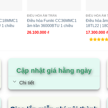
ĐIỀU HÒA ÂM TRẦN
ĐIỀU HÒA ÂM
 CC18MMC1
Điều hòa Funiki CC36MMC1
Điều hòa âm
 1 chiều
âm trần 36000BTU 1 chiều
18TL22 | 18
26.100.000
₫
17.300.000
₫
5.00
3
trên 5
dựa trên
đánh giá
Cập nhật giá hằng ngày
Chi tiết