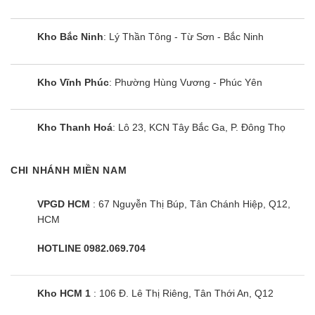
khí trong phòng luôn trong sạch, bảo vệ sức khỏe
cho gia đình bạn.
Kho Bắc Ninh
: Lý Thần Tông - Từ Sơn - Bắc Ninh
Điều hòa âm trần FDT50CNV-S5/FDC50CNV-S5
bền bỉ với thời gian
Kho Vĩnh Phúc
: Phường Hùng Vương - Phúc Yên
Điều hòa Miitsubishi 18000BTU 1 chiều này sử
dụng dàn đồng nguyên chất 100%, kết hợp
Kho Thanh Hoá
: Lô 23, KCN Tây Bắc Ga, P. Đông Thọ
với cánh tản nhiệt của dàn nóng FDC50CNV-S5
trao đổi nhiệt được xử lý chống mòn. Vì thế không
CHI NHÁNH MIỀN NAM
chỉ tăng hiệu suất làm lạnh mà còn giúp gia tăng
tuổi thọ cho sản phẩm.
VPGD HCM
: 67 Nguyễn Thị Búp, Tân Chánh Hiệp, Q12,
HCM
Dễ dàng lắp đặt và bảo dưỡng
HOTLINE 0982.069.704
Lắp đặt điều hòa âm trần Mitsubishi Heavy thực
sự dễ dàng do trọng lượng máy nhẹ, không cần
Kho HCM 1
: 106 Đ. Lê Thị Riêng, Tân Thới An, Q12
sử dụng thiết bị nâng khi lắp đặt.