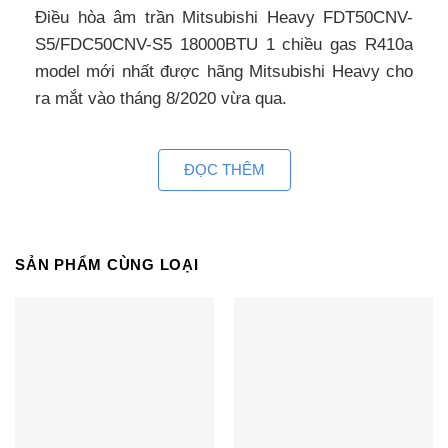
Điều hòa âm trần Mitsubishi Heavy FDT50CNV-
S5/FDC50CNV-S5 18000BTU 1 chiều gas R410a
model mới nhất được hãng Mitsubishi Heavy cho
ra mắt vào tháng 8/2020 vừa qua.
Thương hiệu Nhật Bản, nhập khẩu Thái Lan
ĐỌC THÊM
Điều hòa Mitsubishi Heavy – Thương hiệu điều
hòa Nhật Bản cái nôi sản sinh ra các tên tuổi điện
tử, điện lạnh hàng đầu thế giới: Daikin, Panasonic,
Sharp, Toshiba… luôn đi đầu thế giới về công
SẢN PHẨM CÙNG LOẠI
nghệ, tiết kiệm năng lượng, an toàn và thân thiện.
Điều hòa cassette âm trần Mitsubishi
Heavy 18000BTU FDT50CNV-S5 được sản xuất
tại Thái Lan. Đây cũng là nơi quy tụ sản xuất cảu
nhiều tên tuổi lớn khác: Daikin, LG,…với dây