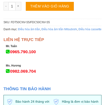
Điều hòa âm trần Mitsubishi FDT50CNV-S5 18000BTU số lượng
THÊM VÀO GIỎ HÀNG
SKU:
FDT50CNV-S5/FDC50CNV-S5
Danh mục:
Điều hòa âm trần
,
Điều hòa âm trần Mitsubishi
,
Điều hòa cassette
LIÊN HỆ TRỰC TIẾP
Mr. Tuấn
0965.790.100
Ms. Hương
0982.069.704
THÔNG TIN BẢO HÀNH
Bảo hành 24 tháng với
Hãng là đơn vị bảo hành