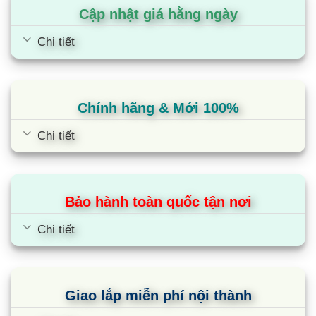
Inverter
Cập nhật giá hằng ngày
Chi tiết
Chính hãng & Mới 100%
Chi tiết
Bảo hành toàn quốc tận nơi
Điều hòa Sumikura APC/APO-
Chi tiết
360/8W-A âm trần 36000BTU 1 chiều
Giao lắp miễn phí nội thành