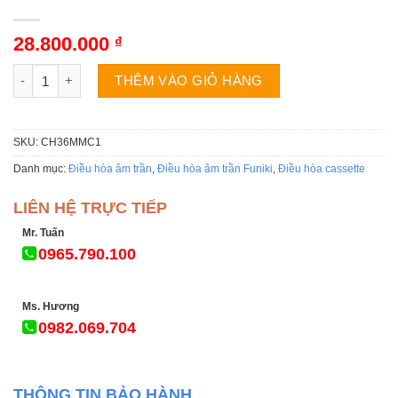
28.800.000
₫
Điều hòa Funiki CH36MMC1 âm trần 36000BTU 2 chiều số lượn
THÊM VÀO GIỎ HÀNG
SKU:
CH36MMC1
Danh mục:
Điều hòa âm trần
,
Điều hòa âm trần Funiki
,
Điều hòa cassette
LIÊN HỆ TRỰC TIẾP
Mr. Tuấn
0965.790.100
Ms. Hương
0982.069.704
THÔNG TIN BẢO HÀNH