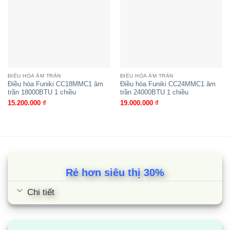
Điều Hòa Âm Trần Gree GU100T/A-
K/GUL100W/A-M 36000Btu 1 Chiều
ĐIỀU HÒA ÂM TRẦN
ĐIỀU HÒA ÂM TRẦN
Điều hòa Funiki CC18MMC1 âm
Điều hòa Funiki CC24MMC1 âm
trần 18000BTU 1 chiều
trần 24000BTU 1 chiều
15.200.000
₫
19.000.000
₫
Rẻ hơn siêu thị 30%
Chi tiết
Điều hòa âm trần Nagakawa NIT-
A36R2M16 | 36000BTU 2 chiều