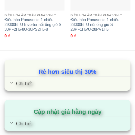
ĐIỀU HÒA ÂM TRẦN PANASONIC
ĐIỀU HÒA ÂM TRẦN PANASONIC
Điều hòa Panasonic 1 chiều
Điều hòa Panasonic 1 chiều
29000BTU Inverter nối ống gió S-
28000BTU nối ống gió S-
30PF2H5-8U-30PS2H5-8
28PF1H5/U-28PV1H5
0
₫
0
₫
Rẻ hơn siêu thị 30%
Chi tiết
Mitsubishi Heavy 2 chiều 34000BTU
nối ống gió Inverter
FDUM100VF2/FDC100VNP
Cập nhật giá hằng ngày
Chi tiết