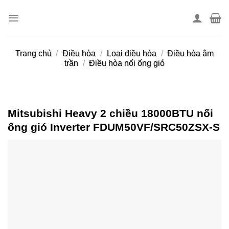
Skip
to
content
Trang chủ
/
Điều hòa
/
Loại điều hòa
/
Điều hòa âm
trần
/
Điều hòa nối ống gió
Mitsubishi Heavy 2 chiều 18000BTU nối
ống gió Inverter FDUM50VF/SRC50ZSX-S