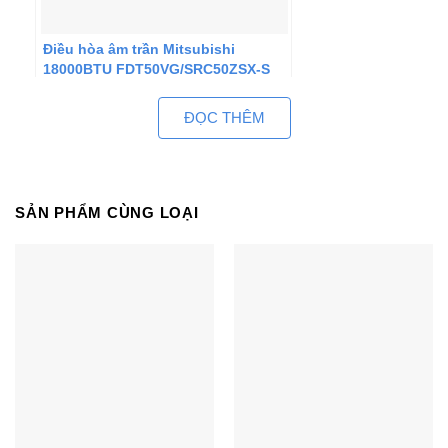
Điều hòa âm trần Mitsubishi
18000BTU FDT50VG/SRC50ZSX-S
inverter 2 chiều
ĐỌC THÊM
SẢN PHẨM CÙNG LOẠI
Mitsubishi Heavy 1 chiều 18000BTU
nối ống gió FDUM50CNV-
S5/FDC50CNV-S5