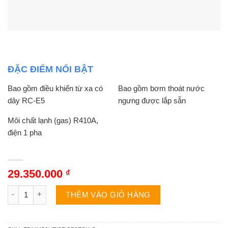
ĐẶC ĐIỂM NỔI BẬT
Bao gồm điều khiển từ xa có
Bao gồm bơm thoát nước
dây RC-E5
ngưng được lắp sẵn
Môi chất lạnh (gas) R410A,
điện 1 pha
29.350.000
₫
Mitsubishi Heavy 2 chiều 18000BTU nối ống gió Inverter FDU
THÊM VÀO GIỎ HÀNG