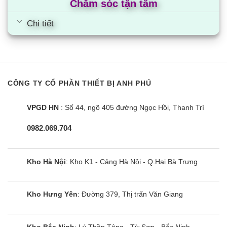
Chăm sóc tận tâm
Chi tiết
CÔNG TY CỔ PHẦN THIẾT BỊ ANH PHÚ
VPGD HN
: Số 44, ngõ 405 đường Ngọc Hồi, Thanh Trì
0982.069.704
Kho Hà Nội
: Kho K1 - Cảng Hà Nội - Q.Hai Bà Trưng
Kho Hưng Yên
: Đường 379, Thị trấn Văn Giang
Kho Bắc Ninh
: Lý Thần Tông - Từ Sơn - Bắc Ninh