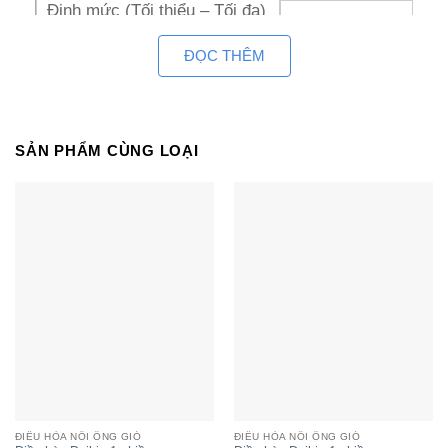
Định mức (Tối thiểu – Tối đa)
3.520 Kw
ĐỌC THÊM
Điện năng tiêu thụ danh định
1420 W
Dòng hoạt động danh định
6.35 A
EER
2.48 W/W
SẢN PHẨM CÙNG LOẠI
220-
Điện nguồn
240/~/50 V/Ph/Hz
Lưu lượng gió
410/370/280 cfm
(Cao/Trung bình/Thấp)
Áp suất tĩnh
10/08/2005 Pa
(Cao/Trung bình/Thấp)
Dàn
Độ ồn (Cao/Trung
36/33/27 dBA
lạnh
bình/thấp)
Kích thước (Cao x
26.1 x 90.5 x
Rộng x Dày
41.1 cm
ĐIỀU HÒA NỐI ỐNG GIÓ
ĐIỀU HÒA NỐI ỐNG GIÓ