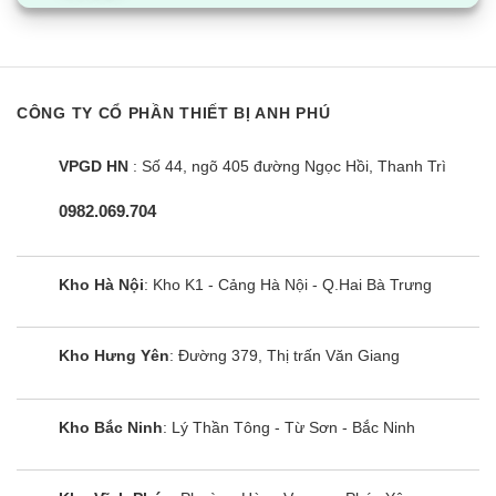
– Dàn nóng RNV35BV1V sử dụng quạt hút gió
rộng, cánh quạt phản lực học được thiết kế hoàn
toàn để đẩy không khí với bề mặt cánh lớn, cung
CÔNG TY CỔ PHẦN THIẾT BỊ ANH PHÚ
cấp lưu lượng gió cao và hoạt động yên tĩnh.
VPGD HN
: Số 44, ngõ 405 đường Ngọc Hồi, Thanh Trì
Khả năng làm lạnh của Daikin
FDBRN35DXV1V/RNV35BV1V
0982.069.704
Hệ thống thoát nước bảo vệ kép
Điều hòa nối ống gió
Kho Hà Nội
: Kho K1 - Cảng Hà Nội - Q.Hai Bà Trưng
FDBRN35DXV1V/RNV35BV1V được trang bị hệ
thống thoát nước bảo vệ kép bao gồm:
Kho Hưng Yên
: Đường 379, Thị trấn Văn Giang
Máng nước xả chính: được thiết kế với vật liệu
cách nhiệt cao và được đúc nghiêng hỗ trợ cho
Kho Bắc Ninh
: Lý Thần Tông - Từ Sơn - Bắc Ninh
nước thoát tốt hơn.
Máng xả thứ cấp: được tích hợp vào bộ tiêu chuẩn