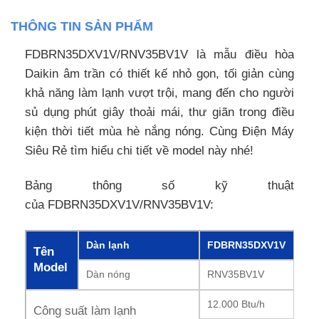
THÔNG TIN SẢN PHẨM
FDBRN35DXV1V/RNV35BV1V là mẫu điều hòa
Daikin âm trần có thiết kế nhỏ gọn, tối giản cùng
khả năng làm lạnh vượt trội, mang đến cho người
sủ dụng phút giây thoải mái, thư giãn trong điều
kiện thời tiết mùa hè nắng nóng. Cùng Điện Máy
Siêu Rẻ tìm hiểu chi tiết về model này nhé!
Bảng thông số kỹ thuật
của FDBRN35DXV1V/RNV35BV1V:
Dàn lạnh
FDBRN35DXV1V
Tên
Model
Dàn nóng
RNV35BV1V
12.000 Btu/h
Công suất làm lạnh