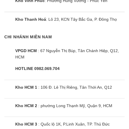
Kho Vĩnh Phúc
: Phường Hùng Vương - Phúc Yên
cung cấp thêm sự bảo vệ để tránh rò rỉ nước ở điều
hòa.
Kho Thanh Hoá
: Lô 23, KCN Tây Bắc Ga, P. Đông Thọ
Cảm biến nhiệt độ kép trên FDBRN35DXV1V
Cả dàn lạnh và bộ điều khiển từ xa có dây (Tùy
CHI NHÁNH MIỀN NAM
chọn) của điều hòa
Daikin FDBRN35DXV1V/RNV35BV1V đều có bộ
VPGD HCM
: 67 Nguyễn Thị Búp, Tân Chánh Hiệp, Q12,
cảm biến nhiệt độ, được thiết lập tại các dàn lạnh
HCM
hoặc gần khu vực điều khiển từ xa có dây để nâng
HOTLINE 0982.069.704
cao hơn nữa mức độ thoải mái. Tính năng này
phải được thiết lập trong quá trình vận hành bởi
các kỹ thuật viên.
Kho HCM 1
: 106 Đ. Lê Thị Riêng, Tân Thới An, Q12
Hiệu suất làm lạnh cao với môi chất làm lạnh R410A
Kho HCM 2
: phường Long Thạnh Mỹ, Quận 9, HCM
Điều hòa âm trần nối ống gió Đaikin
FDBRN35DXV1V sử dụng môi chất làm lạnh
R410A, đây là loại gas mới với cấu tạo phức tạp
Kho HCM 3
: Quốc lộ 1K, P.Linh Xuân, TP. Thủ Đức