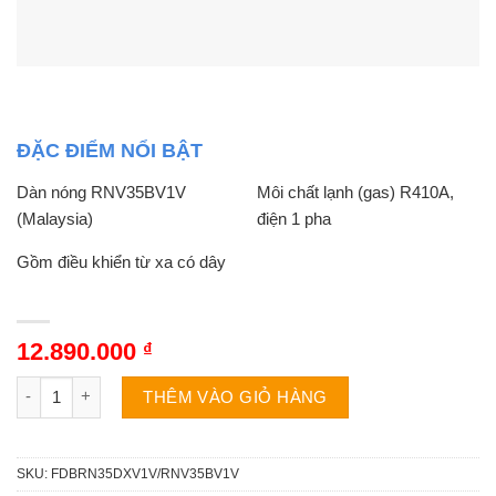
ĐẶC ĐIỂM NỔI BẬT
Dàn nóng RNV35BV1V
Môi chất lạnh (gas) R410A,
(Malaysia)
điện 1 pha
Gồm điều khiển từ xa có dây
12.890.000
₫
Điều hòa Daikin 1 chiều 12000BTU nối ống gió FDBRN35DXV1
THÊM VÀO GIỎ HÀNG
SKU:
FDBRN35DXV1V/RNV35BV1V