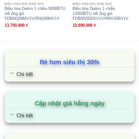
ĐIỀU HÒA NỐI ỐNG GIÓ
ĐIỀU HÒA NỐI ỐNG GIÓ
Điều hòa Daikin 1 chiều 9000BTU
Điều hòa Daikin 1 chiều
nối ống gió
12000BTU nối ống gió
FDBNQ09MV1V/RNQ09MV1V
FDBRN35DXV1V/RNV35BV1V
13.750.000
₫
12.890.000
₫
Rẻ hơn siêu thị 30%
Chi tiết
Điều hòa âm trần Daikin
FCNQ26MV1/RNQ26MY1 26000Btu 1
chiều 3 pha
Cập nhật giá hằng ngày
Chi tiết