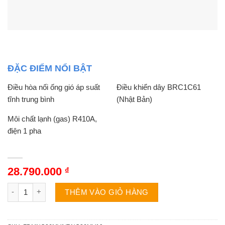
ĐẶC ĐIỂM NỔI BẬT
Điều hòa nối ống gió áp suất
Điều khiển dây BRC1C61
tĩnh trung bình
(Nhật Bản)
Môi chất lạnh (gas) R410A,
điện 1 pha
28.790.000
₫
Điều hòa Daikin 1 chiều 26000BTU nối ống gió FDMNQ26MV1
THÊM VÀO GIỎ HÀNG