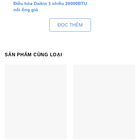
Điều hòa Daikin 1 chiều 26000BTU
nối ống gió
FDMNQ26MV1/RNQ26MY1
ĐỌC THÊM
SẢN PHẨM CÙNG LOẠI
Điều hòa Daikin 1 chiều 26000BTU
nối ống gió
FDBNQ26MV1/RNQ26MY1