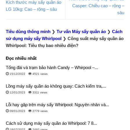
Kích thước máy sấy quần áo
Casper: Chiều cao – rộng –
LG 10kg: Cao – rộng – sâu
sâu
Tiêu dùng thông minh
❯
Tư vấn Máy sấy quần áo
❯
Cách
sử dụng máy sấy Whirlpool
❯
Công suất máy sấy quần áo
Whirlpool: Tiêu thụ bao nhiêu điện?
Đọc nhiều nhất
Tổng đài và trạm bảo hành Candy – Whirpool –...
15/12/2022
4521 views
Lồng máy sấy quần áo không quay: Cách kiểm tra,...
12/01/2023
3311 views
Lỗi hay gặp trên máy sấy Whirlpool: Nguyên nhân và...
09/01/2023
2779 views
Cách sử dụng máy sấy quần áo Whirlpool: 7 8...
18/07/2022
2492 views