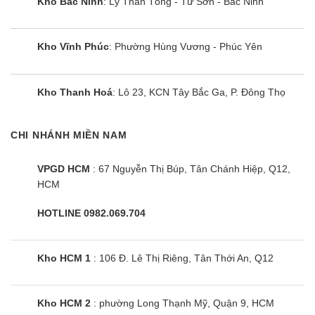
Kho Bắc Ninh
: Lý Thần Tông - Từ Sơn - Bắc Ninh
Kho Vĩnh Phúc
: Phường Hùng Vương - Phúc Yên
Kho Thanh Hoá
: Lô 23, KCN Tây Bắc Ga, P. Đông Thọ
CHI NHÁNH MIỀN NAM
VPGD HCM
: 67 Nguyễn Thị Búp, Tân Chánh Hiệp, Q12,
HCM
HOTLINE 0982.069.704
Kho HCM 1
: 106 Đ. Lê Thị Riêng, Tân Thới An, Q12
Kho HCM 2
: phường Long Thạnh Mỹ, Quận 9, HCM