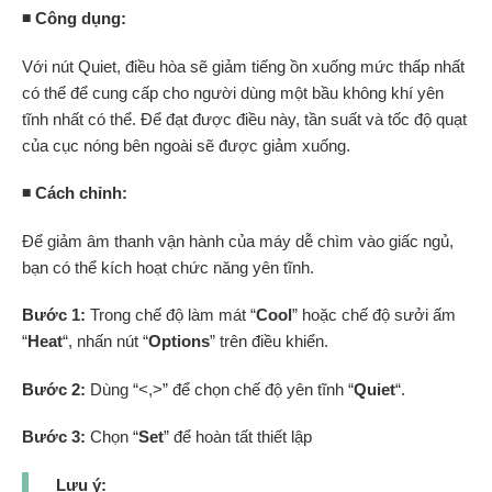
◾ Công dụng:
Với nút Quiet, điều hòa sẽ giảm tiếng ồn xuống mức thấp nhất
có thể để cung cấp cho người dùng một bầu không khí yên
tĩnh nhất có thể. Để đạt được điều này, tần suất và tốc độ quạt
của cục nóng bên ngoài sẽ được giảm xuống.
◾ Cách chỉnh:
Để giảm âm thanh vận hành của máy dễ chìm vào giấc ngủ,
bạn có thể kích hoạt chức năng yên tĩnh.
Bước 1:
Trong chế độ làm mát “
Cool
” hoặc chế độ sưởi ấm
“
Heat
“, nhấn nút “
Options
” trên điều khiển.
Bước 2:
Dùng “<,>” để chọn chế độ yên tĩnh “
Quiet
“.
Bước 3:
Chọn “
Set
” để hoàn tất thiết lập
Lưu ý: