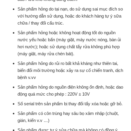
Sản phẩm hỏng do tại nạn, do sử dụng sai mục đích so
với hướng dẫn sử dụng, hoặc do khách hàng tự ý sữa
chữa / thay đổi cấu trúc.
Sản phẩm hỏng hoặc không hoạt động tốt do nguồn
nước yếu hoặc bẩn (máy giặt, máy nước nóng, bàn ủi
hơi nước); hoặc sử dụng chất tẩy rửa không phù hợp
(máy giặt, máy rửa chén bát).
Sản phẩm hỏng do rủi ro bất khả kháng như thiên tai,
biến đổi môi trường hoặc xảy ra sự cố chiến tranh, dịch
bệnh v.vv
Sản phẩm hỏng do nguồn điện không ổn định, hoặc dao
động quá mức cho phép : 220V ± 10V
Số serial trên sản phẩm bị thay đổi tẩy xóa hoặc gỡ bỏ.
Sản phẩm có côn trùng hay sâu bọ xâm nhập (chuột,
gián, kiến v.v …)
Sản phẩm được tự ý sửa chữa mà không có đồng ý