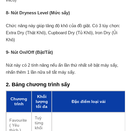
8- Nút Dryness Level (Mức sấy)
Chức năng này giúp tăng độ khô của đồ giặt. Có 3 tùy chọn:
Extra Dry (Thật Khô), Cupboard Dry (Tủ Khô), Iron Dry (Ủi
Khô)
9- Nút On//Off (Bật/Tắt)
Nút này có 2 tính năng nếu ấn lần thứ nhất sẽ bật máy sấy,
nhấn thêm 1 lần nữa sẽ tắt máy sấy.
2. Bảng chương trình sấy
Khối
Chương
lượng
Đặc điểm loại vải
trình
tối đa
Tuỳ
Favourite
từng
( Yêu
khối
thích )