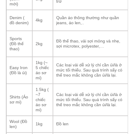
trữ
mới)
Denim (
Quần áo thông thường như quần
4kg
đồ denim)
jeans, áo len,..
Sports
Đồ thể thao, vải sợi mỏng và nhẹ,
(Đồ thể
2kg
sợi microtex, polyester,…
thao)
1kg (~
Các loại vải dễ xử lý chỉ cần ủi/là ở
Easy Iron
5 chiếc
mức tối thiểu. Sau quá trình sấy có
(Đồ là ủi)
áo sơ
thể treo mắc không cần ủi/là lại.
mi)
1.5kg (
~7
Các loại vải dễ xử lý chỉ cần ủi/là ở
Shirts (Áo
chiếc
mức tối thiểu. Sau quá trình sấy có
sơ mi)
áo sơ
thể treo mắc không cần ủi/là lại.
mi)
Wool (Đồ
1kg
Đồ len
len)