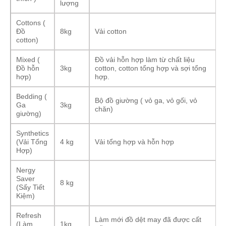
lượng
Cottons (
Đồ
8kg
Vải cotton
cotton)
Mixed (
Đồ vải hỗn hợp làm từ chất liệu
Đồ hỗn
3kg
cotton, cotton tổng hợp và sợi tổng
hợp)
hợp.
Bedding (
Bộ đồ giường ( vỏ ga, vỏ gối, vỏ
Ga
3kg
chăn)
giường)
Synthetics
(Vải Tổng
4 kg
Vải tổng hợp và hỗn hợp
Hợp)
Nergy
Saver
8 kg
(Sấy Tiết
Kiệm)
Refresh
Làm mới đồ dệt may đã được cất
(Làm
1kg