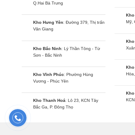
Q.Hai Bà Trưng
Xây
Kho
Hao
Mỹ, 
Kho Hưng Yên
: Đường 379, Thị trấn
Văn Giang
Nhâ
Kho
Chính vì
Xuân
Kho Bắc Ninh
: Lý Thần Tông - Từ
với các 
Sơn - Bắc Ninh
Kho
1.3. C
Hòa,
Kho Vĩnh Phúc
: Phường Hùng
Vương - Phúc Yên
Toàn bộ
Chúng tô
Kho
KCN 
Kho Thanh Hoá
: Lô 23, KCN Tây
Bắc Ga, P. Đông Thọ
Mọi
Đảm