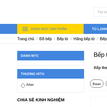
Skip
Tìm
to
kiếm
sản
content
phẩm
DANH MỤC SẢN PHẨM
TỦ LẠN
Trang chủ
/
Đồ bếp
/
Bếp từ
/
Hãng bếp từ
/
Bếp 
Bếp 
DANH M?C
Xếp th
THUONG HI?U
Bauer
Arber
CHIA SẺ KINH NGHIỆM