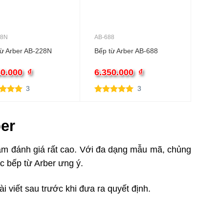
28N
AB-688
từ Arber AB-228N
Bếp từ Arber AB-688
50.000
₫
6.350.000
₫
3
3
trên 5
5.00
3
trên 5
trên
dựa trên
 giá
đánh giá
er
Nam đánh giá rất cao. Với đa dạng mẫu mã, chủng
c bếp từ Arber ưng ý.
i viết sau trước khi đưa ra quyết định.