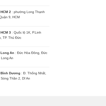
 dựng showroom.
 HCM 2
: phường Long Thạnh
 mòn sản phẩm trưng bày.
Quận 9, HCM
n sự đứng quầy.
 HCM 3
: Quốc lộ 1K, P.Linh
 thế, chúng tôi có thể đưa các sản phẩm
bếp điện
tới 
, TP. Thủ Đức
siêu thị điện máy bên ngoài.
 Long An
: Đức Hòa Đông, Đức
am kết bán hàng
 Long An
 các sản phẩm bếp từ do chúng tôi phân phối đều đượ
i cam kết rằng:
 Bình Dương
: Đ. Thống Nhất,
Sóng Thần 2, Dĩ An
 sản phẩm đều là hàng chính hãng.
 bảo hàng mới 100%. Tuyệt đối không phải hàng dựng.