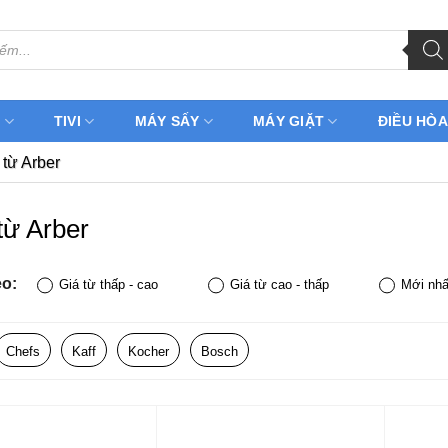
H
TIVI
MÁY SẤY
MÁY GIẶT
ĐIỀU HÒA
từ Arber
từ Arber
eo:
Giá từ thấp - cao
Giá từ cao - thấp
Mới nhấ
Chefs
Kaff
Kocher
Bosch