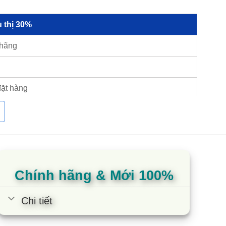
 thị 30%
 hãng
đặt hàng
ại nhà
i bếp từ Arber lớn nhất cả
Chính hãng & Mới 100%
Chi tiết
bếp từ Arber chính hãng giá rẻ. Nhờ phong cách