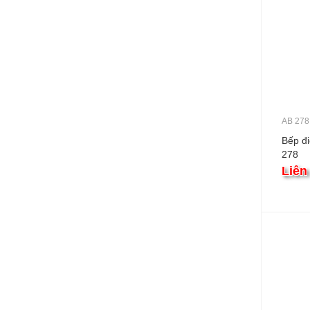
AB 278
Bếp đ
278
Liên