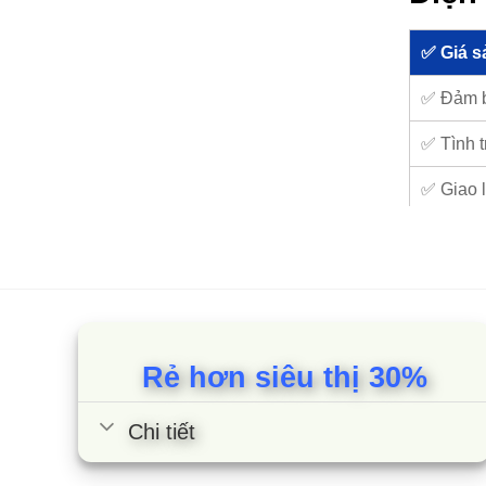
✅ Giá s
✅ Đảm 
✅ Tình t
✅ Giao l
✅ Bảo h
✅ Hỗ trợ
1. Đ
Rẻ hơn siêu thị 30%
nướ
Chi tiết
1.1. C
Điện má