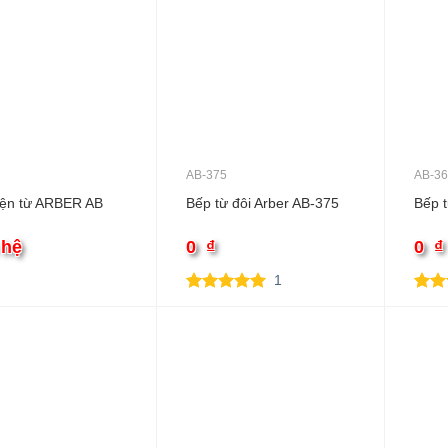
AB-375
AB-3
iện từ ARBER AB
Bếp từ đôi Arber AB-375
Bếp t
 hệ
0
₫
0
₫
1
5.00
1
trên 5
5.00
1
dựa trên
dựa 
đánh giá
đánh