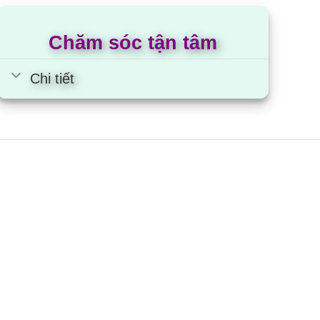
tích cực và sự ủng hộ của người dùng.
Chăm sóc tận tâm
 cấp dịch vụ CSKH không kém một siêu thị nào:
Chi tiết
c tiền mặt đều được.
 loại chi phí như: