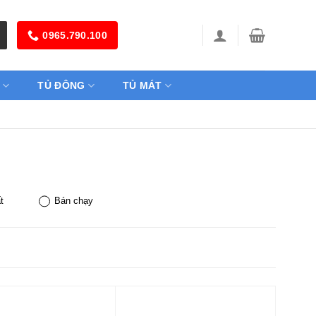
0965.790.100
TỦ ĐÔNG
TỦ MÁT
t
Bán chạy