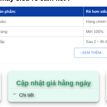
ản phẩm:
Rẻ hơn siêu
bảo:
Hàng chính
rạng:
Mới 100%
ắp:
Sau 2 ~ 4h 
ành:
Toàn quốc t
–XEM THÊM–
 trả góp:
Có
iện máy Siêu rẻ – Nhà phân phố
Cập nhật giá hằng ngày
c
Chi tiết
hính sách kinh doanh
y Siêu rẻ
là tổng kho chuyên phân phối các sản phẩm 