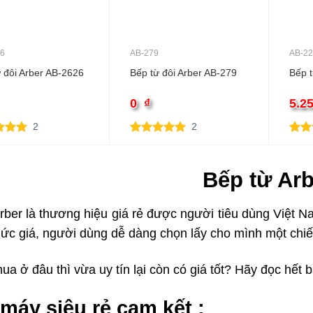
26
AB-279
AB-2
 đôi Arber AB-2626
Bếp từ đôi Arber AB-279
Bếp 
0
₫
5.2
2
2
rên 5
5.00
2
trên 5
5.00
3
rên
dựa trên
dựa 
giá
đánh giá
đánh
Bếp từ Arb
rber là thương hiệu giá rẻ được người tiêu dùng Việt 
mức giá, người dùng dễ dàng chọn lấy cho mình một chiế
a ở đâu thì vừa uy tín lại còn có giá tốt? Hãy đọc hết bà
máy siêu rẻ cam kết :