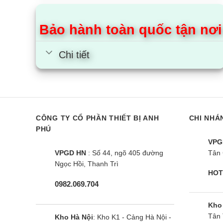
phục vụ 
Bảo hành toàn quốc tận nơi
Dù bán h
Chi tiết
Hỗ 
Tha
Gia
CÔNG TY CỔ PHẦN THIẾT BỊ ANH
CHI NHÁ
Vận
PHÚ
Nhi
VPG
VPGD HN
: Số 44, ngõ 405 đường
Tân 
Ngọc Hồi, Thanh Trì
1.2. C
HOT
0982.069.704
Là đơn vị
Kho
Thu
Tân 
Kho Hà Nội
: Kho K1 - Cảng Hà Nội -