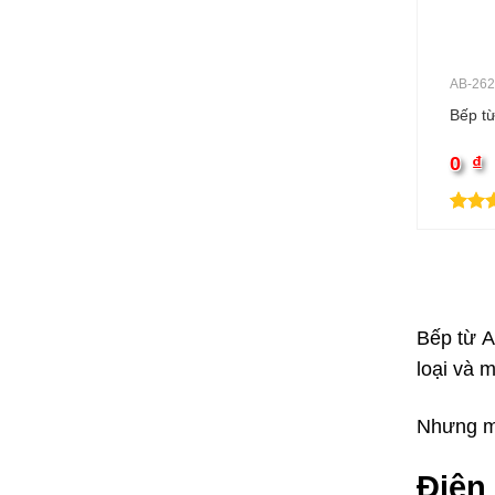
AB-26
Bếp từ
0
₫
5.00
2
t
dựa t
đánh 
Bếp từ A
loại và 
Nhưng mu
Điện 