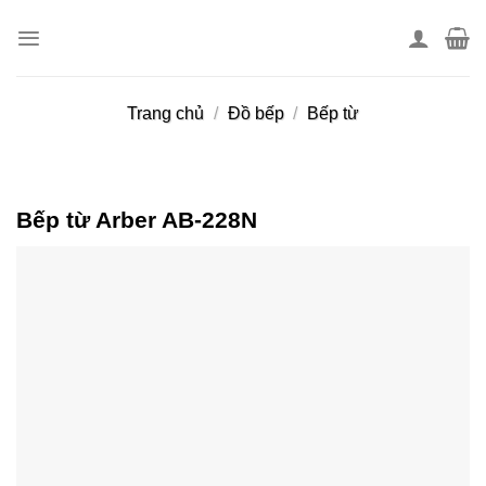
Skip
to
content
Trang chủ
/
Đồ bếp
/
Bếp từ
Bếp từ Arber AB-228N