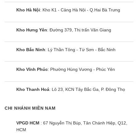
Kho Hà Nội
: Kho K1 - Cảng Hà Nội - Q.Hai Bà Trưng
Kho Hưng Yên
: Đường 379, Thị trấn Văn Giang
Kho Bắc Ninh
: Lý Thần Tông - Từ Sơn - Bắc Ninh
Bếp từ đôi Arber AB-279
Kho Vĩnh Phúc
: Phường Hùng Vương - Phúc Yên
Kho Thanh Hoá
: Lô 23, KCN Tây Bắc Ga, P. Đông Thọ
CHI NHÁNH MIỀN NAM
VPGD HCM
: 67 Nguyễn Thị Búp, Tân Chánh Hiệp, Q12,
HCM