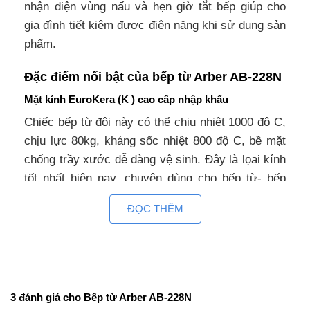
nhận diện vùng nấu và hẹn giờ tắt bếp giúp cho
gia đình tiết kiệm được điện năng khi sử dụng sản
phẩm.
Đặc điểm nổi bật của bếp từ Arber AB-228N
Mặt kính EuroKera (K ) cao cấp nhập khẩu
Chiếc bếp từ đôi này có thể chịu nhiệt 1000 độ C,
chịu lực 80kg, kháng sốc nhiệt 800 độ C, bề mặt
chống trầy xước dễ dàng vệ sinh. Đây là lọai kính
tốt nhất hiện nay, chuyên dùng cho bếp từ- bếp
điện từ- bếp hồng ngoại. Nó được làm từ chất liệu
ĐỌC THÊM
hỗn hợp gốm sứ thủy tinh cao cấp có tính dẫn
nhiệt ngang gần như bằng 0 nên xung quanh vùng
nấu luôn mát mẻ, kể cả khi vừa nấu xong, hạn chế
hao phí điện năng.
3 đánh giá cho
Bếp từ Arber AB-228N
Thân bếp làm bằng thép trắng cao cấp