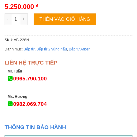
5.00
3
trên 5
5.250.000
₫
dựa trên
đánh giá
Bếp từ Arber AB-228N số lượng
THÊM VÀO GIỎ HÀNG
SKU:
AB-228N
Danh mục:
Bếp từ
,
Bếp từ 2 vùng nấu
,
Bếp từ Arber
LIÊN HỆ TRỰC TIẾP
Mr. Tuấn
0965.790.100
Ms. Hương
0982.069.704
THÔNG TIN BẢO HÀNH