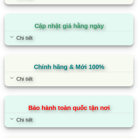
Tiết kiệm điện vượt trội so với các dòng bếp từ
thông thường nhờ công nghệ Inverter (công nghệ
biến tần).Tất cả các tính năng trên được tích hợp
Cập nhật giá hằng ngày
trên bảng điều khiển công nghệ cảm ứng siêu
Chi tiết
nhạy, thiết kế dạng trượt Slide đồng thời nhấn
để điều chỉnh công suất/nhiệt độ nấu. Kể cả
-
khi tay ướt hay mặt kính bị bắn dầu mỡ trong quá
Chính hãng & Mới 100%
trình nấu, bạn vẫn có thể điều chỉnh các chức
năng một cách nhanh chóng và chính xác tuyệt
Chi tiết
đối. Đặc biệt, bảng điều khiển thiết kế độc lập
riêng cho từng vùng nấu giúp việc sử dụng dễ
dàng hơn với mọi đối tượng người dùng.
Bảo hành toàn quốc tận nơi
Cùng Chủ Đề:
Chi tiết