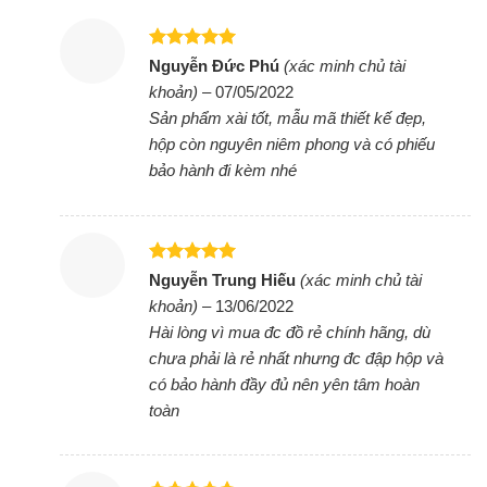
Chứ không phải loại sắt sơn tĩnh điện như các
dòng bếp thông thường cùng tầm giá. Vật liệu này
Được xếp
Nguyễn Đức Phú
(xác minh chủ tài
hạng
5
5
chống oxi hóa rất tốt, bảo vệ linh kiện điện tử khỏi
khoản)
–
07/05/2022
sao
những tác động của môi trường. Trên thân bếp có
Sản phẩm xài tốt, mẫu mã thiết kế đẹp,
nhiều khe tản nhiệt phân bố đều xung quanh giúp
hộp còn nguyên niêm phong và có phiếu
bảo hành đi kèm nhé
thoát nhiệt tốt hơn, góp phần nâng cao độ bền của
bếp điện từ.
Mỗi vùng nấu sở hữu 1 quạt gió dạng đồng trục
Được xếp
Nguyễn Trung Hiếu
(xác minh chủ tài
Quạt tản nhiệt cao cấp kích thước lớn giúp làm
hạng
5
5
khoản)
–
13/06/2022
sao
mát linh kiện bếp từ nhanh chóng, tăng cao tuổi
Hài lòng vì mua đc đồ rẻ chính hãng, dù
thọ của bếp. Mâm từ và linh kiện điện tử đều
chưa phải là rẻ nhất nhưng đc đập hộp và
được nhập khẩu 100% của châu Âu, do hãng EGO
có bảo hành đầy đủ nên yên tâm hoàn
sản xuất. Những yếu tố này có thể giúp chiếc bếp
toàn
từ âm này có tuổi thọ trung bình lên tới 10 năm,