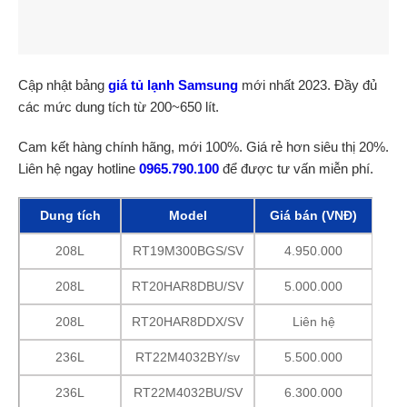
Cập nhật bảng
giá tủ lạnh Samsung
mới nhất 2023. Đầy đủ
các mức dung tích từ 200~650 lít.
Cam kết hàng chính hãng, mới 100%. Giá rẻ hơn siêu thị 20%.
Liên hệ ngay hotline
0965.790.100
để được tư vấn miễn phí.
Dung tích
Model
Giá bán (VNĐ)
208L
RT19M300BGS/SV
4.950.000
208L
RT20HAR8DBU/SV
5.000.000
208L
RT20HAR8DDX/SV
Liên hệ
236L
RT22M4032BY/sv
5.500.000
236L
RT22M4032BU/SV
6.300.000