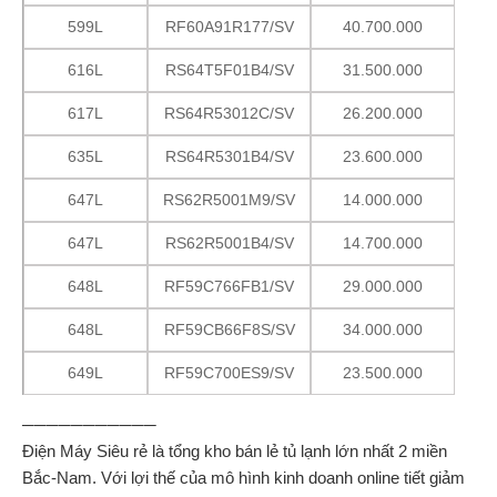
599L
RF60A91R177/SV
40.700.000
616L
RS64T5F01B4/SV
31.500.000
617L
RS64R53012C/SV
26.200.000
635L
RS64R5301B4/SV
23.600.000
647L
RS62R5001M9/SV
14.000.000
647L
RS62R5001B4/SV
14.700.000
648L
RF59C766FB1/SV
29.000.000
648L
RF59CB66F8S/SV
34.000.000
649L
RF59C700ES9/SV
23.500.000
───────────
Điện Máy Siêu rẻ là tổng kho bán lẻ tủ lạnh lớn nhất 2 miền
Bắc-Nam. Với lợi thế của mô hình kinh doanh online tiết giảm