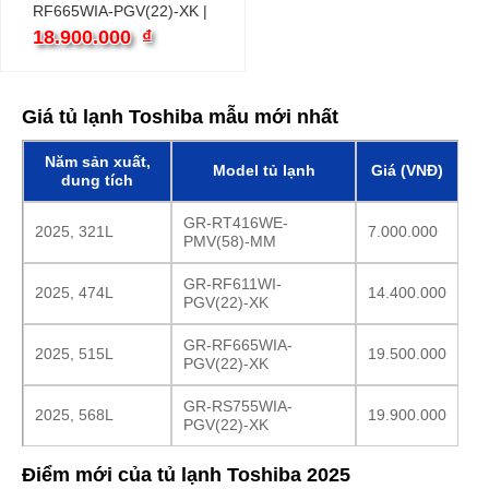
RF665WIA-PGV(22)-XK |
515L 4 cánh inverter
18.900.000
₫
Giá tủ lạnh Toshiba mẫu mới nhất
Năm sản xuất,
Model tủ lạnh
Giá (VNĐ)
dung tích
GR-RT416WE-
2025, 321L
7.000.000
PMV(58)-MM
GR-RF611WI-
2025, 474L
14.400.000
PGV(22)-XK
GR-RF665WIA-
2025, 515L
19.500.000
PGV(22)-XK
GR-RS755WIA-
2025, 568L
19.900.000
PGV(22)-XK
Điểm mới của tủ lạnh Toshiba 2025