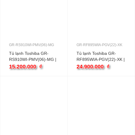
GR-RS910WI-PMV(06)-MG
GR-RF895WIA-PGV(22)-XK
Tủ lạnh Toshiba GR-
Tủ lạnh Toshiba GR-
RS910WI-PMV(06)-MG |
RF895WIA-PGV(22)-XK |
768L 2 cánh inverter
758L 4 cánh inverter
15.200.000
₫
24.900.000
₫