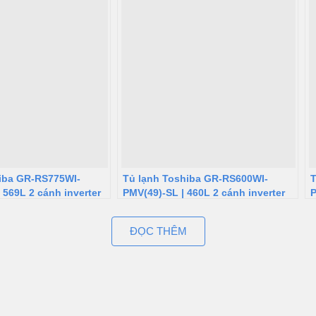
iba GR-RS775WI-
Tủ lạnh Toshiba GR-RS600WI-
T
 569L 2 cánh inverter
PMV(49)-SL | 460L 2 cánh inverter
P
ĐỌC THÊM