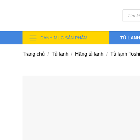
Skip
Tìm
to
kiếm
sản
content
phẩm
DANH MỤC SẢN PHẨM
TỦ LẠN
Trang chủ
/
Tủ lạnh
/
Hãng tủ lạnh
/
Tủ lạnh Tosh