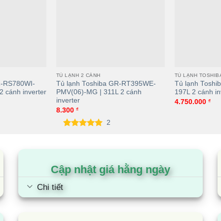
TỦ LẠNH 2 CÁNH
TỦ LẠNH TOSHIB
R-RS780WI-
Tủ lạnh Toshiba GR-RT395WE-
Tủ lạnh Tosh
2 cánh inverter
PMV(06)-MG | 311L 2 cánh
197L 2 cánh in
inverter
4.750.000
₫
8.300
₫
2
5.00
2
trên 5
dựa trên
đánh giá
Cập nhật giá hằng ngày
Chi tiết