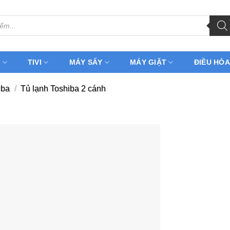
H
TIVI
MÁY SẤY
MÁY GIẶT
ĐIỀU HÒA
iba
/
Tủ lạnh Toshiba 2 cánh