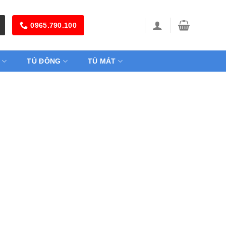
0965.790.100
TỦ ĐÔNG
TỦ MÁT