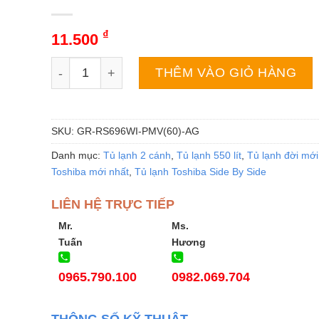
₫
11.500
Tủ lạnh Toshiba GR-RS696WI-PMV(60)-AG | 555L 2
THÊM VÀO GIỎ HÀNG
SKU:
GR-RS696WI-PMV(60)-AG
Danh mục:
Tủ lạnh 2 cánh
,
Tủ lạnh 550 lít
,
Tủ lạnh đời mới
Toshiba mới nhất
,
Tủ lạnh Toshiba Side By Side
LIÊN HỆ TRỰC TIẾP
Mr.
Ms.
Tuấn
Hương
0965.790.100
0982.069.704
THÔNG SỐ KỸ THUẬT