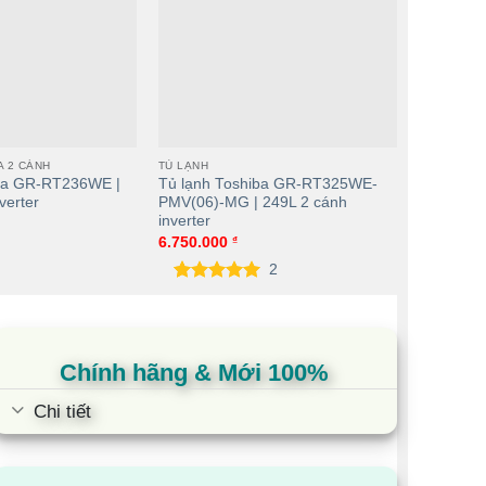
A 2 CÁNH
TỦ LẠNH
TỦ LẠNH
iba GR-RT236WE |
Tủ lạnh Toshiba GR-RT325WE-
Tủ lạnh 
verter
PMV(06)-MG | 249L 2 cánh
PMV(49)-S
inverter
11.400.0
6.750.000
₫
2
5.00
2
trên 5
dựa trên
đánh giá
Chính hãng & Mới 100%
Chi tiết