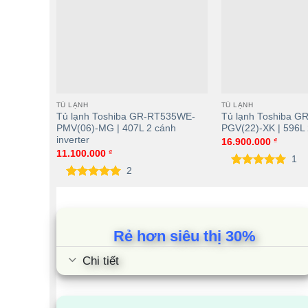
TỦ LẠNH
TỦ LẠNH
Tủ lạnh Toshiba GR-RT535WE-
Tủ lạnh Toshiba G
PMV(06)-MG | 407L 2 cánh
PGV(22)-XK | 596L 
inverter
16.900.000
₫
11.100.000
₫
1
2
5.00
1
trên 5
dựa trên
5.00
2
trên 5
đánh giá
dựa trên
đánh giá
Rẻ hơn siêu thị 30%
Chi tiết