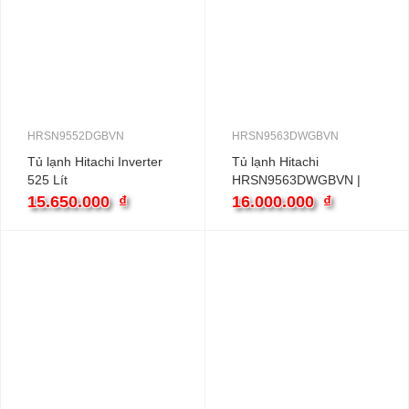
HRSN9552DGBVN
HRSN9563DWGBVN
Tủ lạnh Hitachi Inverter
Tủ lạnh Hitachi
525 Lít
HRSN9563DWGBVN |
HRSN9552DGBVN
560L 2 cánh inverter
15.650.000
₫
16.000.000
₫