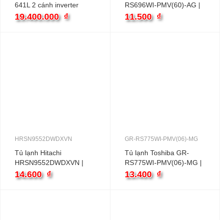
641L 2 cánh inverter
RS696WI-PMV(60)-AG |
555L 2 cánh inverter
19.400.000
₫
11.500
₫
HRSN9552DWDXVN
GR-RS775WI-PMV(06)-MG
Tủ lạnh Hitachi
Tủ lạnh Toshiba GR-
HRSN9552DWDXVN |
RS775WI-PMV(06)-MG |
525L 2 cánh inverter
569L 2 cánh inverter
14.600
₫
13.400
₫