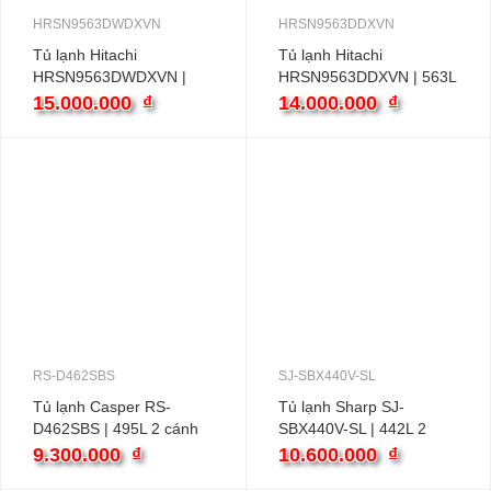
HRSN9563DWDXVN
HRSN9563DDXVN
Tủ lạnh Hitachi
Tủ lạnh Hitachi
HRSN9563DWDXVN |
HRSN9563DDXVN | 563L
560L 2 cánh inverter
2 cánh inverter
15.000.000
₫
14.000.000
₫
RS-D462SBS
SJ-SBX440V-SL
Tủ lạnh Casper RS-
Tủ lạnh Sharp SJ-
D462SBS | 495L 2 cánh
SBX440V-SL | 442L 2
inverter
cánh inverter
9.300.000
₫
10.600.000
₫