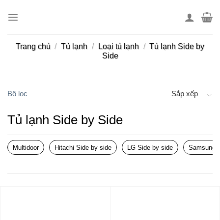
Skip
to
content
Trang chủ
/
Tủ lạnh
/
Loại tủ lạnh
/
Tủ lạnh Side by
Side
Bộ lọc
Sắp xếp
Tủ lạnh Side by Side
Multidoor
Hitachi Side by side
LG Side by side
Samsung S