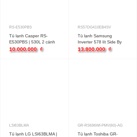
RS-E530PBS
RS57DG410EB4SV
Tủ lạnh Casper RS-
Tủ lạnh Samsung
E530PBS | 530L 2 cánh
Inverter 578 lít Side By
inverter
Side RS57DG410EB4SV
10.000.000
₫
13.800.000
₫
LSI63BLMA
GR-RS696WI-PMV(60)-AG
Tủ lạnh LG LSI63BLMA |
Tủ lạnh Toshiba GR-