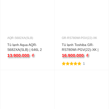
AQR-S682XA(SLB)
GR-RS780WI-PGV(22)-XK
Tủ lạnh Aqua AQR-
Tủ lạnh Toshiba GR-
S682XA(SLB) | 646L 2
RS780WI-PGV(22)-XK |
cánh inverter
596L 2 cánh inverter
13.900.000
₫
16.900.000
₫
1
5.00
1
trên 5
dựa trên
đánh giá