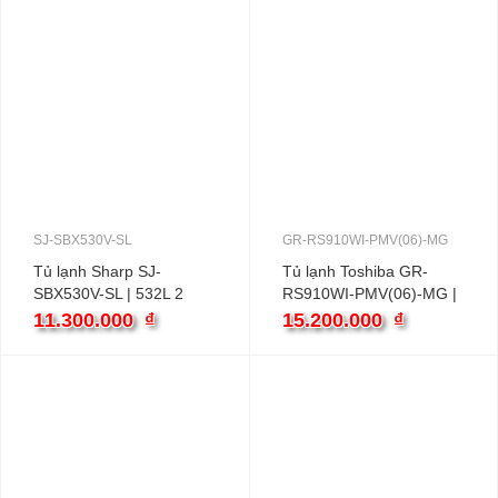
SJ-SBX530V-SL
GR-RS910WI-PMV(06)-MG
Tủ lạnh Sharp SJ-
Tủ lạnh Toshiba GR-
SBX530V-SL | 532L 2
RS910WI-PMV(06)-MG |
cánh inverter
768L 2 cánh inverter
11.300.000
₫
15.200.000
₫