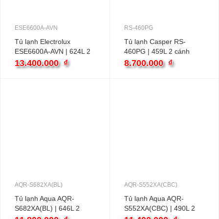
ESE6600A-AVN
RS-460PG
Tủ lạnh Electrolux
Tủ lạnh Casper RS-
ESE6600A-AVN | 624L 2
460PG | 459L 2 cánh
cánh inverter
inverter
13.400.000
₫
8.700.000
₫
AQR-S682XA(BL)
AQR-S552XA(CBC)
Tủ lạnh Aqua AQR-
Tủ lạnh Aqua AQR-
S682XA(BL) | 646L 2
S552XA(CBC) | 490L 2
cánh inverter
cánh inverter