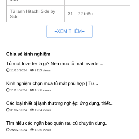
Tủ lạnh Hitachi Side by
31 – 72 triệu
Side
Tủ lạnh Electrolux Side by
–XEM THÊM–
16 – 25 triệu
Side
2. Tìm hiểu về tủ lạnh đôi
Chia sẻ kinh nghiệm
2.1.
Định nghĩa
Tủ mát Inverter là gì? Nên mua tủ mát Inverter...
Tủ lạnh Side by Side hay còn có tên gọi khác là tủ lạnh đôi,
11/10/2024
2113 views
được thiết kế 2 cánh cửa lớn, đối xứng, chạy dọc thân tủ, mở
ra 02 bên và khép lại ở vị trí chính giữa.
Kinh nghiệm chọn mua tủ mát phù hợp | Tư...
11/10/2024
1668 views
Cánh trái thường được thiết kế làm ngăn đá (giống ngăn trên
Các loại thiết bị lạnh thương nghiệp: ứng dụng, thiết...
của dòng tủ lạnh thường), cánh phải làm ngăn mát (giống ngăn
31/07/2024
1934 views
dưới của tủ lạnh thường).
Tìm hiểu các ngăn bảo quản rau củ chuyên dụng...
2.2. Kích thước
25/07/2024
1830 views
Kích thước tủ khá lớn, người dùng nên có kế hoạch trước khi