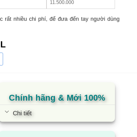
11.500.000
c rất nhiều chi phí, để đưa đến tay người dùng
0L
ao động trong khoảng 11~12 triệu đồng
Chính hãng & Mới 100%
~5 thành viên
 hệ thống khay kệ linh hoạt, kính chịu lực, điều
Chi tiết