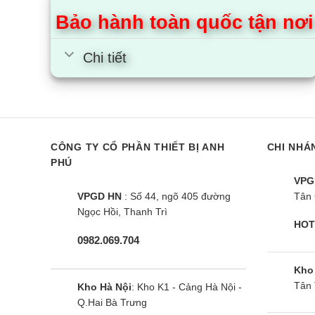
Bảo hành toàn quốc tận nơi
Tủ lạnh
Chi tiết
Chi
Chi
Chi
CÔNG TY CỔ PHẦN THIẾT BỊ ANH
CHI NHÁ
Tủ lạnh
PHÚ
VPG
Chi
VPGD HN
: Số 44, ngõ 405 đường
Tân 
Ngọc Hồi, Thanh Trì
Chi
HOT
0982.069.704
Chi
Kho
Tủ lạnh
Tân 
Kho Hà Nội
: Kho K1 - Cảng Hà Nội -
Q.Hai Bà Trưng
Chi