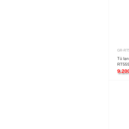
GR-RT
Tủ lạ
RT559
411L i
9.20