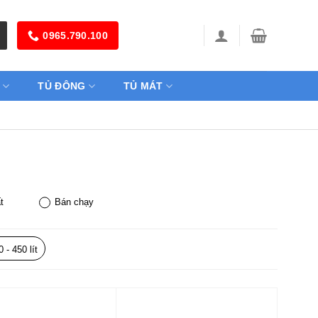
0965.790.100
TỦ ĐÔNG
TỦ MÁT
t
Bán chạy
 - 450 lít