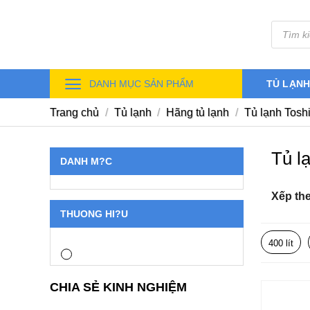
Skip
Tìm
to
kiếm
sản
content
phẩm
DANH MỤC SẢN PHẨM
TỦ LẠN
Trang chủ
/
Tủ lạnh
/
Hãng tủ lạnh
/
Tủ lạnh Tosh
Tủ lạ
DANH M?C
Xếp th
THUONG HI?U
400 lít
CHIA SẺ KINH NGHIỆM