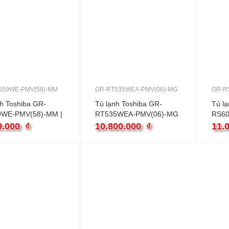
559WE-PMV(58)-MM
GR-RT535WEA-PMV(06)-MG
GR-R
nh Toshiba GR-
Tủ lạnh Toshiba GR-
Tủ lạ
WE-PMV(58)-MM |
RT535WEA-PMV(06)-MG
RS60
nverter
| 409L 2 cánh inverter
460L 
0.000
₫
10.800.000
₫
11.