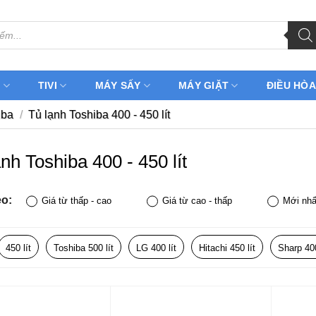
H
TIVI
MÁY SẤY
MÁY GIẶT
ĐIỀU HÒA
iba
/
Tủ lạnh Toshiba 400 - 450 lít
nh Toshiba 400 - 450 lít
eo:
Giá từ thấp - cao
Giá từ cao - thấp
Mới nhấ
450 lít
Toshiba 500 lít
LG 400 lít
Hitachi 450 lít
Sharp 400