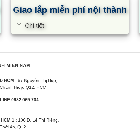
Giao lắp miễn phí nội thành
 Toshiba GR-RT535WE-PMV(06)-MG
Chi tiết
ều cao: 169,5cm
ều rộng: 70cm
ều sâu: 70cm
NH MIỀN NAM
 Toshiba GR-AG46VPDZ XK 409 lít
D HCM
: 67 Nguyễn Thị Búp,
ều cao: 177cm
Chánh Hiệp, Q12, HCM
ều rộng: 68cm
LINE 0982.069.704
ều sâu: 71,7cm
 HCM 1
: 106 Đ. Lê Thị Riêng,
 Toshiba GR-RS600WI-PMV(37)-SG 460 lít
Thới An, Q12
ều cao: 177,5cm