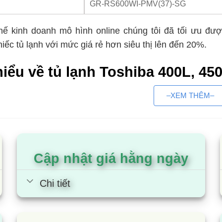
GR-RS600WI-PMV(37)-SG
thế kinh doanh mô hình online chúng tôi đã tối ưu đượ
iếc tủ lạnh với mức giá rẻ hơn siêu thị lên đến 20%.
iểu về tủ lạnh Toshiba 400L, 45
iểm
–XEM THÊM–
 giá mềm hơn các dòng tủ lạnh khác cùng phân khúc. D
ết kế 2 cánh dạng ngăn đá trên và kiểu Side by Side
Cập nhật giá hằng ngày
g tích sử dụng 400 lít, 450 lít phù hợp với gia đình có 4
 tính năng cơ bản như: Khay làm đá xoay, ngăn rau quả,
Chi tiết
nh nhiệt độ cho từng ngăn vẫn được trang bị đầy đủ
thước