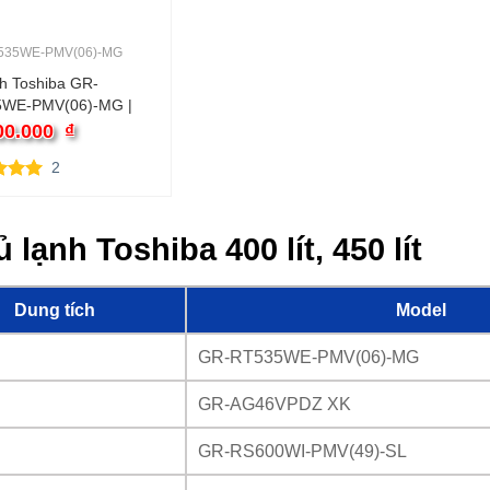
535WE-PMV(06)-MG
nh Toshiba GR-
WE-PMV(06)-MG |
 cánh inverter
00.000
₫
2
rên 5
rên
giá
ủ lạnh Toshiba 400 lít, 450 lít
Dung tích
Model
GR-RT535WE-PMV(06)-MG
GR-AG46VPDZ XK
GR-RS600WI-PMV(49)-SL