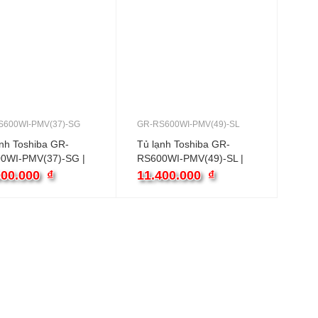
S600WI-PMV(37)-SG
GR-RS600WI-PMV(49)-SL
nh Toshiba GR-
Tủ lạnh Toshiba GR-
0WI-PMV(37)-SG |
RS600WI-PMV(49)-SL |
2 cánh inverter
460L 2 cánh inverter
000.000
₫
11.400.000
₫