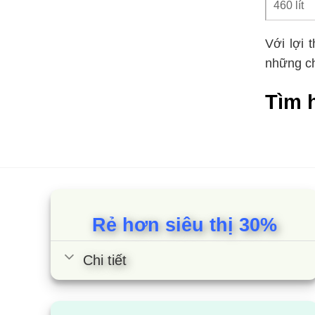
460 lít
Với lợi 
những ch
Tìm h
Đặc đ
Mức
Thi
Rẻ hơn siêu thị 30%
Dun
Các
Chi tiết
chỉ
Kích 