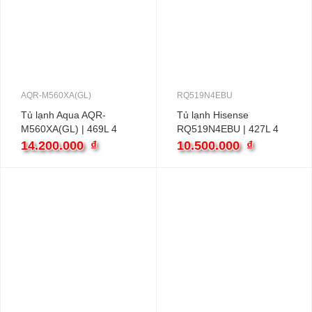
AQR-M560XA(GL)
RQ519N4EBU
Tủ lạnh Aqua AQR-
Tủ lạnh Hisense
M560XA(GL) | 469L 4
RQ519N4EBU | 427L 4
cánh inverter
cánh inverter
14.200.000
₫
10.500.000
₫