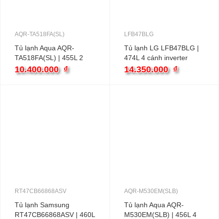
AQR-TA518FA(SL)
LFB47BLG
Tủ lạnh Aqua AQR-
Tủ lạnh LG LFB47BLG |
TA518FA(SL) | 455L 2
474L 4 cánh inverter
cánh inverter
10.400.000
₫
14.350.000
₫
RT47CB66868ASV
AQR-M530EM(SLB)
Tủ lạnh Samsung
Tủ lạnh Aqua AQR-
RT47CB66868ASV | 460L
M530EM(SLB) | 456L 4