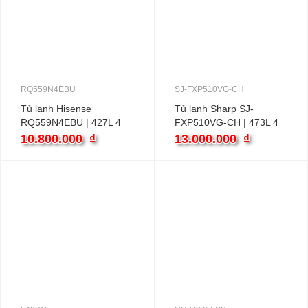
RQ559N4EBU
SJ-FXP510VG-CH
Tủ lạnh Hisense
Tủ lạnh Sharp SJ-
RQ559N4EBU | 427L 4
FXP510VG-CH | 473L 4
cánh inverter
cánh inverter
10.800.000
₫
13.000.000
₫