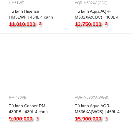
HM51WF
AQR-M532XA(CBC)
Tủ lạnh Hisense
Tủ lạnh Aqua AQR-
HM51WF | 454L 4 cánh
M532XA(CBC) | 469L 4
inverter
cánh inverter
11.010.000
₫
13.750.000
₫
RM-430PB
AQR-M536XA(WGB)
Tủ lạnh Casper RM-
Tủ lạnh Aqua AQR-
430PB | 430L 4 cánh
M536XA(WGB) | 469L 4
inverter
cánh inverter
9.000.000
₫
15.900.000
₫