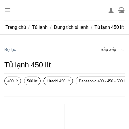
Skip
to
content
Trang chủ
/
Tủ lạnh
/
Dung tích tủ lạnh
/
Tủ lạnh 450 lít
Bộ lọc
Sắp xếp
Tủ lạnh 450 lít
400 lít
500 lít
Hitachi 450 lít
Panasonic 400 - 450 - 500 lít