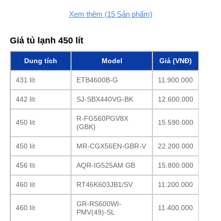
Xem thêm
(15
Sản phẩm)
Giá tủ lạnh 450 lít
Dung tích
Model
Giá (VNĐ)
431 lít
ETB4600B-G
11.900.000
442 lít
SJ-SBX440VG-BK
12.600.000
R-FG560PGV8X
450 lít
15.590.000
(GBK)
450 lít
MR-CGX56EN-GBR-V
22.200.000
456 lít
AQR-IG525AM GB
15.800.000
460 lít
RT46K603JB1/SV
11.200.000
GR-RS600WI-
460 lít
11.400.000
PMV(49)-SL