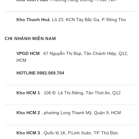
Vì vậy, nếu sử dụng liên tục 24 giờ tiêu tốn hết:
A = P x t = 0,106 x 24 = 2,54kWh = 2,54 số điện
Kho Thanh Hoá
: Lô 23, KCN Tây Bắc Ga, P. Đông Thọ
CHI NHÁNH MIỀN NAM
VPGD HCM
: 67 Nguyễn Thị Búp, Tân Chánh Hiệp, Q12,
HCM
HOTLINE 0982.069.704
Kho HCM 1
: 106 Đ. Lê Thị Riêng, Tân Thới An, Q12
Kho HCM 2
: phường Long Thạnh Mỹ, Quận 9, HCM
Kho HCM 3
: Quốc lộ 1K, P.Linh Xuân, TP. Thủ Đức