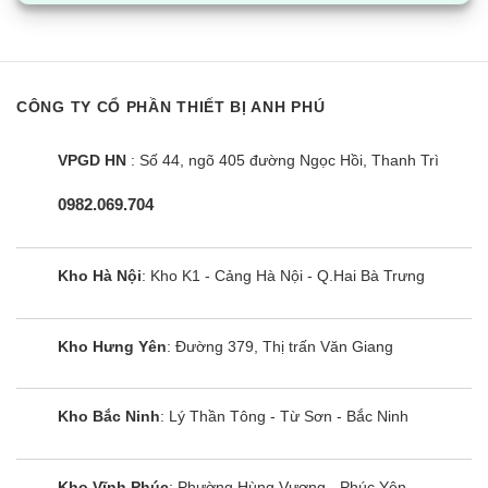
hiểu, vào mục thông số kỹ thuật sẽ có thông tin cụ thể.
CÔNG TY CỔ PHẦN THIẾT BỊ ANH PHÚ
VPGD HN
: Số 44, ngõ 405 đường Ngọc Hồi, Thanh Trì
0982.069.704
Kho Hà Nội
: Kho K1 - Cảng Hà Nội - Q.Hai Bà Trưng
Kho Hưng Yên
: Đường 379, Thị trấn Văn Giang
Ví dụ: Model tủ lạnh Aqua AQR-M525XA(FB) có công suất
Kho Bắc Ninh
: Lý Thần Tông - Từ Sơn - Bắc Ninh
106W. Có nghĩa là mỗi giờ tủ lạnh 450 lít sẽ tiêu tốn 0,106kWh
(số điện).
Kho Vĩnh Phúc
: Phường Hùng Vương - Phúc Yên