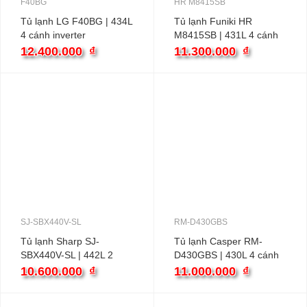
F40BG
HR M8415SB
Tủ lạnh LG F40BG | 434L
Tủ lạnh Funiki HR
4 cánh inverter
M8415SB | 431L 4 cánh
inverter
12.400.000
₫
11.300.000
₫
SJ-SBX440V-SL
RM-D430GBS
Tủ lạnh Sharp SJ-
Tủ lạnh Casper RM-
SBX440V-SL | 442L 2
D430GBS | 430L 4 cánh
cánh inverter
10.600.000
₫
11.000.000
₫