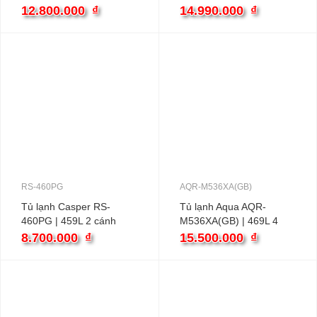
2 cánh inverter
cánh inverter
12.800.000
₫
14.990.000
₫
RS-460PG
AQR-M536XA(GB)
Tủ lạnh Casper RS-
Tủ lạnh Aqua AQR-
460PG | 459L 2 cánh
M536XA(GB) | 469L 4
inverter
cánh inverter
8.700.000
₫
15.500.000
₫