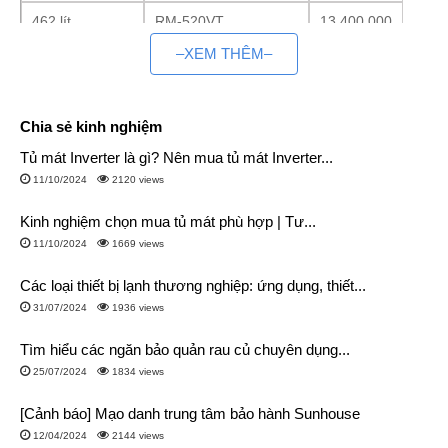
462 lít
RM-520VT
13.400.000
–XEM THÊM–
463 lít
RM-522VBW
13.600.000
Chúng tôi lựa chọn mô hình kinh doanh dưới hình thức trực
Chia sẻ kinh nghiệm
tuyến bán hàng online và bán hàng tại kho. Nhờ thế mà các
sản phẩm tủ lạnh dung tích 450 lít của chúng tôi cam kết giá
Tủ mát Inverter là gì? Nên mua tủ mát Inverter...
cạnh tranh nhất thị trường hiện nay, rẻ hơn đại lý và siêu thị từ
11/10/2024
2120 views
20-30% trên từng sản phẩm
Kinh nghiệm chọn mua tủ mát phù hợp | Tư...
Tìm hiểu về tủ lạnh 450L
11/10/2024
1669 views
Đặc điểm
Các loại thiết bị lạnh thương nghiệp: ứng dụng, thiết...
Dung tích 450 lít đáp ứng nhu cầu sử dụng cho gia đình
31/07/2024
1936 views
có từ 5 đến 6 thành viên
Tìm hiểu các ngăn bảo quản rau củ chuyên dụng...
Thiết kế kiểu dáng cũng khá hiện đại, độc đáo: ngăn đá
25/07/2024
1834 views
bên dưới, mặt gương cao cấp, 2 cánh, 3 cánh, 4 cánh,
[Cảnh báo] Mạo danh trung tâm bảo hành Sunhouse
side by side đáp ứng nhu cầu lưu trữ thực phẩm dài
12/04/2024
2144 views
ngày.