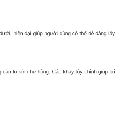
ới, hiện đại giúp người dùng có thể dễ dàng lấy
 cần lo kính hư hỏng. Các khay tùy chỉnh giúp bố
nh viên, cho phép bạn dự trữ khối lượng lớn thực
ẩm dễ dàng.