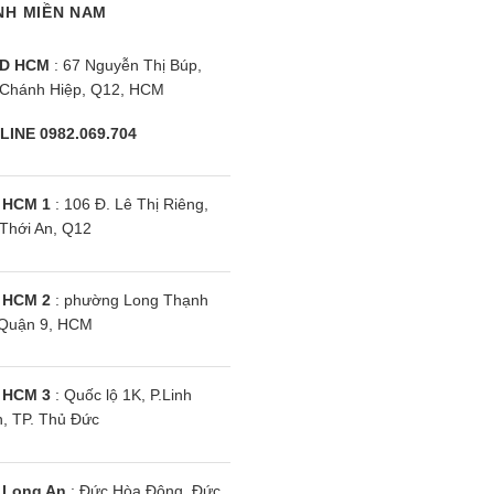
NH MIỀN NAM
uy trì nhiệt độ bên trong tủ sao cho nhiệt độ luôn giữ ở
D HCM
: 67 Nguyễn Thị Búp,
bên ngoài thay đổi, tủ lạnh sẽ tự điều chỉnh nhiệt độ bê
Chánh Hiệp, Q12, HCM
nh sáng nơi đặt tủ lạnh
LINE 0982.069.704
ử mùi tối ưu
 HCM 1
: 106 Đ. Lê Thị Riêng,
Thới An, Q12
 trên tủ lạnh Panasonic NR-BV331GPKV, bộ lọc này sử dụng
 khuẩn có thể phát sinh, giảm tối đa các mùi hôi khó chị
 HCM 2
: phường Long Thạnh
Quận 9, HCM
 nhờ sự kết hợp các chức năng của bộ lọc Blue Ag và đèn 
 HCM 3
: Quốc lộ 1K, P.Linh
1GPKV và các tiện ích tiện lợi
, TP. Thủ Đức
iện lợi
 Long An
: Đức Hòa Đông, Đức