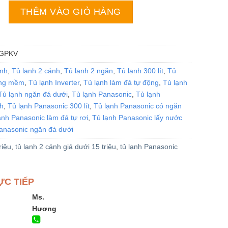
onic NR-BV331GPKV | 300L 2 cánh inverter số lượng
THÊM VÀO GIỎ HÀNG
GPKV
ạnh
,
Tủ lạnh 2 cánh
,
Tủ lạnh 2 ngăn
,
Tủ lạnh 300 lít
,
Tủ
ông mềm
,
Tủ lạnh Inverter
,
Tủ lạnh làm đá tự động
,
Tủ lạnh
Tủ lạnh ngăn đá dưới
,
Tủ lạnh Panasonic
,
Tủ lạnh
h
,
Tủ lạnh Panasonic 300 lít
,
Tủ lạnh Panasonic có ngăn
ạnh Panasonic làm đá tự rơi
,
Tủ lạnh Panasonic lấy nước
anasonic ngăn đá dưới
riệu
,
tủ lạnh 2 cánh giá dưới 15 triệu
,
tủ lạnh Panasonic
ỰC TIẾP
Ms.
Hương