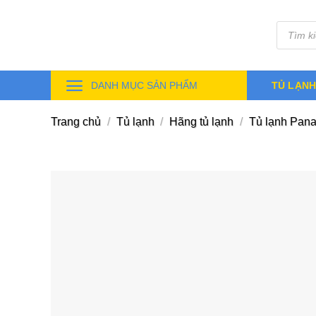
Skip
Tìm
to
kiếm
sản
content
phẩm
DANH MỤC SẢN PHẨM
TỦ LẠN
Trang chủ
/
Tủ lạnh
/
Hãng tủ lạnh
/
Tủ lạnh Pana