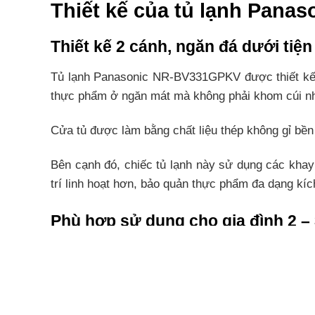
Thiết kế của tủ lạnh Pan
Thiết kế 2 cánh, ngăn đá dưới tiện 
Tủ lạnh Panasonic NR-BV331GPKV được thiết kế vớ
thực phẩm ở ngăn mát mà không phải khom cúi nh
Cửa tủ được làm bằng chất liệu thép không gỉ bền b
Bên cạnh đó, chiếc tủ lạnh này sử dụng các khay
trí linh hoạt hơn, bảo quản thực phẩm đa dạng kíc
Phù hợp sử dụng cho gia đình 2 –
Tủ lạnh Panasonic này có dung tích sử dụng 300 
phẩm tươi ngon trong nhiều ngày mà không cần phả
Ngăn lạnh dung tích 203 lít – trang bị nhiều ngăn