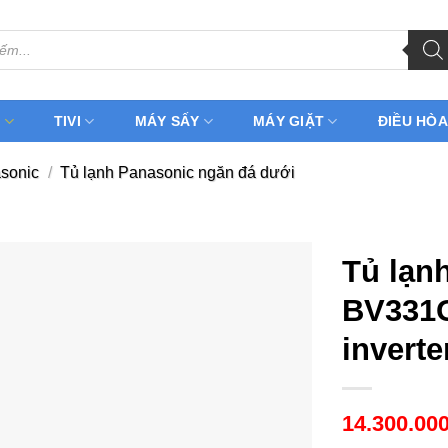
H
TIVI
MÁY SẤY
MÁY GIẶT
ĐIỀU HÒA
sonic
/
Tủ lạnh Panasonic ngăn đá dưới
Tủ lạn
BV331G
inverte
14.300.00