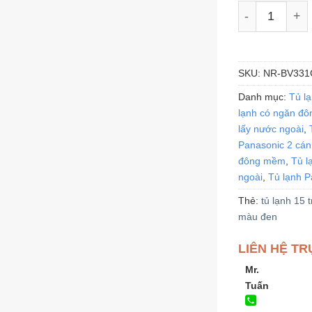
Tủ lạnh Panas
SKU:
NR-BV331
Danh mục:
Tủ l
lạnh có ngăn đ
lấy nước ngoài
,
Panasonic 2 cán
đông mềm
,
Tủ l
ngoài
,
Tủ lạnh P
Thẻ:
tủ lạnh 15 t
màu đen
LIÊN HỆ TR
Mr.
Tuấn