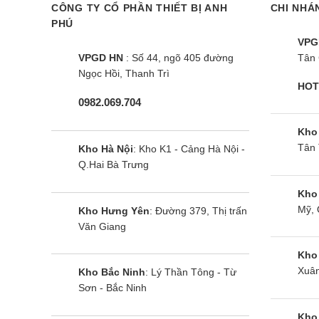
CÔNG TY CỔ PHẦN THIẾT BỊ ANH
CHI NHÁ
Cảm biến nhiệt độ bên trong: Kiểm tra và d
PHÚ
VPG
Cảm biến nhiệt độ bên ngoài: Khi nhiệt độ 
VPGD HN
: Số 44, ngõ 405 đường
Tân 
Ngọc Hồi, Thanh Trì
Cảm biến ánh sáng: Nhận biết cường độ á
HOT
0982.069.704
Khả năng kháng khuẩn, kh
Kho
Tân 
Kho Hà Nội
: Kho K1 - Cảng Hà Nội -
Bộ khử mùi kháng khuẩn Ag Clean – được tích hợp
Q.Hai Bà Trưng
và ngăn ngừa đến 99% nấm mốc và các mầm mống vi
tươi ngon cho từng loại thực phẩm,.
Kho
Mỹ, 
Kho Hưng Yên
: Đường 379, Thị trấn
Công nghệ Blue Ag – loại bỏ đến 99,99% vi khuẩn
Văn Giang
Kho
Tủ lạnh Panasonic NR-BV33
Xuân
Kho Bắc Ninh
: Lý Thần Tông - Từ
Sơn - Bắc Ninh
Trang bị ngăn lấy nước bên ngoài t
Kho