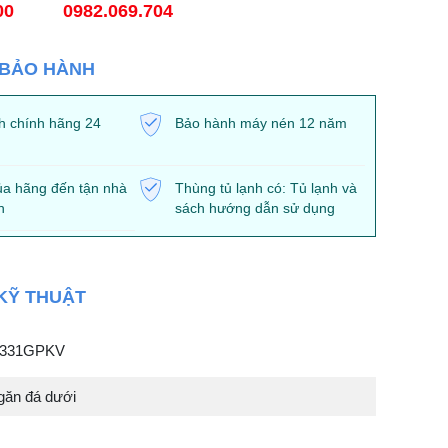
00
0982.069.704
 BẢO HÀNH
h chính hãng 24
Bảo hành máy nén 12 năm
ủa hãng đến tận nhà
Thùng tủ lạnh có: Tủ lạnh và
h
sách hướng dẫn sử dụng
KỸ THUẬT
V331GPKV
Ngăn đá dưới