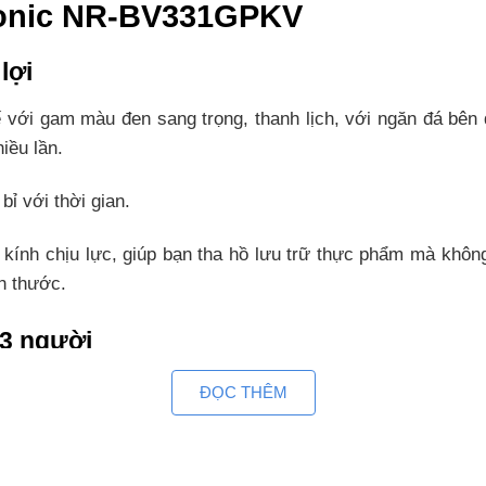
asonic NR-BV331GPKV
lợi
i gam màu đen sang trọng, thanh lịch, với ngăn đá bên dư
iều lần.
ỉ với thời gian.
 kính chịu lực, giúp bạn tha hồ lưu trữ thực phẩm mà không
h thước.
 3 người
lít, đáp ứng tốt nhu cầu sử dụng cho gia đình từ 2 – 3 thà
ĐỌC THÊM
i đi chợ nhiều lần.
 kệ bên trong tủ và cửa tủ giúp sắp xếp và phân loại thực ph