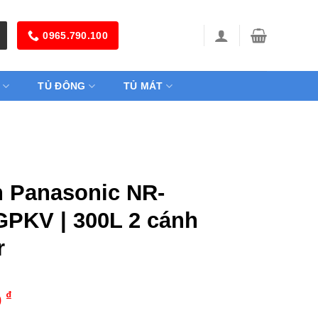
0965.790.100
TỦ ĐÔNG
TỦ MÁT
h Panasonic NR-
PKV | 300L 2 cánh
r
₫
0