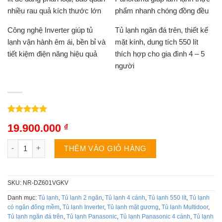
nhiều rau quả kích thước lớn
phẩm nhanh chóng đồng đều
Công nghệ Inverter giúp tủ
Tủ lạnh ngăn đá trên, thiết kế
lạnh vận hành êm ái, bền bỉ và
mặt kính, dung tích 550 lít
tiết kiệm điện năng hiệu quả
thích hợp cho gia đình 4 – 5
người
5.00
3
trên 5
19.900.000
₫
dựa trên
đánh giá
Tủ lạnh Panasonic NR-DZ601VGKV | 550L 4 cánh inverter số l
THÊM VÀO GIỎ HÀNG
SKU:
NR-DZ601VGKV
Danh mục:
Tủ lạnh
,
Tủ lạnh 2 ngăn
,
Tủ lạnh 4 cánh
,
Tủ lạnh 550 lít
,
Tủ lạnh
có ngăn đông mềm
,
Tủ lạnh Inverter
,
Tủ lạnh mặt gương
,
Tủ lạnh Multidoor
,
Tủ lạnh ngăn đá trên
,
Tủ lạnh Panasonic
,
Tủ lạnh Panasonic 4 cánh
,
Tủ lạnh