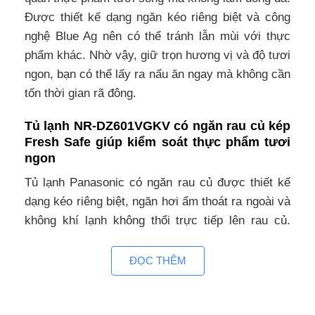
Được thiết kế dạng ngăn kéo riêng biệt và công
nghệ Blue Ag nên có thể tránh lẫn mùi với thực
phẩm khác. Nhờ vậy, giữ trọn hương vị và độ tươi
ngon, bạn có thể lấy ra nấu ăn ngay mà không cần
tốn thời gian rã đông.
Tủ lạnh NR-DZ601VGKV có ngăn rau củ kép
Fresh Safe giúp kiểm soát thực phẩm tươi
ngon
Tủ lạnh Panasonic có ngăn rau củ được thiết kế
dạng kéo riêng biệt, ngăn hơi ẩm thoát ra ngoài và
không khí lạnh không thổi trực tiếp lên rau củ.
Ngoài ra còn có bộ điều khiển cho phép bạn tự
động điều chỉnh nhiệt độ phù hợp với lượng rau củ
ĐỌC THÊM
bảo quản.
Thiết kế kép với ngăn trên và dưới, giúp dễ dàng