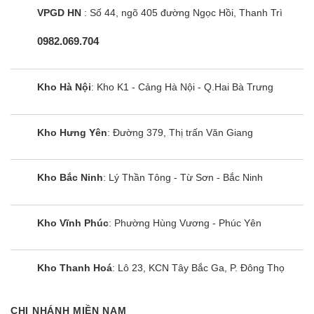
VPGD HN
: Số 44, ngõ 405 đường Ngọc Hồi, Thanh Trì
Khay kính chắc chắn, chịu lực tốt
Tủ lạnh Panasonic 4 cánh có các khay đựng làm
0982.069.704
bằng kính chịu lực, có khả năng chịu được các va
đập và nhiệt độ cao nên có thể để được lượng
Kho Hà Nội
: Kho K1 - Cảng Hà Nội - Q.Hai Bà Trưng
thực phẩm lớn.
Dung tích 550 lít phù hợp cho gia đình từ 4
Kho Hưng Yên
: Đường 379, Thị trấn Văn Giang
– 5 người
Sản phẩm có dung tích tổng 550 lít ngăn lạnh là
Kho Bắc Ninh
: Lý Thần Tông - Từ Sơn - Bắc Ninh
394 lít và ngăn đá 156 lít nên phù hợp lưu trữ thực
phẩm cho hộ gia đình từ 4 – 5 người.
Kho Vĩnh Phúc
: Phường Hùng Vương - Phúc Yên
Chi tiết các ngăn tủ lạnh NR-DZ601VGKV
Tủ lạnh Panasonic 550 lít NR-DZ601VGKV có
Kho Thanh Hoá
: Lô 23, KCN Tây Bắc Ga, P. Đông Thọ
thiết kế sang trọng và nhiều công nghệ hiện đại
được tích hợp như cảm biến Econavi, làm lạnh
CHI NHÁNH MIỀN NAM