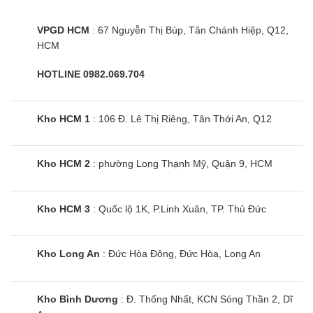
vòng cung Panorama, ngăn đông mềm, công nghệ
khử khuẩn Blue Ag , ngăn rau củ kép,… Cùng
VPGD HCM
: 67 Nguyễn Thị Búp, Tân Chánh Hiệp, Q12,
dung tích sử dụng là 550 lít phù hợp với gia đình
HCM
từ 4 – 5 thành viên. Nếu gia đình bạn đông người
HOTLINE 0982.069.704
hơn mà có nhu cầu để thực phẩm ít thì đây cũng
là lựa chọn đáng cân nhắc nhé.
Kho HCM 1
: 106 Đ. Lê Thị Riêng, Tân Thới An, Q12
Cùng Chủ Đề:
Kho HCM 2
: phường Long Thạnh Mỹ, Quận 9, HCM
Kho HCM 3
: Quốc lộ 1K, P.Linh Xuân, TP. Thủ Đức
Kho Long An
: Đức Hòa Đông, Đức Hòa, Long An
Kho Bình Dương
: Đ. Thống Nhất, KCN Sóng Thần 2, Dĩ