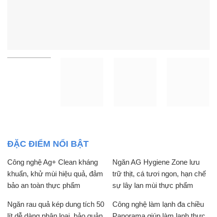
ĐẶC ĐIỂM NỔI BẬT
Công nghệ Ag+ Clean kháng
Ngăn AG Hygiene Zone lưu
khuẩn, khử mùi hiệu quả, đảm
trữ thịt, cá tươi ngon, hạn chế
bảo an toàn thực phẩm
sự lây lan mùi thực phẩm
Ngăn rau quả kép dung tích 50
Công nghệ làm lạnh đa chiều
lít dễ dàng phân loại, bảo quản
Panorama giúp làm lạnh thực