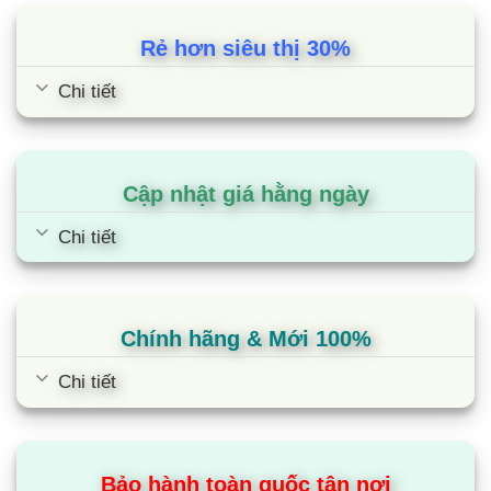
đánh giá
dáng kết hợp với mặt kính phẳng không viền
Rẻ hơn siêu thị 30%
mang lại sự tinh tế cho căn bếp.
Chi tiết
Tủ lạnh Panasonic- Tiết kiệm năng lượng nhờ công
nghệ Multi Control và cảm biến Econavi
Tủ lạnh mặt gương của Panasonic được tích hợp
Cập nhật giá hằng ngày
công nghệ Multi Control làm nhiệm vụ kiểm soát
chính xác nhiệt độ của từng ngăn tủ độc lập, ít
Chi tiết
tiêu hao năng lượng. Kết hợp với cảm biến
Econavi sẽ phát hiện các điều kiện sử dụng tủ và
điều khiển máy nén Inverter điều chỉnh nhiệt độ
Chính hãng & Mới 100%
phù hợp để tiêu hao ít điện năng sử dụng.
Chi tiết
Ngoài ra, với công nghệ Inverter, chiếc tủ lạnh này
luôn vận hành ổn định khi hoạt động, không gây
tiếng ồn giúp tiết kiệm điện năng sử dụng.
Bảo hành toàn quốc tận nơi